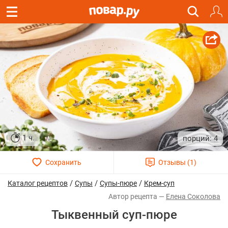
1 ч.
4
/
/
/
Каталог рецептов
Супы
Супы-пюре
Крем-суп
Елена Соколова
Тыквенный суп-пюре