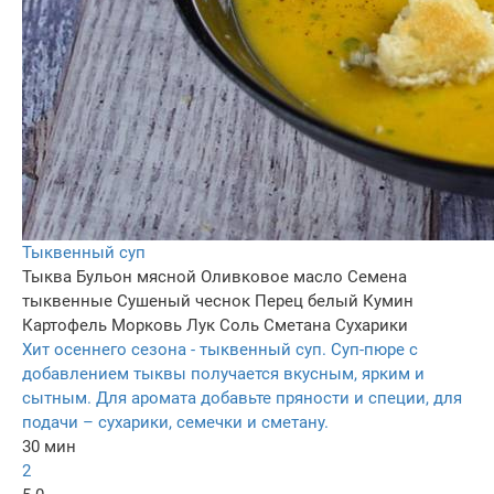
Тыквенный суп
Тыква
Бульон мясной
Оливковое масло
Семена
тыквенные
Сушеный чеснок
Перец белый
Кумин
Картофель
Морковь
Лук
Соль
Сметана
Сухарики
Хит осеннего сезона - тыквенный суп. Суп-пюре с
добавлением тыквы получается вкусным, ярким и
сытным. Для аромата добавьте пряности и специи, для
подачи – сухарики, семечки и сметану.
30 мин
2