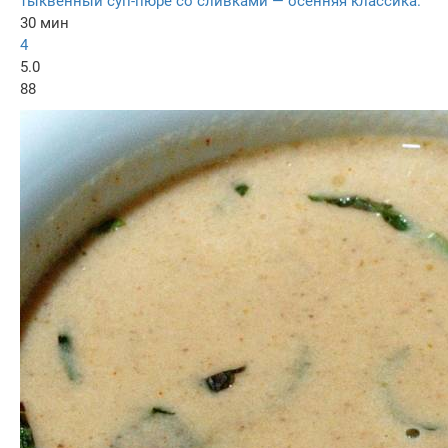
тыквенный суп-пюре со сливками — осенняя классика.
30 мин
4
5.0
88