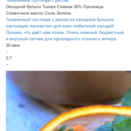
Тыквенный суп-пюре с рисом
Овощной бульон
Тыква
Сливки 30%
Луковица
Сливочное масло
Соль
Зелень
Тыквенный суп-пюре с рисом на овощном бульоне -
настоящее лакомство для всех любителей овощей!
Лучшее, что даёт нам осень. Очень нежный, бюджетный
и вкусный супчик для прохладного осеннего вечера.
30 мин
–
3.7
–