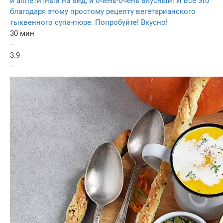
и аппетитный на вид, и очень-очень вкусный! И все это
благодаря этому простому рецепту вегетарианского
тыквенного супа-пюре. Попробуйте! Вкусно!
30 мин
–
3.9
–