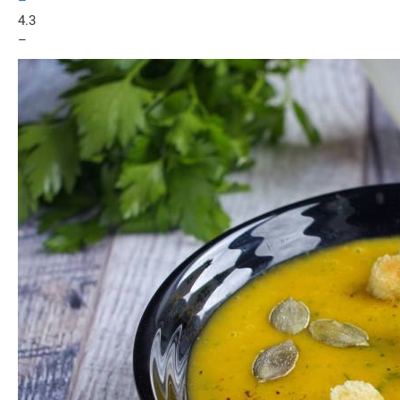
–
4.3
–