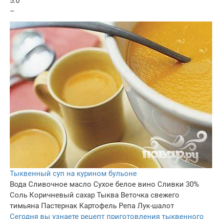
5.0
–
Тыквенный суп на курином бульоне
Вода
Сливочное масло
Сухое белое вино
Сливки 30%
Соль
Коричневый сахар
Тыква
Веточка свежего
тимьяна
Пастернак
Картофель
Репа
Лук-шалот
Сегодня вы узнаете рецепт приготовления тыквенного