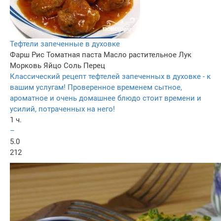
Тефтели запеченные в духовке
Фарш
Рис
Томатная паста
Масло растительное
Лук
Морковь
Яйцо
Соль
Перец
Классический рецепт тефтелей запеченных в духовке - к
вашим услугам! Проверенное временем сытное,
ароматное и очень домашнее блюдо стоит времени и
усилий, потраченных на него!
1 ч.
–
5.0
212