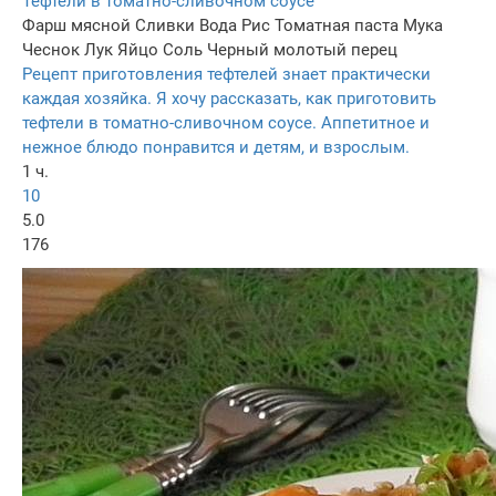
Тефтели в томатно-сливочном соусе
Фарш мясной
Сливки
Вода
Рис
Томатная паста
Мука
Чеснок
Лук
Яйцо
Соль
Черный молотый перец
Рецепт приготовления тефтелей знает практически
каждая хозяйка. Я хочу рассказать, как приготовить
тефтели в томатно-сливочном соусе. Аппетитное и
нежное блюдо понравится и детям, и взрослым.
1 ч.
10
5.0
176