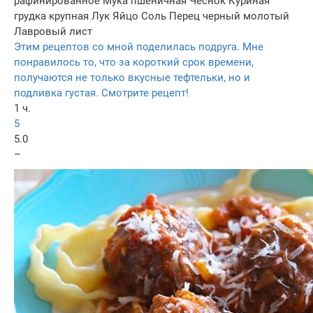
рафинированное
Мука пшеничная
Чеснок
Куриная
грудка крупная
Лук
Яйцо
Соль
Перец черный молотый
Лавровый лист
Этим рецептов со мной поделилась подруга. Мне
понравилось то, что за короткий срок времени,
получаются не только вкусные тефтельки, но и
подливка густая. Смотрите рецепт!
1 ч.
5
5.0
–