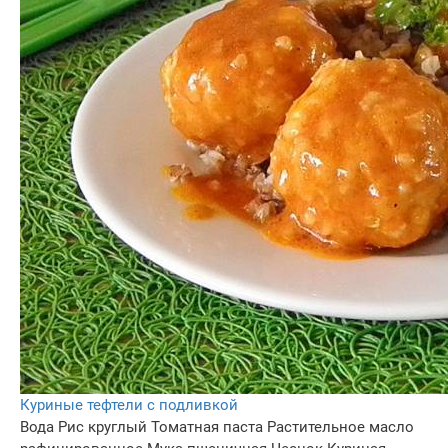
Куриные тефтели с подливкой
Вода
Рис круглый
Томатная паста
Растительное масло