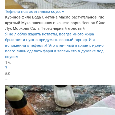
Тефтели под сметанным соусом
Куриное филе
Вода
Сметана
Масло растительное
Рис
круглый
Мука пшеничная высшего сорта
Чеснок
Яйцо
Лук
Морковь
Соль
Перец черный молотый
Я не люблю жарить котлеты, всегда много жира
брызгает и нужно придумать сочный гарнир. И я
вспомнила о тефтелях! Это отличный вариант: нужно
всего лишь сделать фарш и запечь его в духовке под
соусом!
1 ч.
7
5.0
–