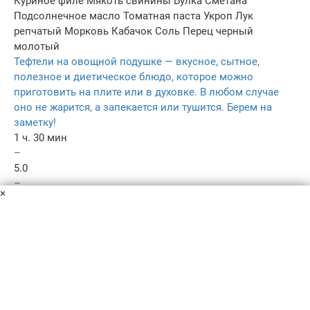
Куриное филе
Мякоть свинины
Булка
Сметана
Подсолнечное масло
Томатная паста
Укроп
Лук
репчатый
Морковь
Кабачок
Соль
Перец черный
молотый
Тефтели на овощной подушке — вкусное, сытное,
полезное и диетическое блюдо, которое можно
приготовить на плите или в духовке. В любом случае
оно не жарится, а запекается или тушится. Берем на
заметку!
1 ч. 30 мин
–
5.0
–
×