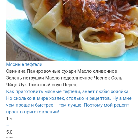
Мясные тефтели
Свинина
Панировочные сухари
Масло сливочное
Зелень петрушки
Масло подсолнечное
Чеснок
Соль
Яйцо
Лук
Томатный соус
Перец
Как приготовить мясные тефтели, знает любая хозяйка.
Но сколько в мире хозяек, столько и рецептов. Ну а мне
чем проще и быстрее – тем лучше. Поэтому мой рецепт
прост в приготовлении!
1 ч.
–
5.0