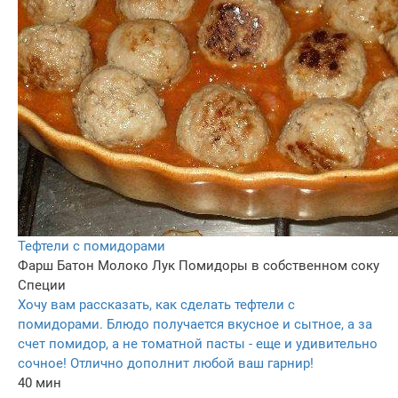
Тефтели с помидорами
Фарш
Батон
Молоко
Лук
Помидоры в собственном соку
Специи
Хочу вам рассказать, как сделать тефтели с
помидорами. Блюдо получается вкусное и сытное, а за
счет помидор, а не томатной пасты - еще и удивительно
сочное! Отлично дополнит любой ваш гарнир!
40 мин