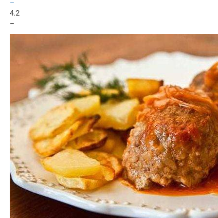
–
4.2
–