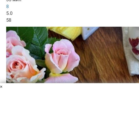
8
5.0
58
×