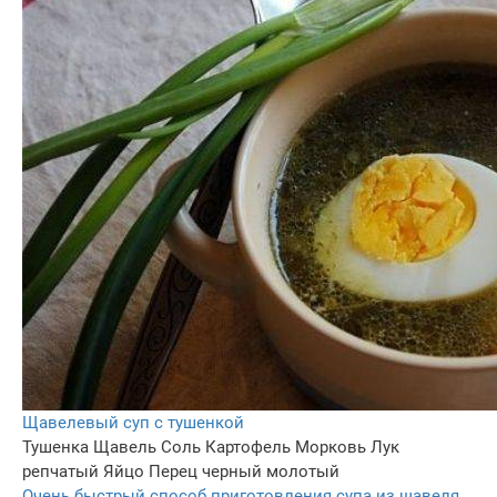
Щавелевый суп с тушенкой
Тушенка
Щавель
Соль
Картофель
Морковь
Лук
репчатый
Яйцо
Перец черный молотый
Очень быстрый способ приготовления супа из щавеля.