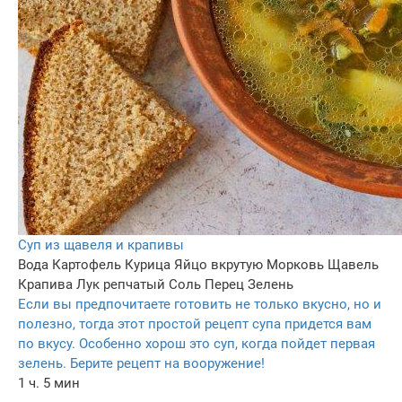
Суп из щавеля и крапивы
Вода
Картофель
Курица
Яйцо вкрутую
Морковь
Щавель
Крапива
Лук репчатый
Соль
Перец
Зелень
Если вы предпочитаете готовить не только вкусно, но и
полезно, тогда этот простой рецепт супа придется вам
по вкусу. Особенно хорош это суп, когда пойдет первая
зелень. Берите рецепт на вооружение!
1 ч. 5 мин