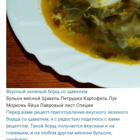
Вкусный зеленый борщ со щавелем
Бульон мясной
Щавель
Петрушка
Картофель
Лук
Морковь
Яйца
Лавровый лист
Специи
Перед вами рецепт приготовления вкусного зеленого
борща со щавелем, я с радостью поделюсь с вами
рецептом. Такой борщ получается вкусным и на
говяжьем, и на любом другом мясном бульоне,
пробуйте!