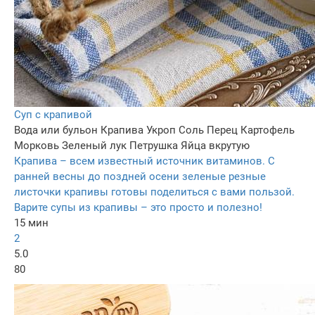
Суп с крапивой
Вода или бульон
Крапива
Укроп
Соль
Перец
Картофель
Морковь
Зеленый лук
Петрушка
Яйца вкрутую
Крапива – всем известный источник витаминов. С
ранней весны до поздней осени зеленые резные
листочки крапивы готовы поделиться с вами пользой.
Варите супы из крапивы – это просто и полезно!
15 мин
2
5.0
80