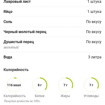
Лавровый лист
1
штука
Яйцо
1
штука
Соль
По вкусу
Черный молотый перец
По вкусу
Душистый перец
По вкусу
молотый
Вода
3
литра
Калорийность
116 ккал
8 г
7 г
7 г
Калорийность
Белки
Жиры
Углеводы
Пищевая ценность на 100г.