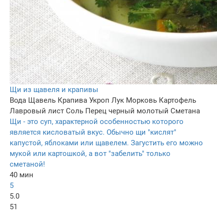
Щи из щавеля и крапивы
Вода
Щавель
Крапива
Укроп
Лук
Морковь
Картофель
Лавровый лист
Соль
Перец черный молотый
Сметана
Щи - это суп, характерной особенностью которого
является кисловатый вкус. Обычно щи "кислят"
капустой, яблоками или щавелем. Загустить его можно
мукой или картошкой, а вот "забелить" только
сметаной!
40 мин
5
5.0
51