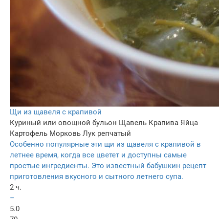
Щи из щавеля с крапивой
Куриный или овощной бульон
Щавель
Крапива
Яйца
Картофель
Морковь
Лук репчатый
Особенно популярные эти щи из щавеля с крапивой в
летнее время, когда все цветет и доступны самые
простые ингредиенты. Это известный бабушкин рецепт
приготовления вкусного и сытного летнего супа.
2 ч.
–
5.0