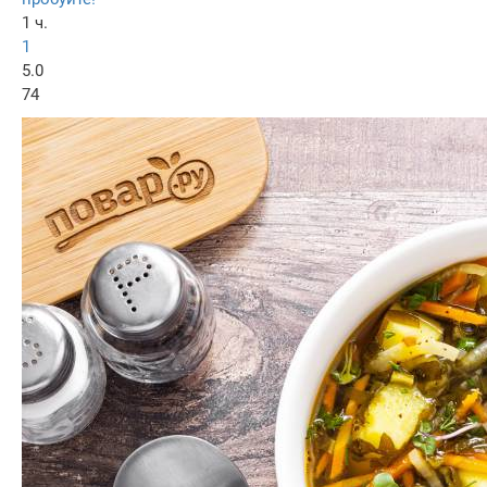
1 ч.
1
5.0
74