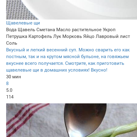
Щавелевые щи
Вода
Щавель
Сметана
Масло растительное
Укроп
Петрушка
Картофель
Лук
Морковь
Яйцо
Лавровый лист
Соль
Вкусный и легкий весенний суп. Можно сварить его как
постным, так и на крутом мясной бульоне, на говяжьем
вкуснее всего получается. Смотрите, как приготовить
щавелевые щи в домашних условиях! Вкусно!
30 мин
8
5.0
114