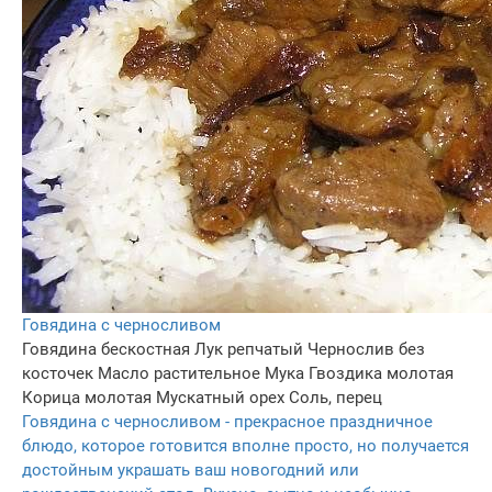
Говядина с черносливом
Говядина бескостная
Лук репчатый
Чернослив без
косточек
Масло растительное
Мука
Гвоздика молотая
Корица молотая
Мускатный орех
Соль, перец
Говядина с черносливом - прекрасное праздничное
блюдо, которое готовится вполне просто, но получается
достойным украшать ваш новогодний или