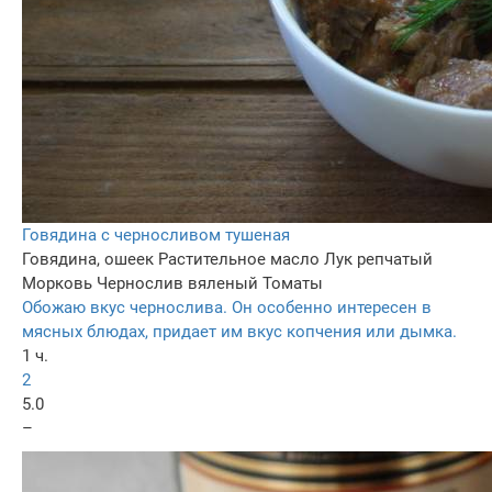
Говядина с черносливом тушеная
Говядина, ошеек
Растительное масло
Лук репчатый
Морковь
Чернослив вяленый
Томаты
Обожаю вкус чернослива. Он особенно интересен в
мясных блюдах, придает им вкус копчения или дымка.
1 ч.
2
5.0
–