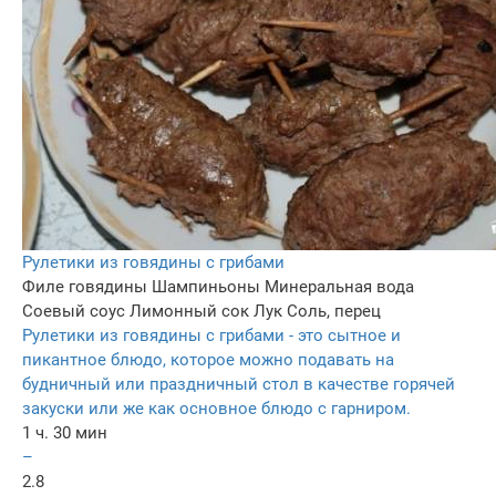
Рулетики из говядины с грибами
Филе говядины
Шампиньоны
Минеральная вода
Соевый соус
Лимонный сок
Лук
Соль, перец
Рулетики из говядины с грибами - это сытное и
пикантное блюдо, которое можно подавать на
будничный или праздничный стол в качестве горячей
закуски или же как основное блюдо с гарниром.
1 ч. 30 мин
–
2.8