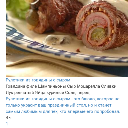
Рулетики из говядины с сыром
Говядина филе
Шампиньоны
Сыр Моцарелла
Сливки
Лук репчатый
Яйца куриные
Соль, перец
Рулетики из говядины с сыром - это блюдо, которое не
только украсит ваш праздничный стол, но и станет
самым любимым для тех, кто впервые его попробовал.
4 ч.
1