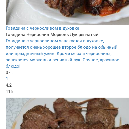
Говядина с черносливом в духовке
Говядина
Чернослив
Морковь
Лук репчатый
Говядина с черносливом запекается в духовке,
получается очень хорошее второе блюдо на обычный
или праздничный ужин. Кроме мяса и чернослива,
запекается морковь и репчатый лук. Сочное, красивое
блюдо!
3 ч.
1
4.2
116