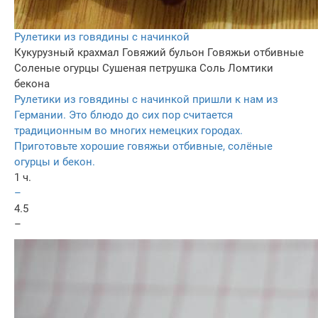
Рулетики из говядины с начинкой
Кукурузный крахмал
Говяжий бульон
Говяжьи отбивные
Соленые огурцы
Сушеная петрушка
Соль
Ломтики
бекона
Рулетики из говядины с начинкой пришли к нам из
Германии. Это блюдо до сих пор считается
традиционным во многих немецких городах.
Приготовьте хорошие говяжьи отбивные, солёные
огурцы и бекон.
1 ч.
–
4.5
–