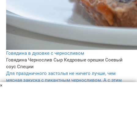
Говядина в духовке с черносливом
Говядина
Чернослив
Сыр
Кедровые орешки
Соевый
соус
Специи
Для праздничного застолья не ничего лучше, чем
мясная закуска с пикантным черносливом. А с этим
×
рецептом говядины в духовке с черносливом вы
сможете легко приготовить ее дома!
3 ч.
–
4.6
288