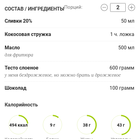
СОСТАВ / ИНГРЕДИЕНТЫ
Сливки 20%
50
мл
Кокосовая стружка
1
ч. ложка
Масло
500
мл
для фритюра
Тесто слоеное
600
грамм
у меня бездрожжевое, но можно брать и дрожжевое
Шоколад
100
грамм
Калорийность
494 ккал
9 г
38 г
43 г