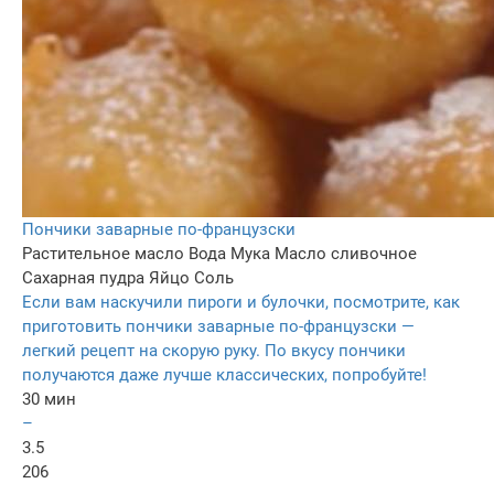
Пончики заварные по-французски
Растительное масло
Вода
Мука
Масло сливочное
Сахарная пудра
Яйцо
Соль
Если вам наскучили пироги и булочки, посмотрите, как
приготовить пончики заварные по-французски —
легкий рецепт на скорую руку. По вкусу пончики
получаются даже лучше классических, попробуйте!
30 мин
–
3.5
206