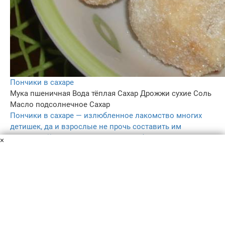
Пончики в сахаре
Мука пшеничная
Вода тёплая
Сахар
Дрожжи сухие
Соль
Масло подсолнечное
Сахар
Пончики в сахаре — излюбленное лакомство многих
детишек, да и взрослые не прочь составить им
компанию)) Смотрите, как просто и быстро приготовить
×
эти мягкие и воздушные пончики.
1 ч. 30 мин
–
5.0
209