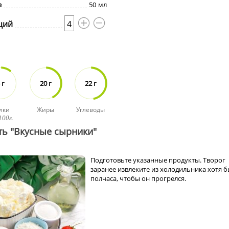
е
50
мл
ций
4
 г
20 г
22 г
лки
Жиры
Углеводы
100г.
ть "Вкусные сырники"
Подготовьте указанные продукты. Творог
заранее извлеките из холодильника хотя б
полчаса, чтобы он прогрелся.