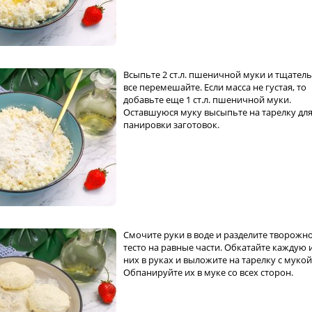
Всыпьте 2 ст.л. пшеничной муки и тщател
все перемешайте. Если масса не густая, то
добавьте еще 1 ст.л. пшеничной муки.
Оставшуюся муку высыпьте на тарелку дл
панировки заготовок.
Смочите руки в воде и разделите творожн
тесто на равные части. Обкатайте каждую 
них в руках и выложите на тарелку с мукой
Обпанируйте их в муке со всех сторон.