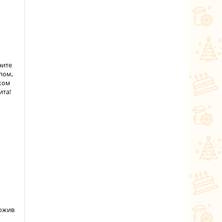
ните
пом,
ком
ита!
ложив