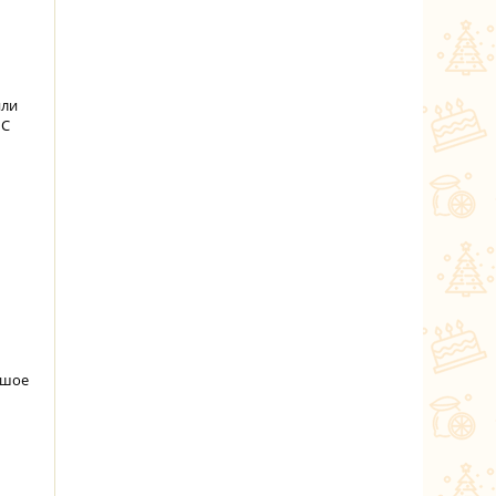
или
 С
ьшое
м