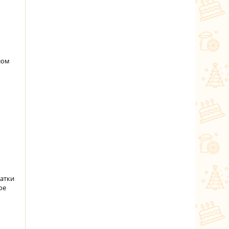
лом
атки
ое