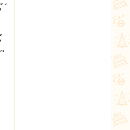
но и
е
не
е
ев