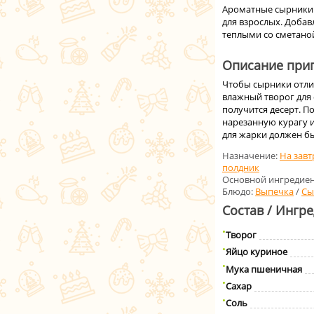
Ароматные сырники с
для взрослых. Добав
теплыми со сметано
Описание приг
Чтобы сырники отлич
влажный творог для
получится десерт. П
нарезанную курагу и
для жарки должен б
Назначение:
На завт
полдник
Основной ингредиен
Блюдо:
Выпечка
/
Сы
Состав / Ингр
Творог
Яйцо куриное
Мука пшеничная
Сахар
Соль