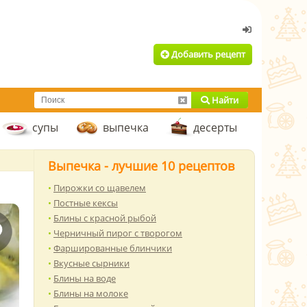
Добавить рецепт
Найти
супы
выпечка
десерты
Выпечка - лучшие 10 рецептов
Пирожки со щавелем
Постные кексы
Блины с красной рыбой
Черничный пирог с творогом
Фаршированные блинчики
Вкусные сырники
Блины на воде
Блины на молоке