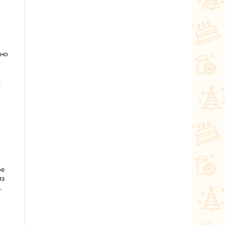
ьно
я
ое
из
.