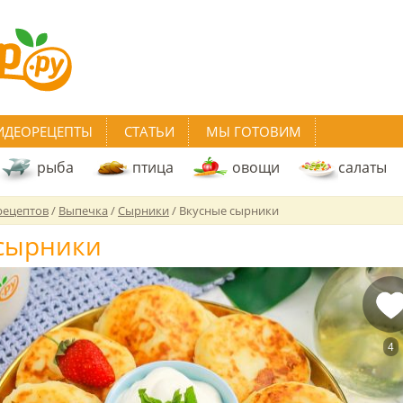
ИДЕОРЕЦЕПТЫ
СТАТЬИ
МЫ ГОТОВИМ
рыба
птица
овощи
салаты
рецептов
/
Выпечка
/
Сырники
/
Вкусные сырники
сырники
4