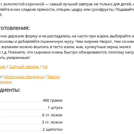
 золотистой корочкой — самый лучший завтрак не только для детей, 
ляйте в них сладкие пряности, специи, цедру или сухофрукты. Подавайт
й.
отовления:
но держали форму и не распадались на части при жарке, выбирайте 
 основы и добавляйте пшеничную муку. Чем жирнее творог, тем сочне
о желанию можно всыпать в тесто изюм, мак, кунжутные зерна, мелко
 т.д. Помните, что сырники очень быстро обжариваются, поэтому нагр
ыть умеренным!
рак
/
Сытный завтрак
/
На
т:
Молочные продукты
/
Творог
рники
едиенты:
400
грамм
1
штука
6
ст. ложек
3
ст. ложки
2
щепотки