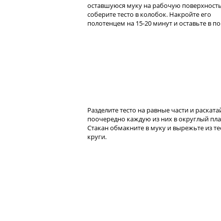
оставшуюся муку на рабочую поверхность
соберите тесто в колобок. Накройте его
полотенцем на 15-20 минут и оставьте в по
Разделите тесто на равные части и раската
поочередно каждую из них в округлый пла
Стакан обмакните в муку и вырежьте из те
круги.