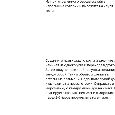
Из приготовленного фарша скатайте
небольшие колобки и выложите на круги
теста.
Соедините края каждого круга и залепите и
начиная из одного угла и переходя в друго
Затем полученные крайние ушки соедини
между собой. Таким образом слепите и
остальные пельмени. Подпылите мукой до
и выложите на нее заготовки. Отправьте в
морозильную камеру минимум на 2 часа. 
планируете хранить пельмени в морозилке
через 2-6 часов переместите их в пакет.