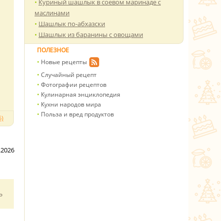
Куриный шашлык в соевом маринаде с
маслинами
Шашлык по-абхазски
Шашлык из баранины с овощами
ПОЛЕЗНОЕ
Новые рецепты
Случайный рецепт
Фотографии рецептов
Кулинарная энциклопедия
Кухни народов мира
Польза и вред продуктов
)
.2026
ь