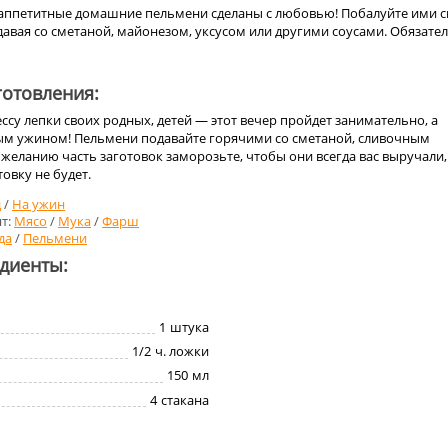
аппетитные домашние пельмени сделаны с любовью! Побалуйте ими с
давая со сметаной, майонезом, уксусом или другими соусами. Обязате
отовления:
ссу лепки своих родных, детей — этот вечер пройдет занимательно, а
ым ужином! Пельмени подавайте горячими со сметаной, сливочным
 желанию часть заготовок заморозьте, чтобы они всегда вас выручали,
овку не будет.
д
/
На ужин
т:
Мясо
/
Мука
/
Фарш
да
/
Пельмени
едиенты:
1
штука
1/2
ч. ложки
150
мл
4
стакана