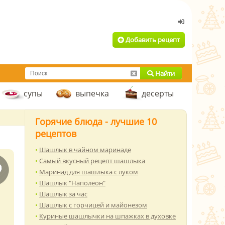
Добавить рецепт
Найти
супы
выпечка
десерты
Горячие блюда - лучшие 10
рецептов
Шашлык в чайном маринаде
Самый вкусный рецепт шашлыка
Маринад для шашлыка с луком
Шашлык "Наполеон"
Шашлык за час
Шашлык с горчицей и майонезом
Куриные шашлычки на шпажках в духовке