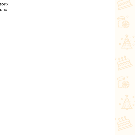
воих
льно