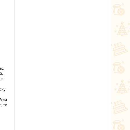
х,
й.
те
ску
Если
, то