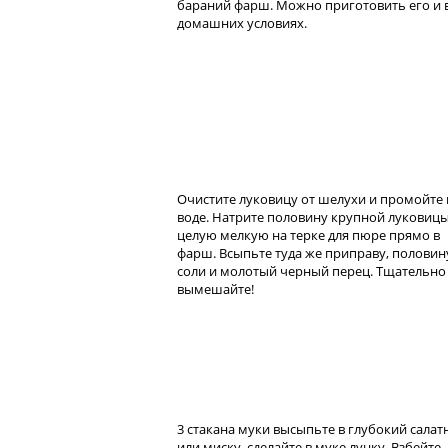
бараний фарш. Можно приготовить его и 
домашних условиях.
Очистите луковицу от шелухи и промойте 
воде. Натрите половину крупной луковиц
целую мелкую на терке для пюре прямо в
фарш. Всыпьте туда же приправу, половин
соли и молотый черный перец. Тщательно
вымешайте!
3 стакана муки высыпьте в глубокий салат
или миску, сделайте в муке лунку. Взбейте