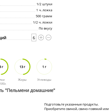
1/2
штуки
1
ч. ложка
500
грамм
1/2
ч. ложки
По вкусу
ций
6
3 г
13 г
1 г
лки
Жиры
Углеводы
100г.
ть "Пельмени домашние"
Подготовьте указанные продукты.
Приобретите свиной, свино-говяжий или