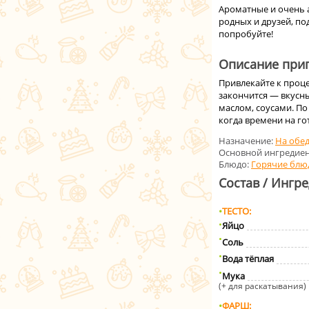
Ароматные и очень 
родных и друзей, по
попробуйте!
Описание приг
Привлекайте к проце
закончится — вкусн
маслом, соусами. По
когда времени на гот
Назначение:
На обе
Основной ингредиен
Блюдо:
Горячие блю
Состав / Ингр
ТЕСТО
Яйцо
Соль
Вода тёплая
Мука
(+ для раскатывания)
ФАРШ