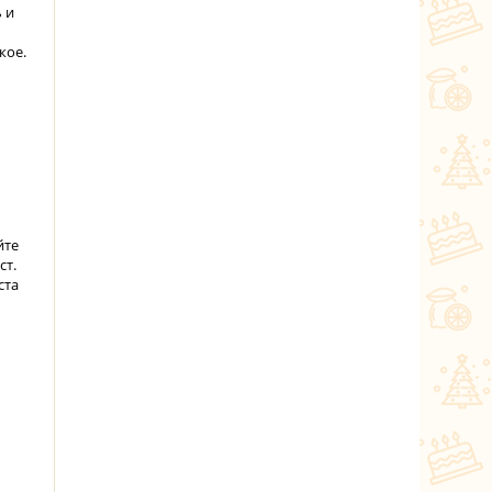
 и
кое.
йте
ст.
ста