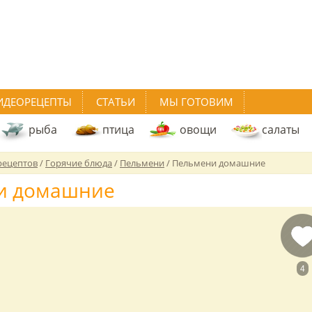
ИДЕОРЕЦЕПТЫ
СТАТЬИ
МЫ ГОТОВИМ
рыба
птица
овощи
салаты
рецептов
/
Горячие блюда
/
Пельмени
/
Пельмени домашние
и домашние
4