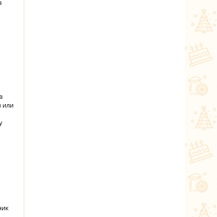
в
в
ы или
у
ник