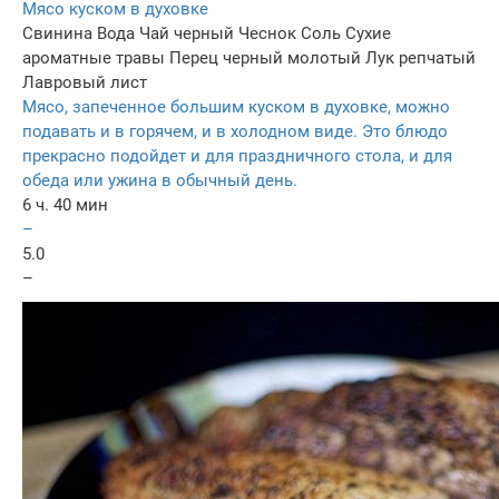
Мясо куском в духовке
Свинина
Вода
Чай черный
Чеснок
Соль
Сухие
ароматные травы
Перец черный молотый
Лук репчатый
Лавровый лист
Мясо, запеченное большим куском в духовке, можно
подавать и в горячем, и в холодном виде. Это блюдо
прекрасно подойдет и для праздничного стола, и для
обеда или ужина в обычный день.
6 ч. 40 мин
–
5.0
–