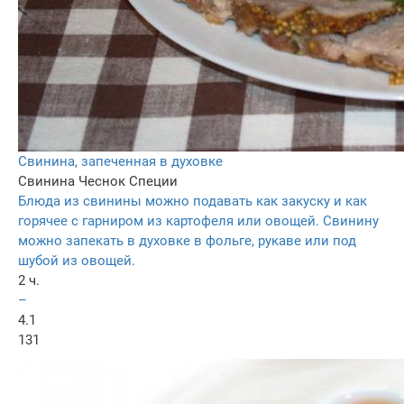
Свинина, запеченная в духовке
Свинина
Чеснок
Специи
Блюда из свинины можно подавать как закуску и как
горячее с гарниром из картофеля или овощей. Свинину
можно запекать в духовке в фольге, рукаве или под
шубой из овощей.
2 ч.
–
4.1
131