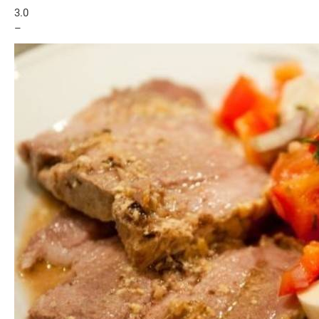
3.0
–