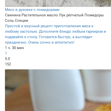
Мясо в духовке с помидорами
Свинина
Растительное масло
Лук репчатый
Помидоры
Соль
Специи
Простой и вкусный рецепт приготовления мяса к
любому застолью. Дополните блюдо любым гарниром и
подавайте к столу. Готовится быстро, а выглядит
празднично. Очень сочно и аппетитно!
1 ч. 30 мин
1
5.0
152