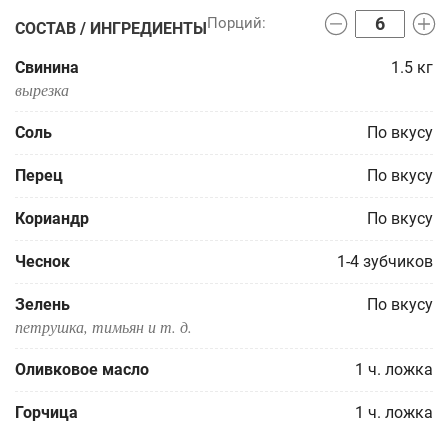
СОСТАВ / ИНГРЕДИЕНТЫ
Свинина
1.5
кг
вырезка
Соль
По вкусу
Перец
По вкусу
Кориандр
По вкусу
Чеснок
1-4
зубчиков
Зелень
По вкусу
петрушка, тимьян и т. д.
Оливковое масло
1
ч. ложка
Горчица
1
ч. ложка