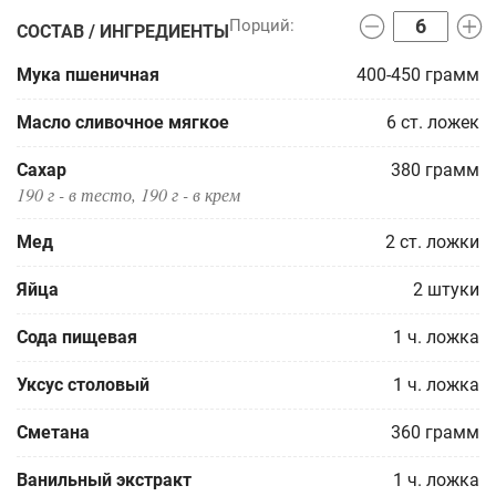
СОСТАВ / ИНГРЕДИЕНТЫ
Мука пшеничная
400-450
грамм
Масло сливочное мягкое
6
ст. ложек
Сахар
380
грамм
190 г - в тесто, 190 г - в крем
Мед
2
ст. ложки
Яйца
2
штуки
Сода пищевая
1
ч. ложка
Уксус столовый
1
ч. ложка
Сметана
360
грамм
Ванильный экстракт
1
ч. ложка