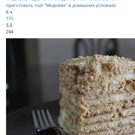
приготовить торт "Медовик" в домашних условиях.
6 ч.
175
5.0
244