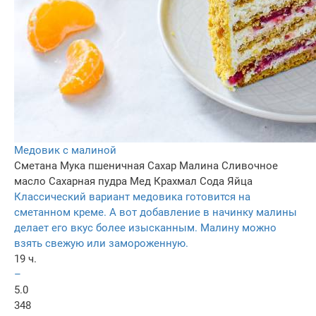
Медовик с малиной
Сметана
Мука пшеничная
Сахар
Малина
Сливочное
масло
Сахарная пудра
Мед
Крахмал
Сода
Яйца
Классический вариант медовика готовится на
сметанном креме. А вот добавление в начинку малины
делает его вкус более изысканным. Малину можно
взять свежую или замороженную.
19 ч.
–
5.0
348