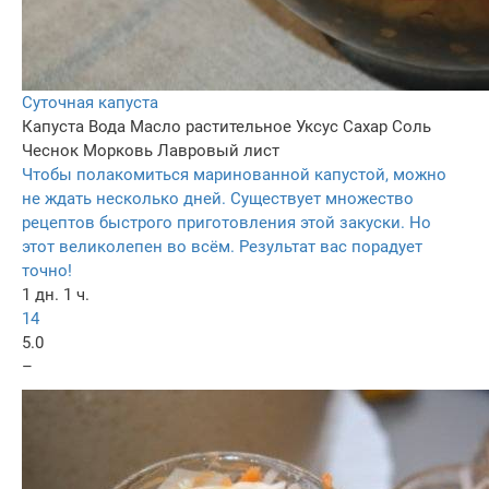
Суточная капуста
Капуста
Вода
Масло растительное
Уксус
Сахар
Соль
Чеснок
Морковь
Лавровый лист
Чтобы полакомиться маринованной капустой, можно
не ждать несколько дней. Существует множество
рецептов быстрого приготовления этой закуски. Но
этот великолепен во всём. Результат вас порадует
точно!
1 дн. 1 ч.
14
5.0
–