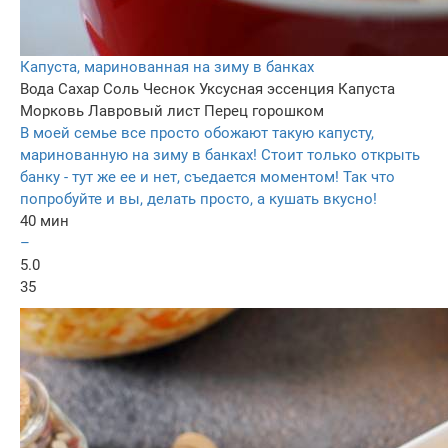
Капуста, маринованная на зиму в банках
Вода
Сахар
Соль
Чеснок
Уксусная эссенция
Капуста
Морковь
Лавровый лист
Перец горошком
В моей семье все просто обожают такую капусту,
маринованную на зиму в банках! Стоит только открыть
банку - тут же ее и нет, съедается моментом! Так что
попробуйте и вы, делать просто, а кушать вкусно!
40 мин
–
5.0
35