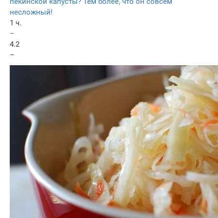
пекинской капусты? Тем более, что он совсем
несложный!
1 ч.
–
4.2
–