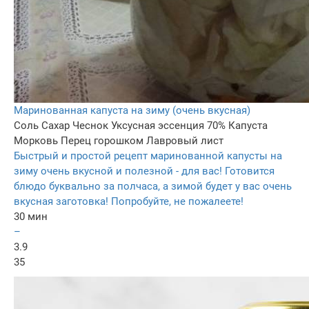
Маринованная капуста на зиму (очень вкусная)
Соль
Сахар
Чеснок
Уксусная эссенция 70%
Капуста
Морковь
Перец горошком
Лавровый лист
Быстрый и простой рецепт маринованной капусты на
зиму очень вкусной и полезной - для вас! Готовится
блюдо буквально за полчаса, а зимой будет у вас очень
вкусная заготовка! Попробуйте, не пожалеете!
30 мин
–
3.9
35