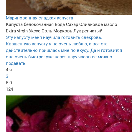
Маринованная сладкая капуста
Капуста белокочанная
Вода
Сахар
Оливковое масло
Extra virgin
Уксус
Соль
Морковь
Лук репчатый
Эту капусту меня научила готовить свекровь.
Квашенную капусту я не очень люблю, а вот эта
действительно пришлась мне по вкусу. Да и готовится
она очень быстро: уже через пару часов ее можно
подавать.
4 ч.
3
5.0
124