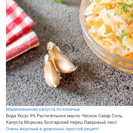
Маринованная капуста по-казачьи
Вода
Уксус 9%
Растительное масло
Чеснок
Сахар
Соль
Капуста
Морковь
Болгарский перец
Лавровый лист
Очень вкусный и довольно простой рецепт