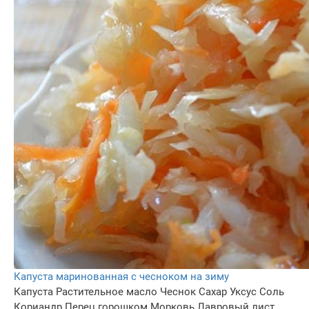
Капуста маринованная с чесноком на зиму
Капуста
Растительное масло
Чеснок
Сахар
Уксус
Соль
Кориандр
Перец горошком
Морковь
Лавровый лист