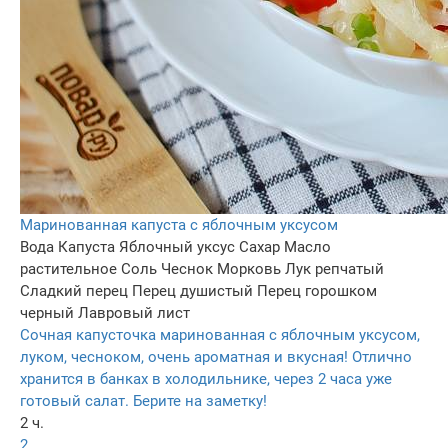
Маринованная капуста с яблочным уксусом
Вода
Капуста
Яблочный уксус
Сахар
Масло
растительное
Соль
Чеснок
Морковь
Лук репчатый
Сладкий перец
Перец душистый
Перец горошком
черный
Лавровый лист
Сочная капусточка маринованная с яблочным уксусом,
луком, чесноком, очень ароматная и вкусная! Отлично
хранится в банках в холодильнике, через 2 часа уже
готовый салат. Берите на заметку!
2 ч.
2