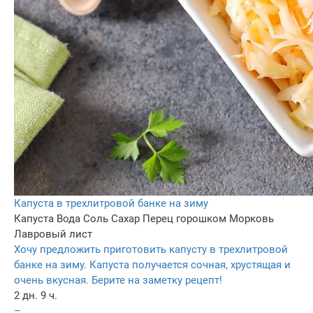
Капуста в трехлитровой банке на зиму
Капуста
Вода
Соль
Сахар
Перец горошком
Морковь
Лавровый лист
Хочу предложить приготовить капусту в трехлитровой
банке на зиму. Капуста получается сочная, хрустящая и
очень вкусная. Берите на заметку рецепт!
2 дн. 9 ч.
–