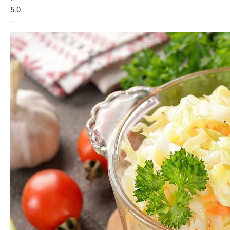
5.0
–