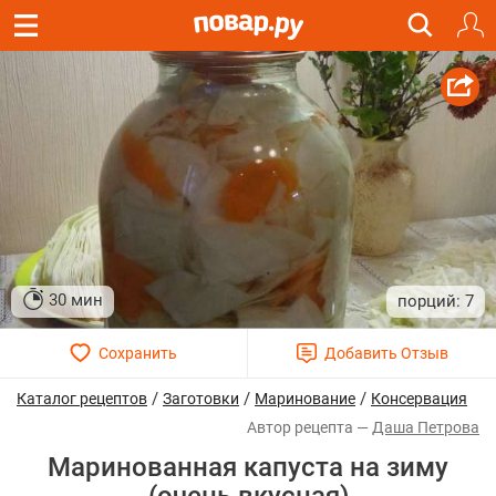
30 мин
7
/
/
/
Каталог рецептов
Заготовки
Маринование
Консервация
Даша Петрова
Маринованная капуста на зиму