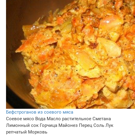
Бефстроганов из соевого мяса
Соевое мясо
Вода
Масло растительное
Сметана
Лимонный сок
Горчица
Майонез
Перец
Соль
Лук
репчатый
Морковь