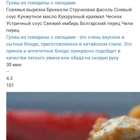
Гуляш из говядины с овощами
Говяжья вырезка
Брокколи
Стручковая фасоль
Соевый
соус
Кунжутное масло
Кукурузный крахмал
Чеснок
Устричный соус
Свежий имбирь
Болгарский перец
Чили
перец
Гуляш из говядины с овощами - это очень вкусное и
сытное блюдо, приготовленное в китайском стиле. Это
пряное и аппетитное блюдо прекрасно подойдет в
качестве легкого ужина или обеда на скорую руку.
30 мин
–
4.3
101