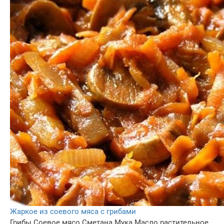
Жаркое из соевого мяса с грибами
Грибы
Соевое мясо
Сметана
Мука
Масло растительное