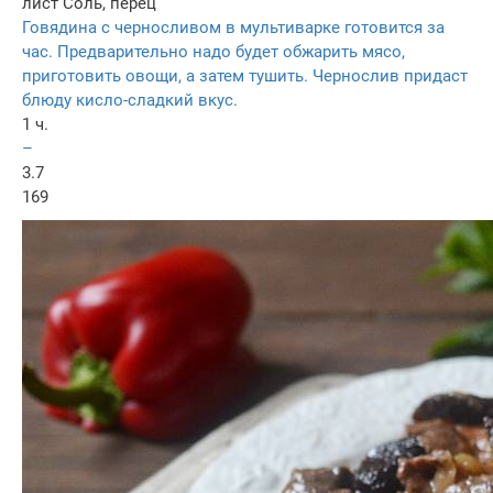
лист
Соль, перец
Говядина с черносливом в мультиварке готовится за
час. Предварительно надо будет обжарить мясо,
приготовить овощи, а затем тушить. Чернослив придаст
блюду кисло-сладкий вкус.
1 ч.
–
3.7
169