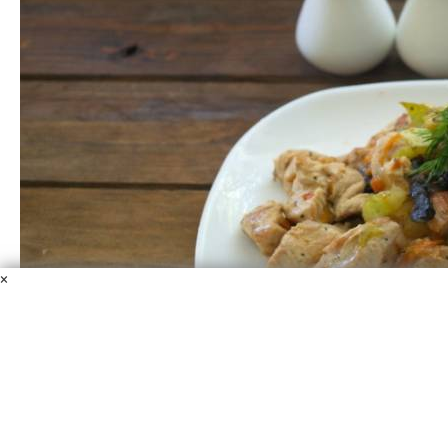
×
Мясо с черносливом тушеное
Филе индейки
Лук репчатый
Кабачок
Морковь
Перец