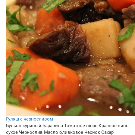
Гуляш с черносливом
Бульон куриный
Баранина
Томатное пюре
Красное вино
сухое
Чернослив
Масло оливковое
Чеснок
Сахар