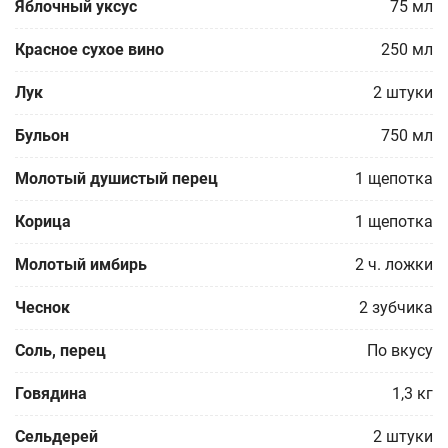
Яблочный уксус
75
мл
Красное сухое вино
250
мл
Лук
2
штуки
Бульон
750
мл
Молотый душистый перец
1
щепотка
Корица
1
щепотка
Молотый имбирь
2
ч. ложки
Чеснок
2
зубчика
Соль, перец
По вкусу
Говядина
1,3
кг
Сельдерей
2
штуки