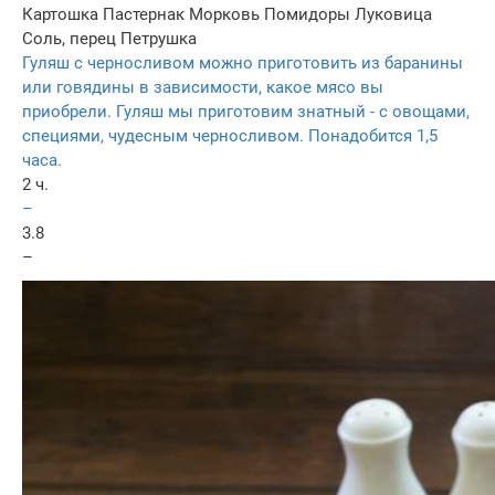
Картошка
Пастернак
Морковь
Помидоры
Луковица
Соль, перец
Петрушка
Гуляш с черносливом можно приготовить из баранины
или говядины в зависимости, какое мясо вы
приобрели. Гуляш мы приготовим знатный - с овощами,
специями, чудесным черносливом. Понадобится 1,5
часа.
2 ч.
–
3.8
–