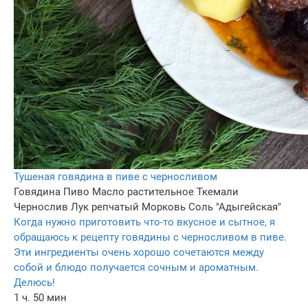
Тушеная говядина в пиве с черносливом
Говядина
Пиво
Масло растительное
Ткемали
Чернослив
Лук репчатый
Морковь
Соль "Адыгейская"
Когда нужно приготовить что-то вкусное и сытное, я
обращаюсь к рецепту говядины с черносливом в пиве.
Эти ингредиенты очень хорошо сочетаются между
собой и блюдо получается сочным и ароматным.
Делюсь!
1 ч. 50 мин