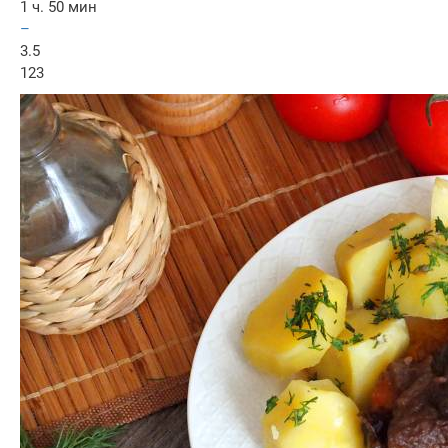
1 ч. 50 мин
–
3.5
123