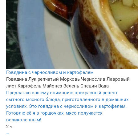
Говядина с черносливом и картофелем
Говядина
Лук репчатый
Морковь
Чернослив
Лавровый
лист
Картофель
Майонез
Зелень
Специи
Вода
Предлагаю вашему вниманию прекрасный рецепт
сытного мясного блюда, приготовленного в домашних
условиях. Это говядина с черносливом и картофелем.
Готовлю её я в горшочках, мясо получается
великолепным!
2 ч.
–