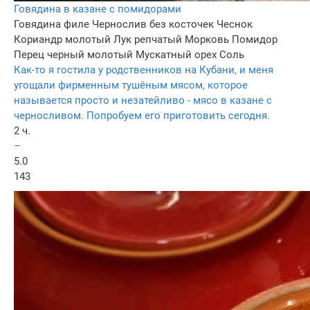
Говядина в казане с помидорами
Говядина филе
Чернослив без косточек
Чеснок
Кориандр молотый
Лук репчатый
Морковь
Помидор
Перец черный молотый
Мускатный орех
Соль
Как-то я гостила у родственников на Кубани, и меня
угощали фирменным тушёным мясом, которое
называется просто и незатейливо - мясо в казане с
черносливом. Попробуем его приготовить сегодня.
2 ч.
–
5.0
143