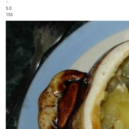
–
5.0
153