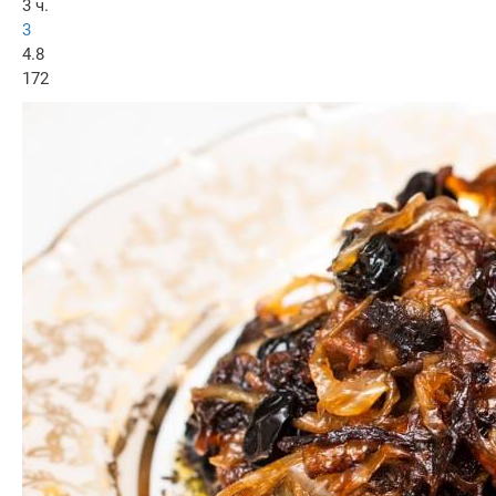
3 ч.
3
4.8
172