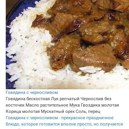
Говядина с черносливом
Говядина бескостная
Лук репчатый
Чернослив без
косточек
Масло растительное
Мука
Гвоздика молотая
Корица молотая
Мускатный орех
Соль, перец
Говядина с черносливом - прекрасное праздничное
блюдо, которое готовится вполне просто, но получается