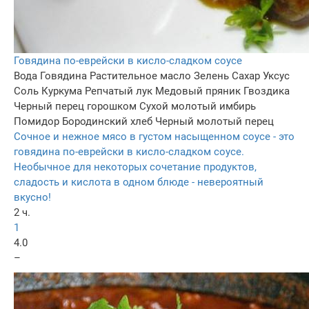
Говядина по-еврейски в кисло-сладком соусе
Вода
Говядина
Растительное масло
Зелень
Сахар
Уксус
Соль
Куркума
Репчатый лук
Медовый пряник
Гвоздика
Черный перец горошком
Сухой молотый имбирь
Помидор
Бородинский хлеб
Черный молотый перец
Сочное и нежное мясо в густом насыщенном соусе - это
говядина по-еврейски в кисло-сладком соусе.
Необычное для некоторых сочетание продуктов,
сладость и кислота в одном блюде - невероятный
вкусно!
2 ч.
1
4.0
–