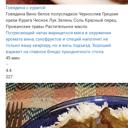
Говядина с курагой
Говядина
Вино белое полусладкое
Чернослив
Грецкие
орехи
Курага
Чеснок
Лук
Зелень
Соль
Красный перец
Прованские травы
Растительное масло
Потрясающий запах жарящегося мяса в окружении
аромата вина, сухофруктов и специй наполнит не
только вашу квартиру, но и весь подъезд. Хороший
вариант на главное блюдо праздничного стола.
45 мин
–
4.4
227