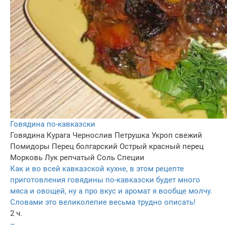
Говядина по-кавказски
Говядина
Курага
Чернослив
Петрушка
Укроп свежий
Помидоры
Перец болгарский
Острый красный перец
Морковь
Лук репчатый
Соль
Специи
Как и во всей кавказской кухне, в этом рецепте
приготовления говядины по-кавказски будет много
мяса и овощей, ну а про вкус и аромат я вообще молчу.
Словами это великолепие весьма трудно описать!
2 ч.
–