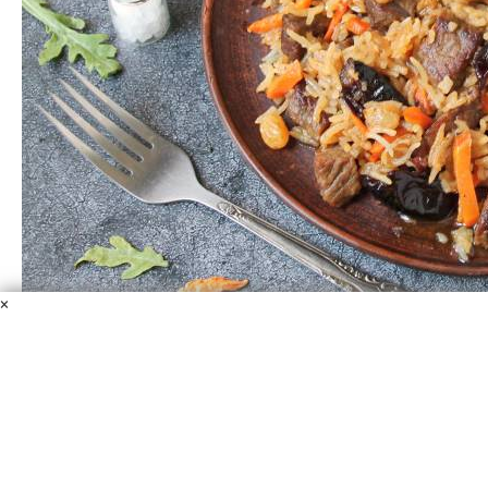
×
Плов с черносливом и изюмом
Говядина
Рис длиннозернистый
Изюм светлый
Чернослив без косточек
Масло растительное
Приправа
Лук репчатый
Морковь
Чеснок
Соль
Перец черный
Рецептов плова огромное множество. Сегодня
предлагаю приготовить плов с говядиной, а дополним