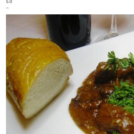
5.0
–