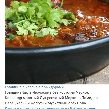
Говядина в казане с помидорами
Говядина филе
Чернослив без косточек
Чеснок
Кориандр молотый
Лук репчатый
Морковь
Помидор
Перец черный молотый
Мускатный орех
Соль
Как-то я гостила у родственников на Кубани, и меня