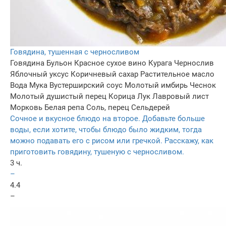
Говядина, тушенная с черносливом
Говядина
Бульон
Красное сухое вино
Курага
Чернослив
Яблочный уксус
Коричневый сахар
Растительное масло
Вода
Мука
Вустерширский соус
Молотый имбирь
Чеснок
Молотый душистый перец
Корица
Лук
Лавровый лист
Морковь
Белая репа
Соль, перец
Сельдерей
Сочное и вкусное блюдо на второе. Добавьте больше
воды, если хотите, чтобы блюдо было жидким, тогда
можно подавать его с рисом или гречкой. Расскажу, как
приготовить говядину, тушеную с черносливом.
3 ч.
–
4.4
–