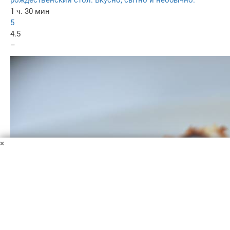
рождественский стол. Вкусно, сытно и необычно.
1 ч. 30 мин
5
4.5
–
×