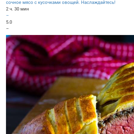
сочное мясо с кусочками овощей. Наслаждайтесь!
2 ч. 30 мин
–
5.0
–