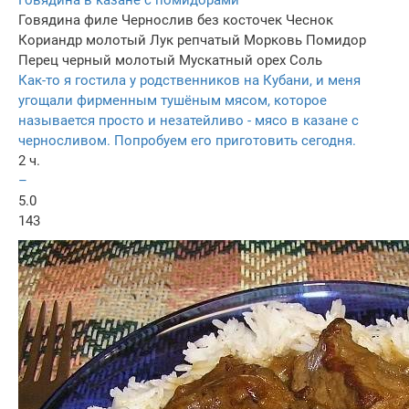
Говядина в казане с помидорами
Говядина филе
Чернослив без косточек
Чеснок
Кориандр молотый
Лук репчатый
Морковь
Помидор
Перец черный молотый
Мускатный орех
Соль
Как-то я гостила у родственников на Кубани, и меня
угощали фирменным тушёным мясом, которое
называется просто и незатейливо - мясо в казане с
черносливом. Попробуем его приготовить сегодня.
2 ч.
–
5.0
143