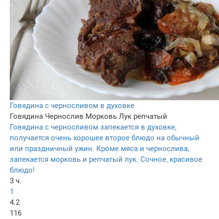
Говядина с черносливом в духовке
Говядина
Чернослив
Морковь
Лук репчатый
Говядина с черносливом запекается в духовке,
получается очень хорошее второе блюдо на обычный
или праздничный ужин. Кроме мяса и чернослива,
запекается морковь и репчатый лук. Сочное, красивое
блюдо!
3 ч.
1
4.2
116