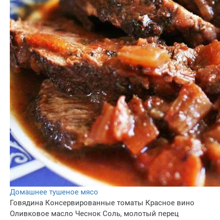
Домашнее тушеное мясо
Говядина
Консервированные томаты
Красное вино
Оливковое масло
Чеснок
Соль, молотый перец