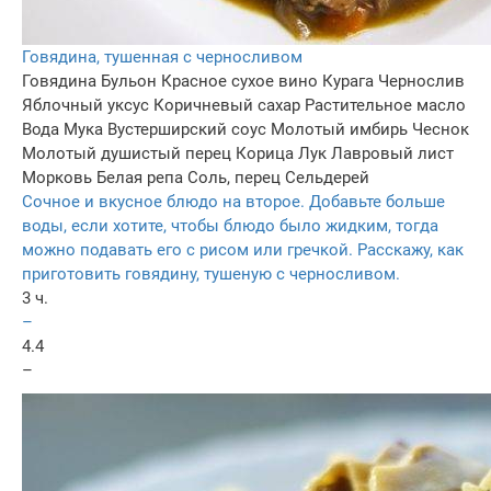
Говядина, тушенная с черносливом
Говядина
Бульон
Красное сухое вино
Курага
Чернослив
Яблочный уксус
Коричневый сахар
Растительное масло
Вода
Мука
Вустерширский соус
Молотый имбирь
Чеснок
Молотый душистый перец
Корица
Лук
Лавровый лист
Морковь
Белая репа
Соль, перец
Сельдерей
Сочное и вкусное блюдо на второе. Добавьте больше
воды, если хотите, чтобы блюдо было жидким, тогда
можно подавать его с рисом или гречкой. Расскажу, как
приготовить говядину, тушеную с черносливом.
3 ч.
–
4.4
–