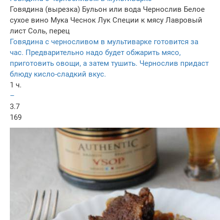
Говядина (вырезка)
Бульон или вода
Чернослив
Белое
сухое вино
Мука
Чеснок
Лук
Специи к мясу
Лавровый
лист
Соль, перец
Говядина с черносливом в мультиварке готовится за
час. Предварительно надо будет обжарить мясо,
приготовить овощи, а затем тушить. Чернослив придаст
блюду кисло-сладкий вкус.
1 ч.
–
3.7
169