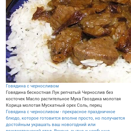
Говядина с черносливом
Говядина бескостная
Лук репчатый
Чернослив без
косточек
Масло растительное
Мука
Гвоздика молотая
Корица молотая
Мускатный орех
Соль, перец
Говядина с черносливом - прекрасное праздничное
блюдо, которое готовится вполне просто, но получается
достойным украшать ваш новогодний или