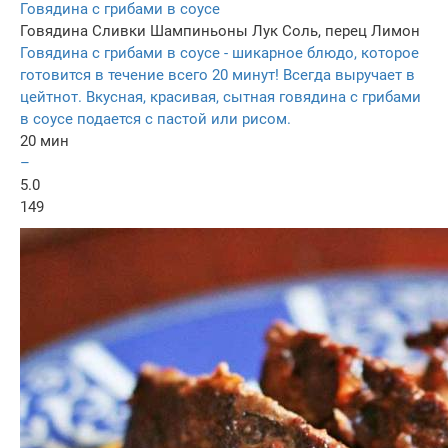
Говядина с грибами в соусе
Говядина
Сливки
Шампиньоны
Лук
Соль, перец
Лимон
Говядина с грибами в соусе - шикарное блюдо, которое
готовится в течение всего 20 минут! Всегда выручает в
цейтнот. Вкусная, красивая, сытная говядина с грибами
в соусе подается с пастой или рисом.
20 мин
–
5.0
149