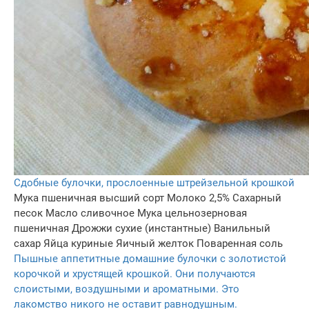
Сдобные булочки, прослоенные штрейзельной крошкой
Мука пшеничная высший сорт
Молоко 2,5%
Сахарный
песок
Масло сливочное
Мука цельнозерновая
пшеничная
Дрожжи сухие (инстантные)
Ванильный
сахар
Яйца куриные
Яичный желток
Поваренная соль
Пышные аппетитные домашние булочки с золотистой
корочкой и хрустящей крошкой. Они получаются
слоистыми, воздушными и ароматными. Это
лакомство никого не оставит равнодушным.