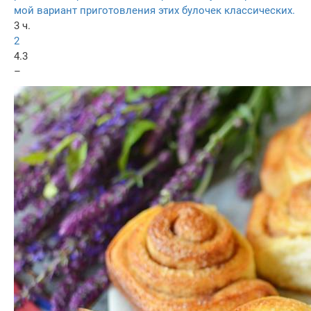
мой вариант приготовления этих булочек классических.
3 ч.
2
4.3
–