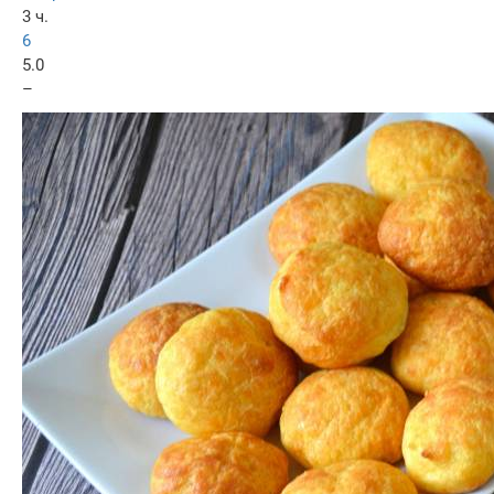
3 ч.
6
5.0
–