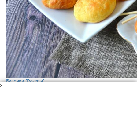
Булочки "Гужеры"
×
Мука
Молоко
Вода
Сливочное масло
Сыр
Соль
Яйца
Булочки "Гужеры" - это вкусные французские булочки из
заварного теста с сыром. Легкие, воздушные внутри,
могут стать основой для различных закусок, если их
начинить сливочным сыром и ломтиком лосося.
1 ч.
–
5.0