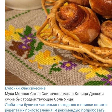
Булочки классические
Мука
Молоко
Сахар
Сливочное масло
Корица
Дрожжи
сухие быстродействующие
Соль
Яйца
Любители булочек частенько находятся в поиске нового
рецепта их приготовления. Я рекомендую попробовать