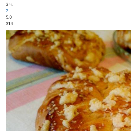
3 ч.
2
5.0
314