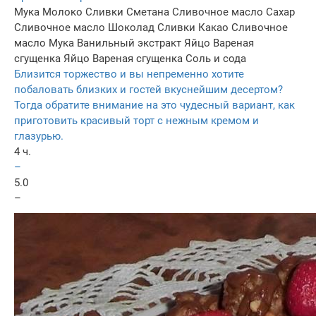
Мука
Молоко
Сливки
Сметана
Сливочное масло
Сахар
Сливочное масло
Шоколад
Сливки
Какао
Сливочное
масло
Мука
Ванильный экстракт
Яйцо
Вареная
сгущенка
Яйцо
Вареная сгущенка
Соль и сода
Близится торжество и вы непременно хотите
побаловать близких и гостей вкуснейшим десертом?
Тогда обратите внимание на это чудесный вариант, как
приготовить красивый торт с нежным кремом и
глазурью.
4 ч.
–
5.0
–