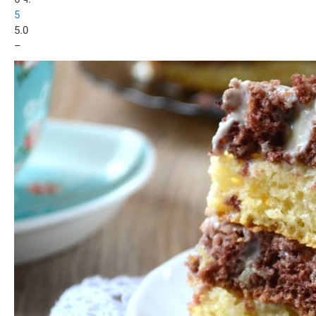
5
5.0
–