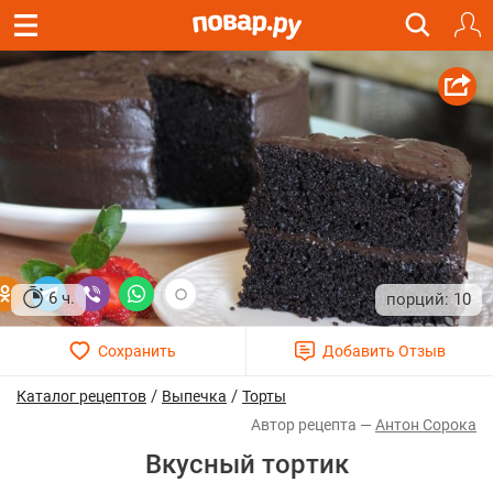
6 ч.
10
/
/
Каталог рецептов
Выпечка
Торты
Антон Сорока
Вкусный тортик