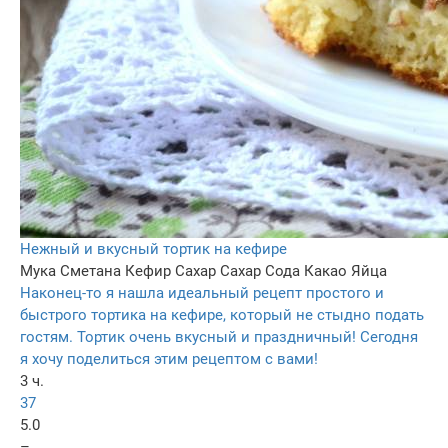
Нежный и вкусный тортик на кефире
Мука
Сметана
Кефир
Сахар
Сахар
Сода
Какао
Яйца
Наконец-то я нашла идеальный рецепт простого и
быстрого тортика на кефире, который не стыдно подать
гостям. Тортик очень вкусный и праздничный! Сегодня
я хочу поделиться этим рецептом с вами!
3 ч.
37
5.0
–