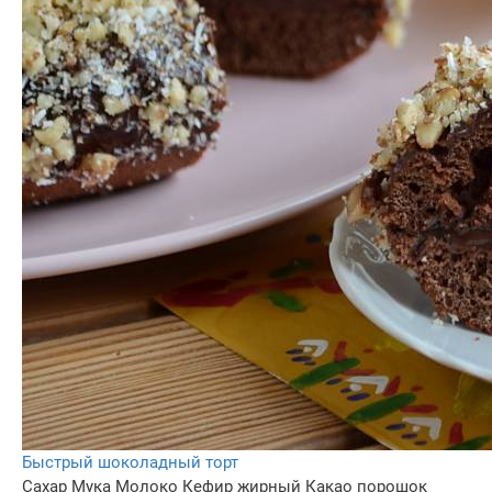
Быстрый шоколадный торт
Сахар
Мука
Молоко
Кефир жирный
Какао порошок