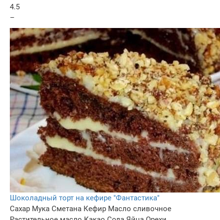
4.5
–
Шоколадный торт на кефире "Фантастика"
Сахар
Мука
Сметана
Кефир
Масло сливочное
Растительное масло
Какао
Сода
Яйца
Орехи