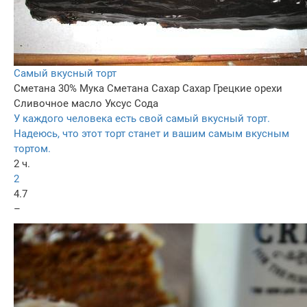
Самый вкусный торт
Сметана 30%
Мука
Сметана
Сахар
Сахар
Грецкие орехи
Сливочное масло
Уксус
Сода
У каждого человека есть свой самый вкусный торт.
Надеюсь, что этот торт станет и вашим самым вкусным
тортом.
2 ч.
2
4.7
–