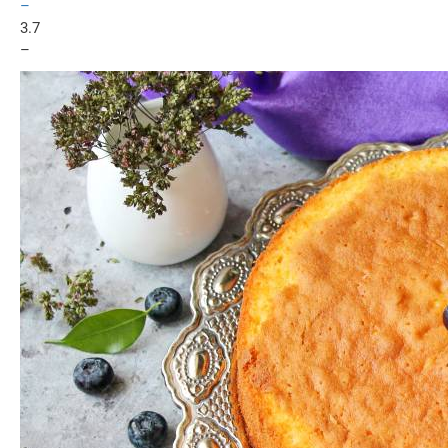
–
3.7
–