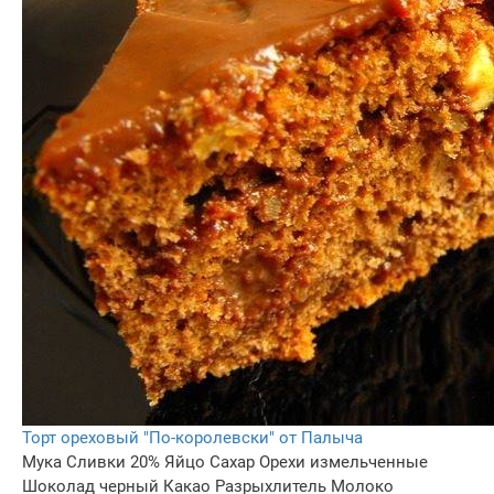
Торт ореховый "По-королевски" от Палыча
Мука
Сливки 20%
Яйцо
Сахар
Орехи измельченные
Шоколад черный
Какао
Разрыхлитель
Молоко