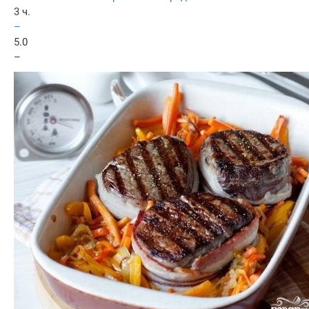
3 ч.
–
5.0
–