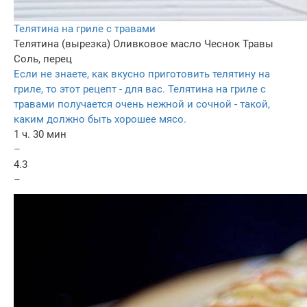
Телятина на гриле с травами
Телятина (вырезка)
Оливковое масло
Чеснок
Травы
Соль, перец
Если не знаете, как вкусно приготовить телятину на
гриле, то этот рецепт - для вас. Телятина на гриле с
травами получается очень нежной и сочной - такой,
каким должно быть хорошее мясо.
1 ч. 30 мин
–
4.3
–