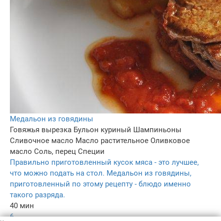
Медальон из говядины
Говяжья вырезка
Бульон куриный
Шампиньоны
Сливочное масло
Масло растительное
Оливковое
масло
Соль, перец
Специи
Правильно приготовленный кусок мяса - это лучшее,
что можно подать на стол. Медальон из говядины,
приготовленный по этому рецепту - блюдо именно
такого разряда.
40 мин
6