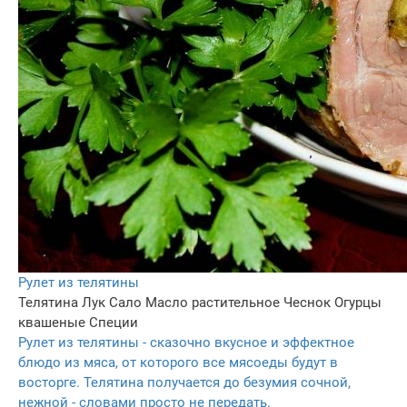
Рулет из телятины
Телятина
Лук
Сало
Масло растительное
Чеснок
Огурцы
квашеные
Специи
Рулет из телятины - сказочно вкусное и эффектное
блюдо из мяса, от которого все мясоеды будут в
восторге. Телятина получается до безумия сочной,
нежной - словами просто не передать.