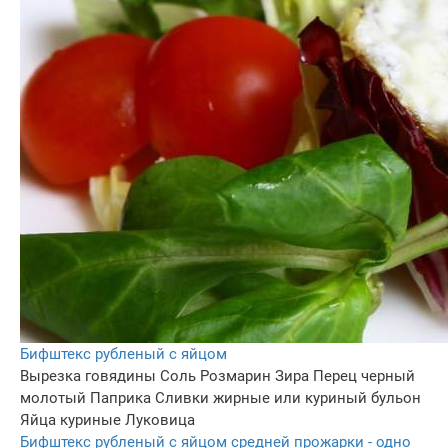
Бифштекс рубленый с яйцом
Вырезка говядины
Соль
Розмарин
Зира
Перец черный
молотый
Паприка
Сливки жирные или куриный бульон
Яйца куриные
Луковица
Бифштекс рубленый с яйцом средней прожарки - одно