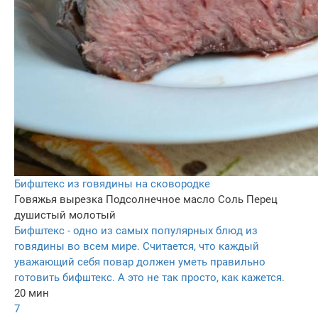
Бифштекс из говядины на сковородке
Говяжья вырезка
Подсолнечное масло
Соль
Перец
душистый молотый
Бифштекс - одно из самых популярных блюд из
говядины во всем мире. Считается, что каждый
уважающий себя повар должен уметь правильно
готовить бифштекс. А это не так просто, как кажется.
20 мин
7