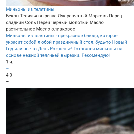
Миньоны из телятины
Бекон
Телячья вырезка
Лук репчатый
Морковь
Перец
сладкий
Соль
Перец черный молотый
Масло
растительное
Масло оливковое
Миньоны из телятины - прекрасное блюдо, которое
украсит собой любой праздничный стол, будь-то Новый
Год или чье-то День Рожденье! Готовятся миньоны на
основе нежной телячьей вырезки. Рекомендую!
1 ч.
–
4.0
–