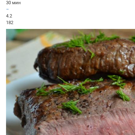
30 мин
–
4.2
182