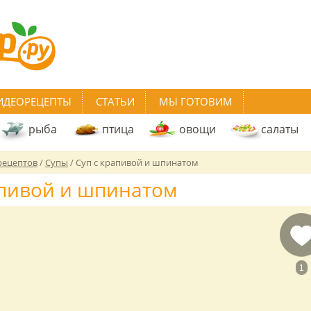
ИДЕОРЕЦЕПТЫ
СТАТЬИ
МЫ ГОТОВИМ
рыба
птица
овощи
салаты
рецептов
/
Супы
/
Суп с крапивой и шпинатом
апивой и шпинатом
1