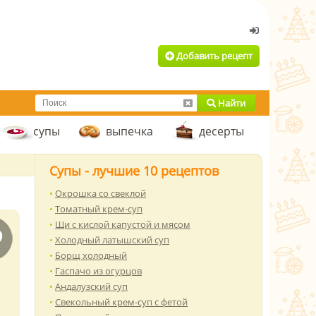
Добавить рецепт
Найти
супы
выпечка
десерты
Супы - лучшие 10 рецептов
Окрошка со свеклой
Томатный крем-суп
Щи с кислой капустой и мясом
Холодный латышский суп
Борщ холодный
Гаспачо из огурцов
Андалузский суп
Свекольный крем-суп с фетой