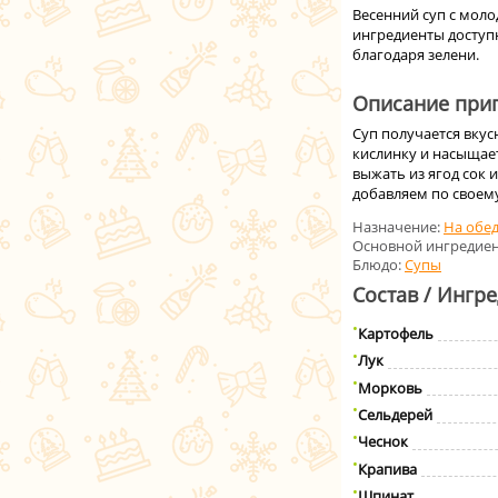
Весенний суп с мол
ингредиенты доступн
благодаря зелени.
Описание приг
Суп получается вкус
кислинку и насыщае
выжать из ягод сок 
добавляем по своем
Назначение:
На обе
Основной ингредиен
Блюдо:
Супы
Состав / Ингр
Картофель
Лук
Морковь
Сельдерей
Чеснок
Крапива
Шпинат