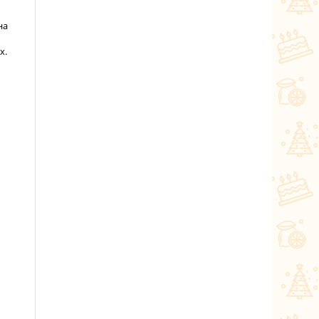
на
х.