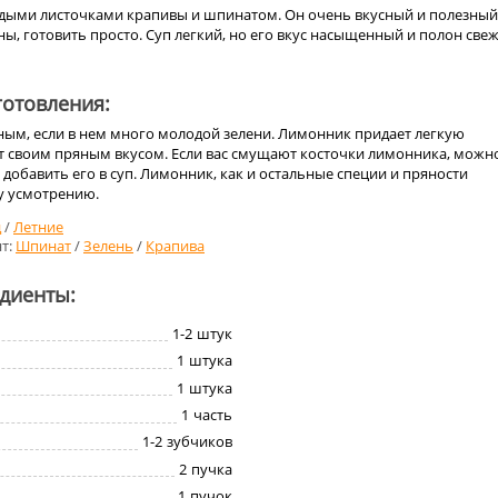
одыми листочками крапивы и шпинатом. Он очень вкусный и полезный
ы, готовить просто. Суп легкий, но его вкус насыщенный и полон све
отовления:
ным, если в нем много молодой зелени. Лимонник придает легкую
т своим пряным вкусом. Если вас смущают косточки лимонника, можн
и добавить его в суп. Лимонник, как и остальные специи и пряности
у усмотрению.
д
/
Летние
т:
Шпинат
/
Зелень
/
Крапива
едиенты:
1-2
штук
1
штука
1
штука
1
часть
1-2
зубчиков
2
пучка
1
пучок