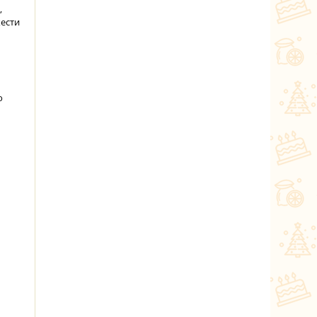
,
жести
о