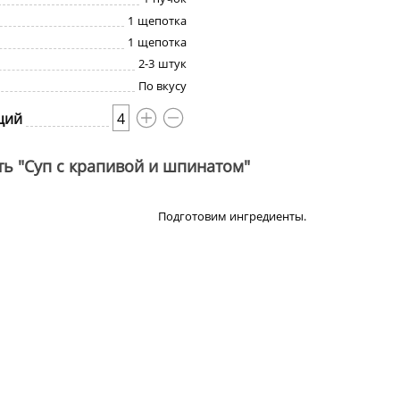
1
щепотка
1
щепотка
2-3
штук
По вкусу
ций
4
ть "Суп с крапивой и шпинатом"
Подготовим ингредиенты.