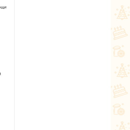
вощи
й