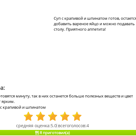
Суп с крапивой и шпинатом готов, остаетс
добавить вареное яйцо и можно подавать 
столу. Приятного аппетита!
а:
товятся минуту, так в них останется больше полезных веществ и цвет
 ярким.
 с крапивой и шпинатом
5.0
4
Я приготовил(а)