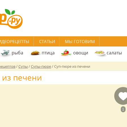
ИДЕОРЕЦЕПТЫ
СТАТЬИ
МЫ ГОТОВИМ
рыба
птица
овощи
салаты
рецептов
/
Супы
/
Супы-пюре
/
Суп-пюре из печени
 из печени
1