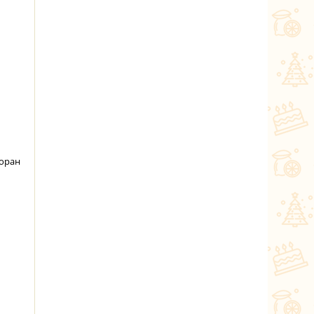
йоран