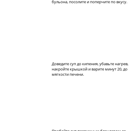
бульона, посолите и поперчите по вкусу.
Доведите суп до кипения, убавьте нагрев,
накройте крышкой и варите минут 20, до
мягкости печени.
Пробейте суп погружным блендером до