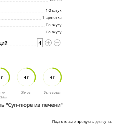
1-2
штук
1
щепотка
По вкусу
По вкусу
ций
4
 г
4 г
4 г
лки
Жиры
Углеводы
100г.
ть "Суп-пюре из печени"
Подготовьте продукты для супа.