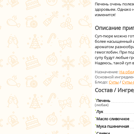
Печень очень полез
здоровьем. Однако н
изменится!
Описание приг
Суп-пюре можно гот
более насыщенный и 
ароматом разнообра
гемоглобин. При по
супу будут любые гр
Надеюсь, такой суп 
Назначение:
На обе
Основной ингредиен
Блюдо:
Супы
/
Супы-
Состав / Ингр
Печень
(любая)
Лук
Масло сливочнoe
Мука пшеничная
Сливки