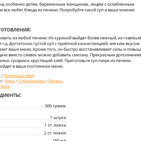
на, особенно детям, беременным женщинам, людям с ослабленным
е все любят блюда из печени. Попробуйте такой суп и ваше мнение
отовления:
овить из любой печени. Из куриной выйдет более нежный, из говяжь
т.д. Достаточно густой суп с приятной консистенцией, мягким вкусом
зит ваше меню. Кроме того, он быстро восстанавливает силы и повыш
даче вместо сливок можно добавить сметану. Прекрасным дополнение
енки, сухарики, хрустящий хлеб. Приготовьте суп-пюре из печени.
войдет в ваше постоянное меню.
д
/
Полезный обед
т:
Мясо
/
Субпродукты
/
Печень
пюре
едиенты:
500
грамм
1
штука
1
ст. ложка
2
ст. ложки
150
мл