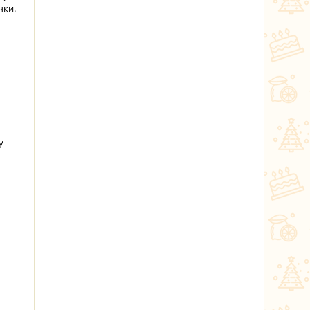
чки.
у