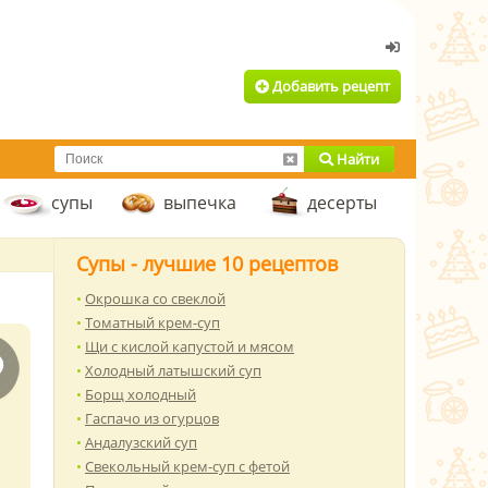
Добавить рецепт
Найти
супы
выпечка
десерты
Супы - лучшие 10 рецептов
Окрошка со свеклой
Томатный крем-суп
Щи с кислой капустой и мясом
Холодный латышский суп
Борщ холодный
Гаспачо из огурцов
Андалузский суп
Свекольный крем-суп с фетой