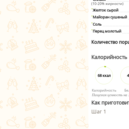
(10-20% жирности)
Желток сырой
Майоран сушеный
Соль
Перец молотый
Количество пор
Калорийность
68 ккал
4
Калорийность
Бе
Пищевая ценность на 
Как приготови