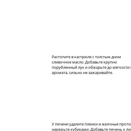
Растопите в кастрюле с толстым дном
сливочное масло. Добавьте крупно
порубленный лук и обжарьте до мягкости 
аромата, сильно не зажаривайте.
У печени удалите пленки и желчные прото
нарежьте кубиками. Добавьте печень к лу