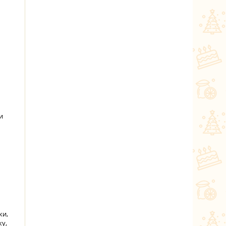
и
ки,
ку,