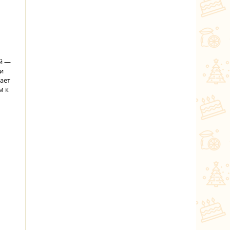
ей —
 и
ает
м к