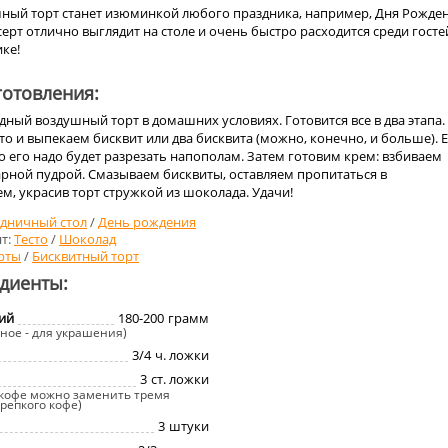
ый торт станет изюминкой любого праздника, например, Дня Рожде
серт отлично выглядит на столе и очень быстро расходится среди госте
ке!
отовления:
ый воздушный торт в домашних условиях. Готовится все в два этапа.
то и выпекаем бисквит или два бисквита (можно, конечно, и больше). 
 то его надо будет разрезать напополам. Затем готовим крем: взбиваем
харной пудрой. Смазываем бисквиты, оставляем пропитаться в
м, украсив торт стружкой из шоколада. Удачи!
здничный стол
/
День рождения
т:
Тесто
/
Шоколад
рты
/
Бисквитный торт
едиенты:
ий
180-200
грамм
льное - для украшения)
3/4
ч. ложки
3
ст. ложки
 кофе можно заменить тремя
репкого кофе)
3
штуки