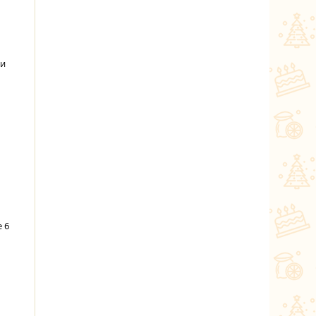
ки
 6