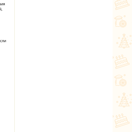
ния
й,
Если