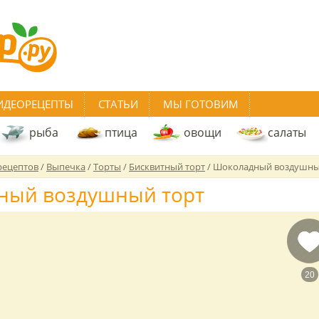
ИДЕОРЕЦЕПТЫ
СТАТЬИ
МЫ ГОТОВИМ
рыба
птица
овощи
салаты
рецептов
/
Выпечка
/
Торты
/
Бисквитный торт
/
Шоколадный воздушны
ный воздушный торт
20