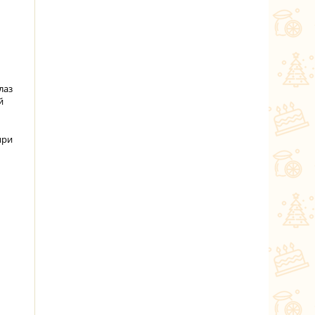
лаз
й
при