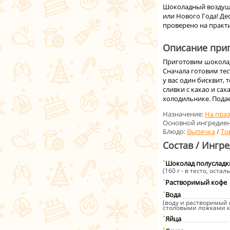
Шоколадный воздушн
или Нового Года! Де
проверено на практи
Описание приг
Приготовим шоколадн
Сначала готовим тес
у вас один бисквит,
сливки с какао и са
холодильнике. Подае
Назначение:
На пра
Основной ингредиен
Блюдо:
Выпечка
/
То
Состав / Ингр
Шоколад полусладк
(160 г - в тесто, оста
Растворимый кофе
Вода
(воду и растворимый
столовыми ложками к
Яйца