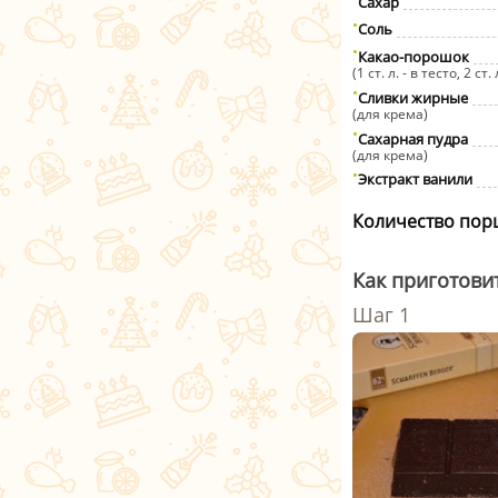
Сахар
Соль
Какао-порошок
(1 ст. л. - в тесто, 2 ст.
Сливки жирные
(для крема)
Сахарная пудра
(для крема)
Экстракт ванили
Количество пор
Как приготови