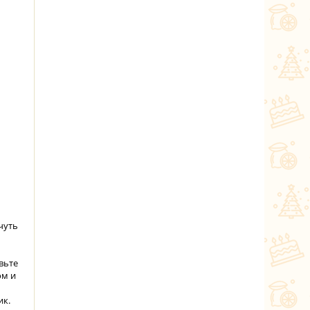
чуть
вьте
ом и
ик.