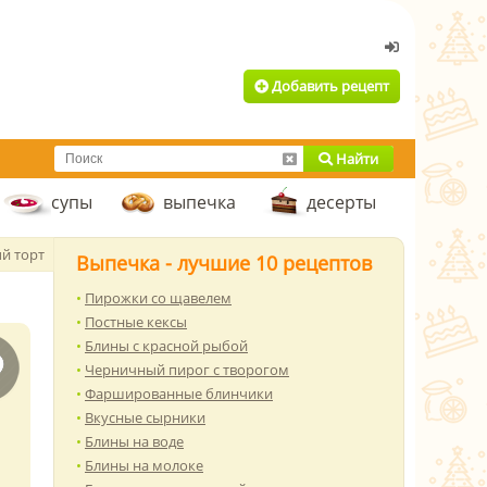
Добавить рецепт
Найти
супы
выпечка
десерты
й торт
Выпечка - лучшие 10 рецептов
Пирожки со щавелем
Постные кексы
Блины с красной рыбой
Черничный пирог с творогом
Фаршированные блинчики
Вкусные сырники
Блины на воде
Блины на молоке