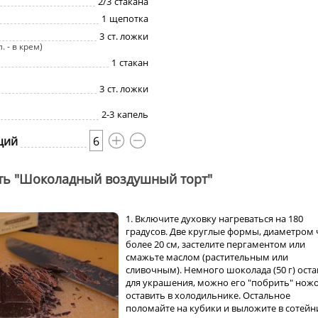
2/3
стакана
1
щепотка
3
ст. ложки
 л. - в крем)
1
стакан
3
ст. ложки
2-3
капель
ций
6
ть "Шоколадный воздушный торт"
1. Включите духовку нагреваться на 180
градусов. Две круглые формы, диаметром 
более 20 см, застелите пергаментом или
смажьте маслом (растительным или
сливочным). Немного шоколада (50 г) оста
для украшения, можно его "побрить" нож
оставить в холодильнике. Остальное
поломайте на кубики и выложите в сотейн