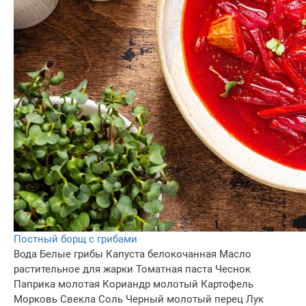
Постный борщ с грибами
Вода
Белые грибы
Капуста белокочанная
Масло
растительное для жарки
Томатная паста
Чеснок
Паприка молотая
Кориандр молотый
Картофель
Морковь
Свекла
Соль
Черный молотый перец
Лук