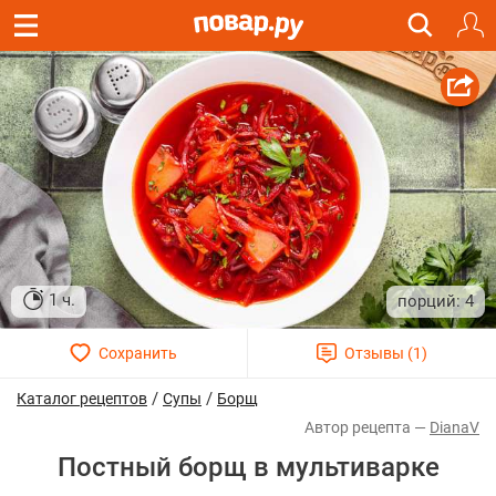
1 ч.
4
/
/
Каталог рецептов
Супы
Борщ
DianaV
Постный борщ в мультиварке