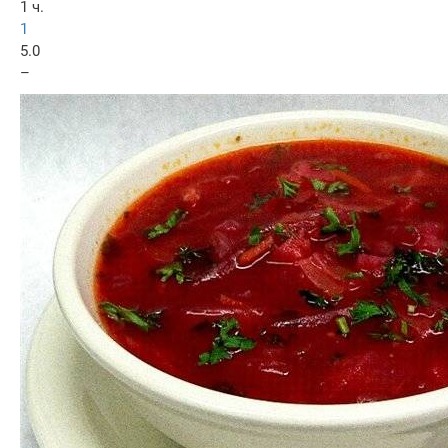
1 ч.
1
5.0
–