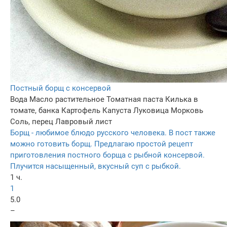
Постный борщ с консервой
Вода
Масло растительное
Томатная паста
Килька в
томате, банка
Картофель
Капуста
Луковица
Морковь
Соль, перец
Лавровый лист
Борщ - любимое блюдо русского человека. В пост также
можно готовить борщ. Предлагаю простой рецепт
приготовления постного борща с рыбной консервой.
Плучится насыщенный, вкусный суп с рыбкой.
1 ч.
1
5.0
–