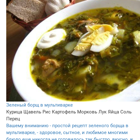
Зеленый борщ в мультиварке
Курица
Щавель
Рис
Картофель
Морковь
Лук
Яйца
Соль
Перец
Вашему вниманию - простой рецепт зеленого борща в
мультиварке, - здоровое, сытное, и любимое многими
блюдо еще никогда не готовилось так быстро, вкусно, и