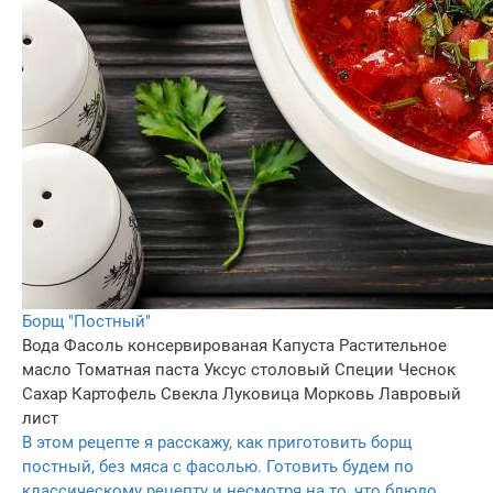
Борщ "Постный"
Вода
Фасоль консервированая
Капуста
Растительное
масло
Томатная паста
Уксус столовый
Специи
Чеснок
Сахар
Картофель
Свекла
Луковица
Морковь
Лавровый
лист
В этом рецепте я расскажу, как приготовить борщ
постный, без мяса с фасолью. Готовить будем по
классическому рецепту и несмотря на то, что блюдо