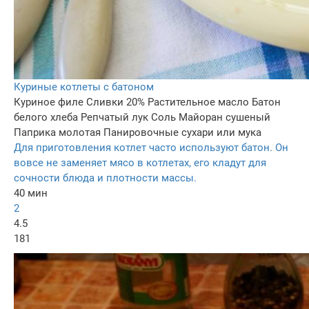
Куриные котлеты с батоном
Куриное филе
Сливки 20%
Растительное масло
Батон
белого хлеба
Репчатый лук
Соль
Майоран сушеный
Паприка молотая
Панировочные сухари или мука
Для приготовления котлет часто используют батон. Он
вовсе не заменяет мясо в котлетах, его кладут для
сочности блюда и плотности массы.
40 мин
2
4.5
181