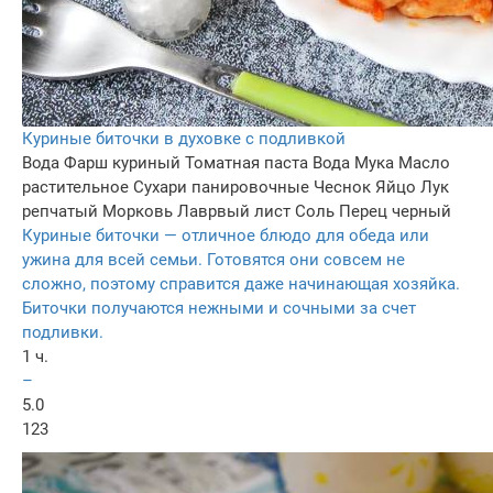
Куриные биточки в духовке с подливкой
Вода
Фарш куриный
Томатная паста
Вода
Мука
Масло
растительное
Сухари панировочные
Чеснок
Яйцо
Лук
репчатый
Морковь
Лаврвый лист
Соль
Перец черный
Куриные биточки — отличное блюдо для обеда или
ужина для всей семьи. Готовятся они совсем не
сложно, поэтому справится даже начинающая хозяйка.
Биточки получаются нежными и сочными за счет
подливки.
1 ч.
–
5.0
123