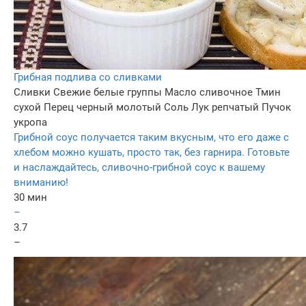
Грибная подлива со сливками
Сливки
Свежие белые группы
Масло сливочное
Тмин
сухой
Перец черный молотый
Соль
Лук репчатый
Пучок
укропа
Грибной соус получается таким вкусным, что его даже с
хлебом можно кушать, просто так, без гарнира. Готовьте
и наслаждайтесь, сливочно-грибной соус к вашему
вниманию!
30 мин
–
3.7
–