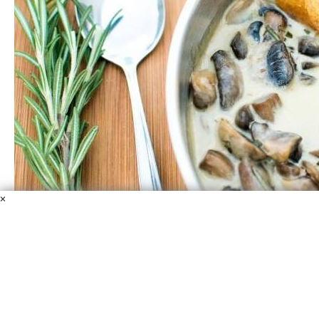
×
Грибы со сливками
Шампиньоны
Сливки 20%
Пармезан тертый
Масло
сливочное
Чеснок
Розмарин
Соль, перец
Хочу представить вам универсальный рецепт. Он
расскажет, как приготовить грибы со сливками. Это