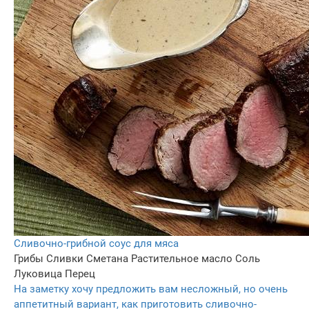
Cливочно-грибной соус для мяса
Грибы
Сливки
Сметана
Растительное масло
Соль
Луковица
Перец
На заметку хочу предложить вам несложный, но очень
аппетитный вариант, как приготовить сливочно-