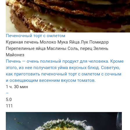
Печеночный торт с омлетом
Куриная печень
Молоко
Мука
Яйца
Лук
Помидор
Перепелиные яйца
Маслины
Соль, перец
Зелень
Майонез
Печень — очень полезный продукт для человека. Кроме
этого, из нее получается уйма вкусных блюд. Советую,
как приготовить печеночный торт с омлетом с сочным
и освещающим весенним вкусом томатов.
1 ч. 30 мин
–
5.0
111