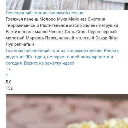
Печеночный торт из говяжьей печени
Говяжья печень
Молоко
Мука
Майонез
Сметана
Творожный сыр
Растительное масло
Зелень петрушки
Растительное масло
Чеснок
Соль
Соль
Перец черный
молотый
Морковь
Перец черный молотый
Сахар
Яйца
Лук репчатый
Готовим печёночный торт из говяжьей печени. Рецепт,
родом из 90х годов, не теряет своей популярности и
сегодня. Берите на заметку идею!
1 ч.
1
5.0
152