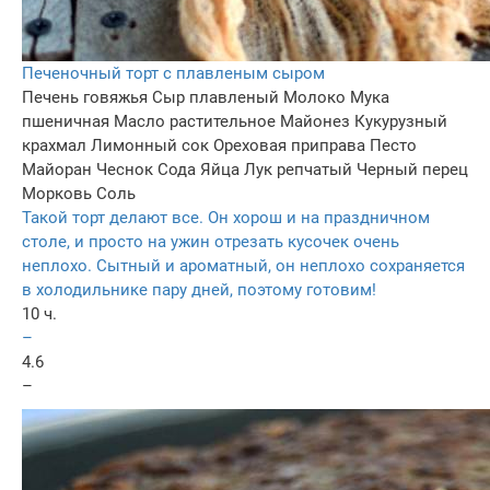
Печеночный торт с плавленым сыром
Печень говяжья
Сыр плавленый
Молоко
Мука
пшеничная
Масло растительное
Майонез
Кукурузный
крахмал
Лимонный сок
Ореховая приправа
Песто
Майоран
Чеснок
Сода
Яйца
Лук репчатый
Черный перец
Морковь
Соль
Такой торт делают все. Он хорош и на праздничном
столе, и просто на ужин отрезать кусочек очень
неплохо. Сытный и ароматный, он неплохо сохраняется
в холодильнике пару дней, поэтому готовим!
10 ч.
–
4.6
–