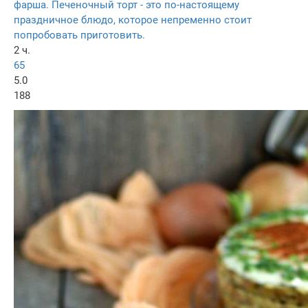
фарша. Печеночный торт - это по-настоящему
праздничное блюдо, которое непременно стоит
попробовать приготовить.
2 ч.
65
5.0
188