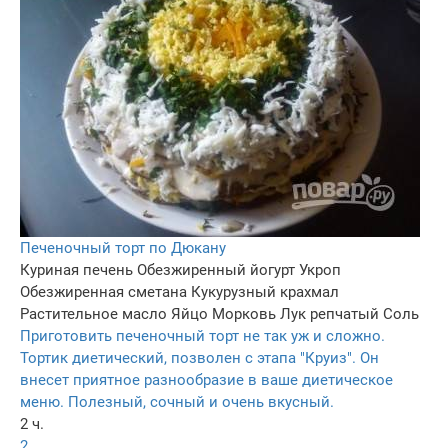
Печеночный торт по Дюкану
Куриная печень
Обезжиренный йогурт
Укроп
Обезжиренная сметана
Кукурузный крахмал
Растительное масло
Яйцо
Морковь
Лук репчатый
Соль
Приготовить печеночный торт не так уж и сложно.
Тортик диетический, позволен с этапа "Круиз". Он
внесет приятное разнообразие в ваше диетическое
меню. Полезный, сочный и очень вкусный.
2 ч.
2