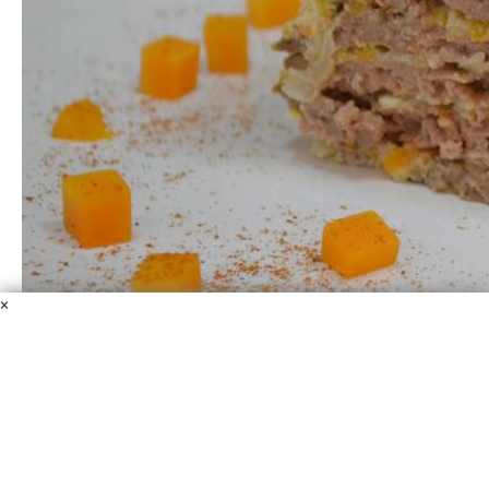
×
Печеночный торт с тыквой и творожным кремом
Молоко
Печень говяжья
Тыква
Творог
Сметана
Мука
Масло оливковое
Чеснок
Перец черный
Соль
Яйцо
Лук
репчатый
Очень вкусный, нежный закусочный торт из печени с
тыквой и творожным кремом. Такое блюдо украсит ваш
праздничный стол и порадует гостей отличным вкусом.