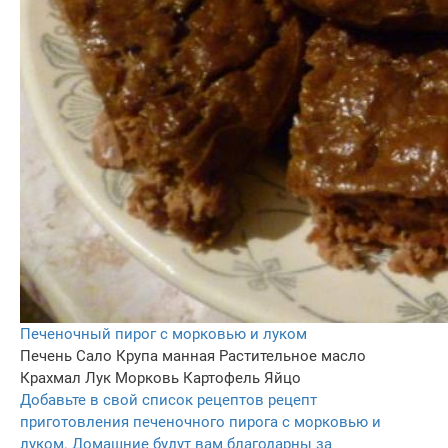
Печеночный пирог с морковью и луком
Печень
Сало
Крупа манная
Растительное масло
Крахмал
Лук
Морковь
Картофель
Яйцо
Добавьте в свой список рецептов рецепт
приготовления печеночного пирога с морковью и
луком. Домашние будут вам благодарны за