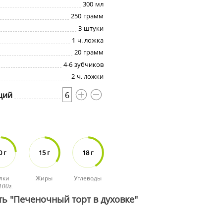
300
мл
250
грамм
3
штуки
1
ч. ложка
20
грамм
4-6
зубчиков
2
ч. ложки
ций
6
0 г
15 г
18 г
лки
Жиры
Углеводы
100г.
ть "Печеночный торт в духовке"