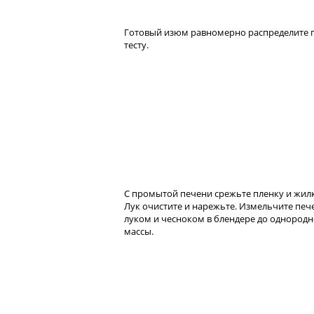
Готовый изюм равномерно распределите 
тесту.
С промытой печени срежьте пленку и жил
Лук очистите и нарежьте. Измельчите печ
луком и чесноком в блендере до однород
массы.