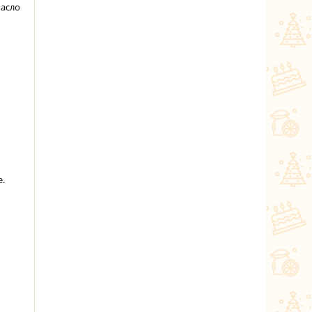
масло
е.