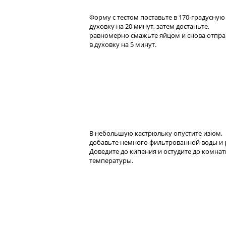
Форму с тестом поставьте в 170-градусную
духовку на 20 минут, затем достаньте,
равномерно смажьте яйцом и снова отпра
в духовку на 5 минут.
В небольшую кастрюльку опустите изюм,
добавьте немного фильтрованной воды и 
Доведите до кипения и остудите до комна
температуры.