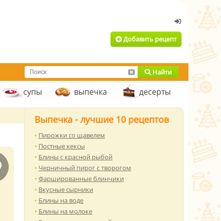
Добавить рецепт
Найти
супы
выпечка
десерты
Выпечка - лучшие 10 рецептов
Пирожки со щавелем
Постные кексы
Блины с красной рыбой
Черничный пирог с творогом
Фаршированные блинчики
Вкусные сырники
Блины на воде
Блины на молоке