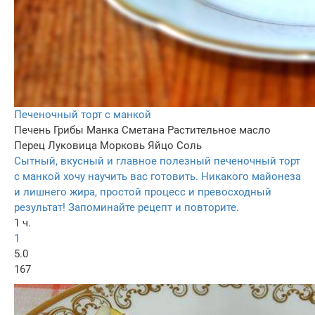
Печеночный торт с манкой
Печень
Грибы
Манка
Сметана
Растительное масло
Перец
Луковица
Морковь
Яйцо
Соль
Сытный, вкусный и главное полезный печеночный торт
с манкой хочу научить вас готовить. Никакого майонеза
и лишнего жира, простой процесс и превосходный
результат! Запоминайте рецепт и повторите.
1 ч.
1
5.0
167