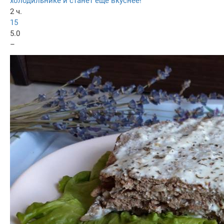
холодильнике и станет еще вкуснее!
2 ч.
15
5.0
–