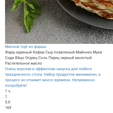
Мясной торт из фарша
Фарш куриный
Кефир
Сыр плавленый
Майонез
Мука
Сода
Яйцо
Огурец
Соль
Перец черный молотый
Растительное масло
Очень вкусная и эффектная закуска для любого
праздничного стола. Набор продуктов минимален, а
процесс не отнимет много времени. Непременно
попробуйте!
1 ч.
2
5.0
169