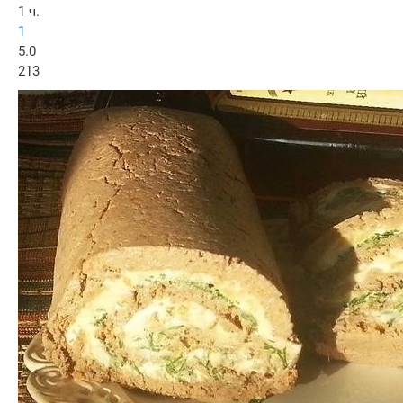
1 ч.
1
5.0
213