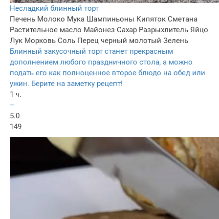
Несладкий блинный торт
Печень
Молоко
Мука
Шампиньоны
Кипяток
Сметана
Растительное масло
Майонез
Сахар
Разрыхлитель
Яйцо
Лук
Морковь
Соль
Перец черный молотый
Зелень
Блинный закусочный торт станет прекрасным
дополнением любого праздничного стола, а можно
подать его как полноценное второе блюдо на обед или
ужин. Берите на заметку рецепт!
1 ч.
–
5.0
149