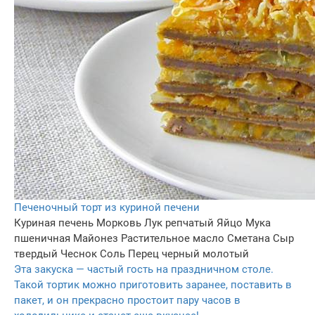
Печеночный торт из куриной печени
Куриная печень
Морковь
Лук репчатый
Яйцо
Мука
пшеничная
Майонез
Растительное масло
Сметана
Сыр
твердый
Чеснок
Соль
Перец черный молотый
Эта закуска — частый гость на праздничном столе.
Такой тортик можно приготовить заранее, поставить в
пакет, и он прекрасно простоит пару часов в