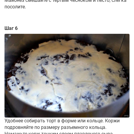
Майонез смешайте с тертым чесноком и песто, слегка
посолите.
Шаг 6
Удобнее собирать торт в форме или кольце. Коржи
подровняйте по размеру разъемного кольца.
Намажьте корж тонким слоем плавленого сыра,