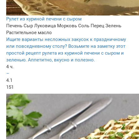
Рулет из куриной печени с сыром
Печень
Сыр
Луковица
Морковь
Соль
Перец
Зелень
Растительное масло
Ищите варианты несложных закусок к праздничному
или повседневному столу? Возьмите на заметку этот
простой рецепт рулета из куриной печени с сыром и
зеленью. Аппетитно, вкусно и полезно.
4 ч.
–
4.1
151