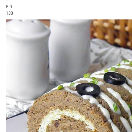
–
5.0
130