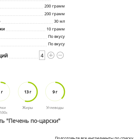
200
грамм
200
грамм
о
30
мл
вки
10
грамм
По вкусу
По вкусу
ций
4
 г
13 г
9 г
лки
Жиры
Углеводы
100г.
ть "Печень по-царски"
Подготовьте все ингредиенты по списку.