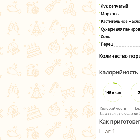
Лук репчатый
Морковь
Растительное масл
Сухари для паниро
Соль
Перец
Количество пор
Калорийность
145 ккал
2
Калорийность
Бе
Пищевая ценность на 
Как приготови