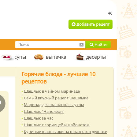
Добавить рецепт
Найти
супы
выпечка
десерты
Горячие блюда - лучшие 10
рецептов
Шашлык в чайном маринаде
Самый вкусный рецепт шашлыка
Маринад для шашлыка с луком
Шашлык "Наполеон"
Шашлык за час
Шашлык с горчицей и майонезом
Куриные шашлычки на шпажках в духовке