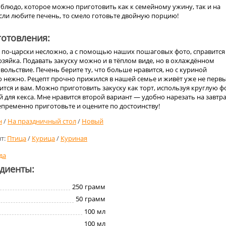
блюдо, которое можно приготовить как к семейному ужину, так и на
сли любите печень, то смело готовьте двойную порцию!
отовления:
 по-царски несложно, а с помощью наших пошаговых фото, справится
яйка. Подавать закуску можно и в тёплом виде, но в охлаждённом
вольствие. Печень берите ту, что больше нравится, но с куриной
о нежно. Рецепт прочно прижился в нашей семье и живёт уже не перв
ится и вам. Можно приготовить закуску как торт, используя круглую 
 для кекса. Мне нравится второй вариант — удобно нарезать на завтра
епременно приготовьте и оцените по достоинству!
н
/
На праздничный стол
/
Новый
т:
Птица
/
Курица
/
Куриная
да
едиенты:
250
грамм
50
грамм
100
мл
100
мл