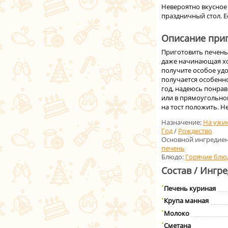
Невероятно вкусное 
праздничный стол. Е
Описание приг
Приготовить печень
даже начинающая хоз
получите особое удо
получается особенн
год, надеюсь понрав
или в прямоугольной
на тост положить. Н
Назначение:
На ужи
Год
/
Рождество
Основной ингредиен
печень
Блюдо:
Горячие блю
Состав / Ингр
Печень куриная
Крупа манная
Молоко
Сметана