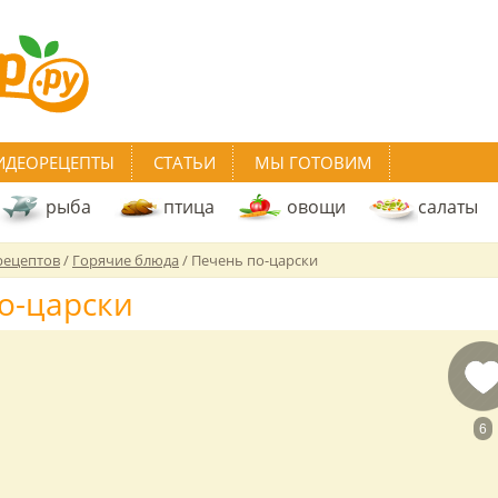
ИДЕОРЕЦЕПТЫ
СТАТЬИ
МЫ ГОТОВИМ
рыба
птица
овощи
салаты
рецептов
/
Горячие блюда
/
Печень по-царски
о-царски
6