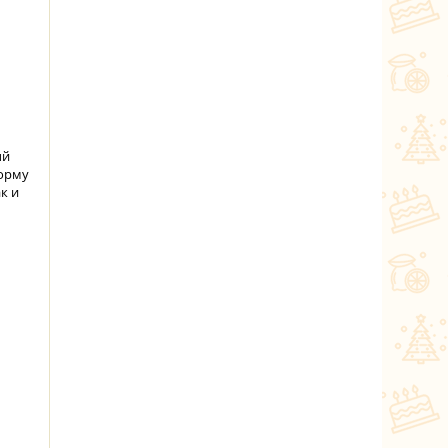
ый
форму
к и