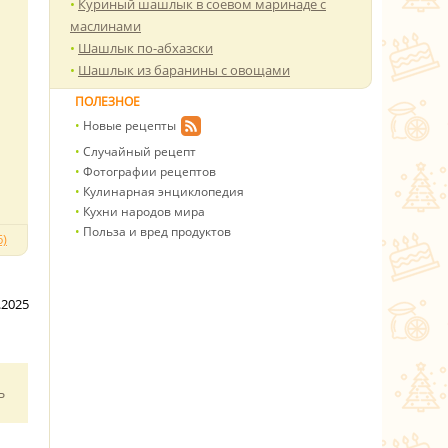
Куриный шашлык в соевом маринаде с
маслинами
Шашлык по-абхазски
Шашлык из баранины с овощами
ПОЛЕЗНОЕ
Новые рецепты
Случайный рецепт
Фотографии рецептов
Кулинарная энциклопедия
Кухни народов мира
Польза и вред продуктов
)
.2025
ь