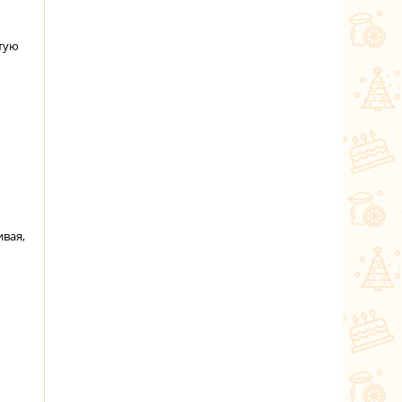
тую
вая,