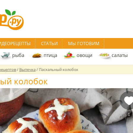
ИДЕОРЕЦЕПТЫ
СТАТЬИ
МЫ ГОТОВИМ
рыба
птица
овощи
салаты
рецептов
/
Выпечка
/
Пасхальный колобок
ый колобок
1