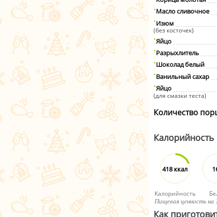
Масло сливочное
Изюм
(без косточек)
Яйцо
Разрыхлитель
Шоколад белый
Ванильный сахар
Яйцo
(для смазки теста)
Количество пор
Калорийность
418 ккал
1
Калорийность
Бе
Пищевая ценность на 
Как приготови