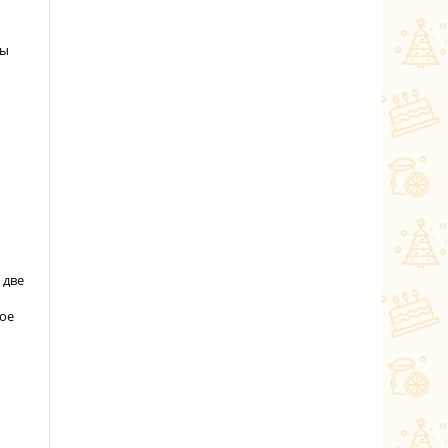
ты
 две
лое