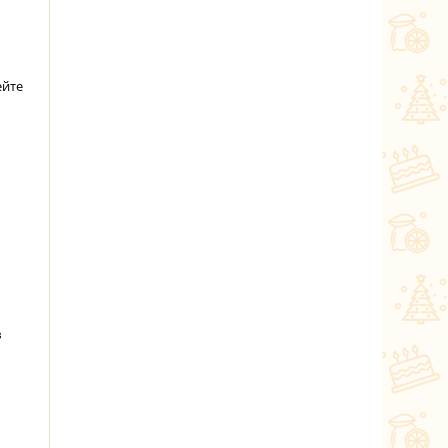
ейте
в