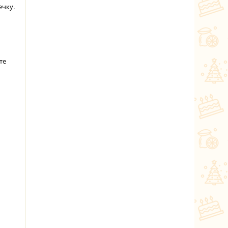
ечку.
те