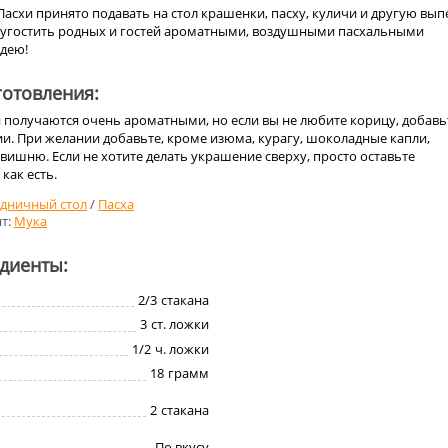
Пасхи принято подавать на стол крашенки, пасху, куличи и другую вып
 угостить родных и гостей ароматными, воздушными пасхальными
идею!
отовления:
 получаются очень ароматными, но если вы не любите корицу, добавь
и. При желании добавьте, кроме изюма, курагу, шоколадные капли,
вишню. Если не хотите делать украшение сверху, просто оставьте
как есть.
здничный стол
/
Пасха
т:
Мука
едиенты:
2/3
стакана
3
ст. ложки
1/2
ч. ложки
18
грамм
2
стакана
По вкусу