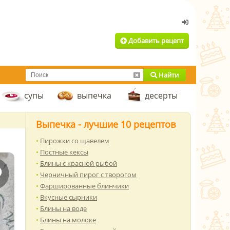
Добавить рецепт
Найти
супы
выпечка
десерты
Выпечка - лучшие 10 рецептов
Пирожки со щавелем
Постные кексы
Блины с красной рыбой
Черничный пирог с творогом
Фаршированные блинчики
Вкусные сырники
Блины на воде
Блины на молоке