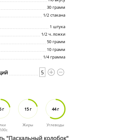
30
грамм
1/2
стакана
1
штука
1/2
ч. ложки
50
грамм
10
грамм
1/4
грамма
ций
5
6 г
15 г
44 г
лки
Жиры
Углеводы
100г.
ть "Пасхальный колобок"