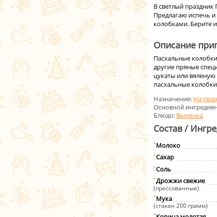
В светлый праздник 
Предлагаю испечь и
колобками. Берите 
Описание приг
Пасхальные колобки
другие пряные специ
цукаты или вяленую 
пасхальные колобки 
Назначение:
На пра
Основной ингредиен
Блюдо:
Выпечка
Состав / Ингр
Молоко
Сахар
Соль
Дрожжи свежие
(прессованные)
Мука
(стакан 200 грамм)
Корица молотая