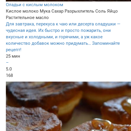
Оладьи с кислым молоком
Кислое молоко
Мука
Сахар
Разрыхлитель
Соль
Яйцо
Растительное масло
Для завтрака, перекуса к чаю или десерта оладушки —
чудесная идея. Их быстро и просто пожарить, они
вкусные и холодными, и горячими, а уж какое
количество добавок можно придумать… Запоминайте
рецепт!
25 мин
–
5.0
168