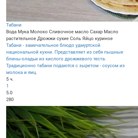
Табани
Вода
Мука
Молоко
Сливочное масло
Сахар
Масло
растительное
Дрожжи сухие
Соль
Яйцо куриное
Табани - замечательное блюдо удмуртской
национальной кухни. Представляет из себя пышные
блины-оладьи из кислого дрожжевого теста.
Традиционно табани подаются с зыретом - соусом из
молока и яиц.
5 ч.
1
5.0
280