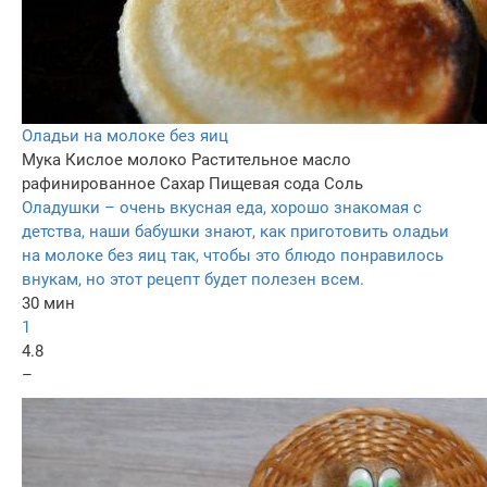
Оладьи на молоке без яиц
Мука
Кислое молоко
Растительное масло
рафинированное
Сахар
Пищевая сода
Соль
Оладушки – очень вкусная еда, хорошо знакомая с
детства, наши бабушки знают, как приготовить оладьи
на молоке без яиц так, чтобы это блюдо понравилось
внукам, но этот рецепт будет полезен всем.
30 мин
1
4.8
–