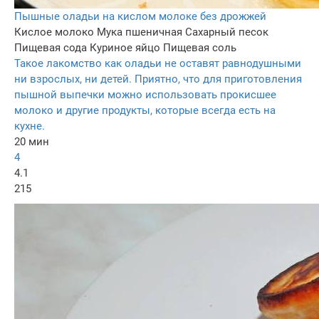
Пышные оладьи на кислом молоке без дрожжей
Кислое молоко
Мука пшеничная
Сахарный песок
Пищевая сода
Куриное яйцо
Пищевая соль
Такое лакомство как оладьи не оставят равнодушными
ни взрослых, ни детей. Приятно, что для приготовления
пышной выпечки можно использовать прокисшее
молоко и другие продукты, которые всегда есть на
кухне.
20 мин
4
4.1
215