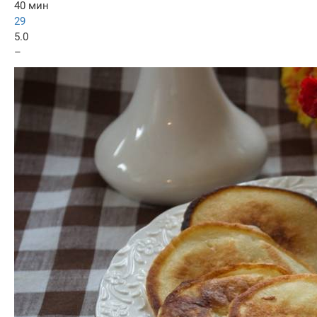
40 мин
29
5.0
–