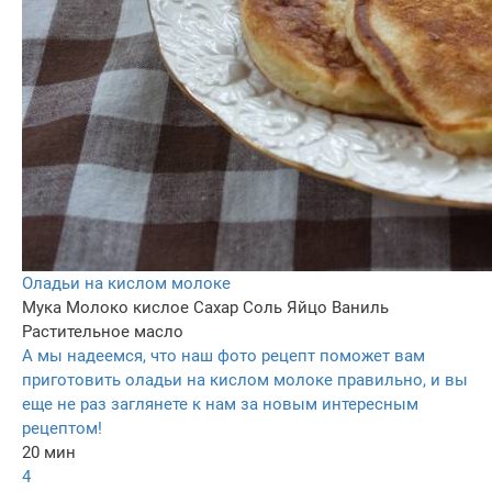
Оладьи на кислом молоке
Мука
Молоко кислое
Сахар
Соль
Яйцо
Ваниль
Растительное масло
А мы надеемся, что наш фото рецепт поможет вам
приготовить оладьи на кислом молоке правильно, и вы
еще не раз заглянете к нам за новым интересным
рецептом!
20 мин
4