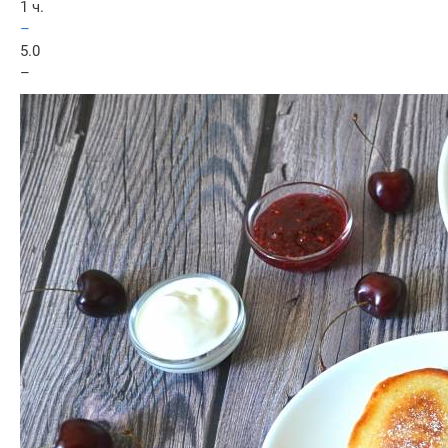
1 ч.
–
5.0
–