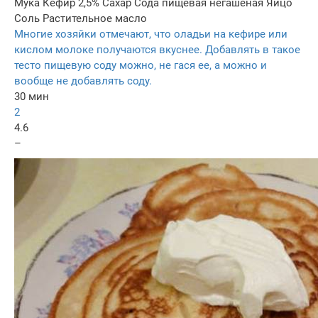
Мука
Кефир 2,5%
Сахар
Сода пищевая негашеная
Яйцо
Соль
Растительное масло
Многие хозяйки отмечают, что оладьи на кефире или
кислом молоке получаются вкуснее. Добавлять в такое
тесто пищевую соду можно, не гася ее, а можно и
вообще не добавлять соду.
30 мин
2
4.6
–