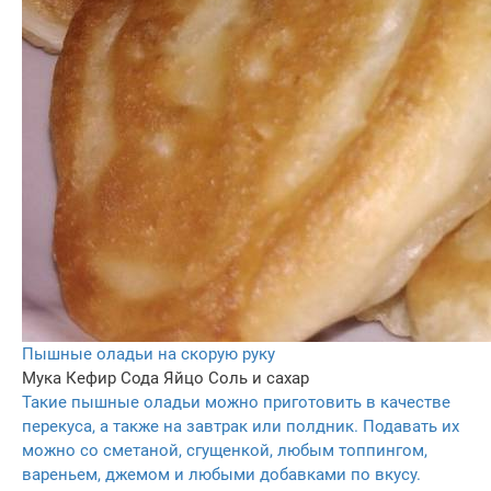
Пышные оладьи на скорую руку
Мука
Кефир
Сода
Яйцо
Соль и сахар
Такие пышные оладьи можно приготовить в качестве
перекуса, а также на завтрак или полдник. Подавать их
можно со сметаной, сгущенкой, любым топпингом,
вареньем, джемом и любыми добавками по вкусу.