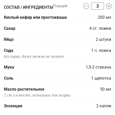
СОСТАВ / ИНГРЕДИЕНТЫ
Кислый кефир или простокваша
200
мл
Сахар
4
ст. ложки
Яйцо
2
штуки
Сода
1
ч. ложка
без горки, даже можно не полную
Мука
1,5-2
стакана
Соль
1
щепотка
Масло растительное
50
мл
2 ст.л в тесто, остальное для жарки
Эссенция
2
капли