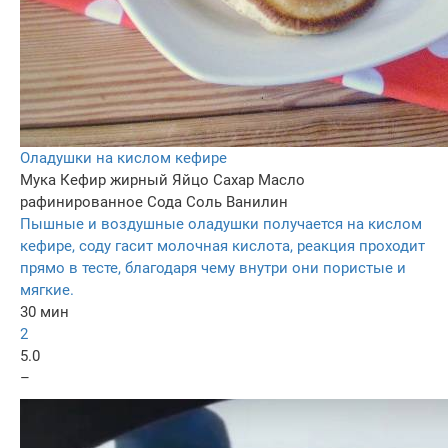
Оладушки на кислом кефире
Мука
Кефир жирный
Яйцо
Сахар
Масло
рафинированное
Сода
Соль
Ванилин
Пышные и воздушные оладушки получается на кислом
кефире, соду гасит молочная кислота, реакция проходит
прямо в тесте, благодаря чему внутри они пористые и
мягкие.
30 мин
2
5.0
–