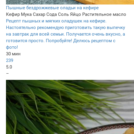
Пышные бездрожжевые оладьи на кефире
Кефир
Мука
Сахар
Сода
Соль
Яйцо
Растительное масло
Рецепт пышных и мягких оладушек на кефире.
Настоятельно рекомендую приготовить такую выпечку
на завтрак для всей семьи. Получается очень вкусно, а
готовится просто. Попробуйте! Делюсь рецептом с
фото!
30 мин
239
5.0
–