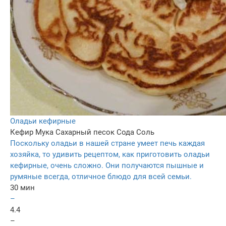
Оладьи кефирные
Кефир
Мука
Сахарный песок
Сода
Соль
Поскольку оладьи в нашей стране умеет печь каждая
хозяйка, то удивить рецептом, как приготовить оладьи
кефирные, очень сложно. Они получаются пышные и
румяные всегда, отличное блюдо для всей семьи.
30 мин
–
4.4
–