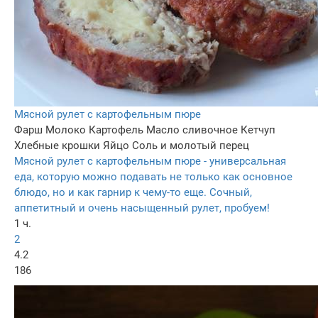
Мясной рулет с картофельным пюре
Фарш
Молоко
Картофель
Масло сливочное
Кетчуп
Хлебные крошки
Яйцо
Соль и молотый перец
Мясной рулет с картофельным пюре - универсальная
еда, которую можно подавать не только как основное
блюдо, но и как гарнир к чему-то еще. Сочный,
аппетитный и очень насыщенный рулет, пробуем!
1 ч.
2
4.2
186