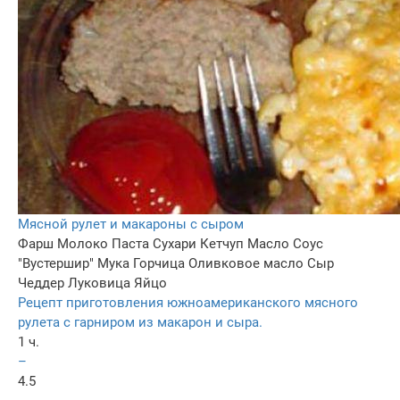
Мясной рулет и макароны с сыром
Фарш
Молоко
Паста
Сухари
Кетчуп
Масло
Соус
"Вустершир"
Мука
Горчица
Оливковое масло
Сыр
Чеддер
Луковица
Яйцо
Рецепт приготовления южноамериканского мясного
рулета с гарниром из макарон и сыра.
1 ч.
–
4.5