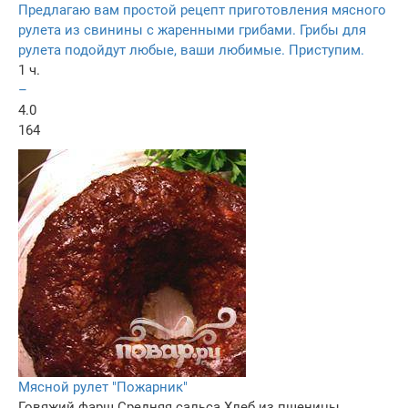
Предлагаю вам простой рецепт приготовления мясного
рулета из свинины с жаренными грибами. Грибы для
рулета подойдут любые, ваши любимые. Приступим.
1 ч.
–
4.0
164
Мясной рулет "Пожарник"
Говяжий фарш
Средняя сальса
Хлеб из пшеницы