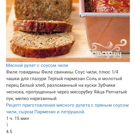
Мясной рулет с соусом чили
Филе говядины
Филе свинины
Соус чили, плюс 1/4
чашки для глазури
Тертый пармезан
Соль и молотый
перец
Белый хлеб, разломанный на куски
Зубчики
чеснока, пропущенные через мясорубку
Яйца
Репчатый
лук, мелко нарезанный
Рецепт приготовления мясного рулета с пряным соусом
чили, сыром Пармезан и петрушкой.
1 ч. 15 мин
1
4.5