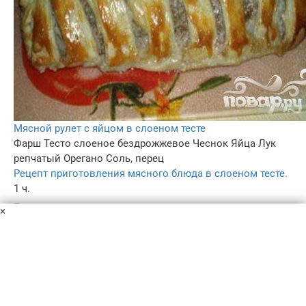
Мясной рулет с яйцом в слоеном тесте
Фарш
Тесто слоеное бездрожжевое
Чеснок
Яйца
Лук
репчатый
Орегано
Соль, перец
Рецепт приготовления мясного блюда в слоеном тесте.
1 ч.
–
×
4.5
246
Пользовательское соглашение
Политика конфиденциальности