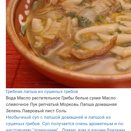
Грибная лапша из сушеных грибов
Вода
Масло растительное
Грибы белые сухие
Масло
сливочное
Лук репчатый
Морковь
Лапша домашняя
Зелень
Лавровый лист
Соль
Необычный суп с лапшой домашней и лапшой из
сушеных грибов. Суп получается очень ароматным и по
настоящему "домашним" . Думаю, вам и вашим близким