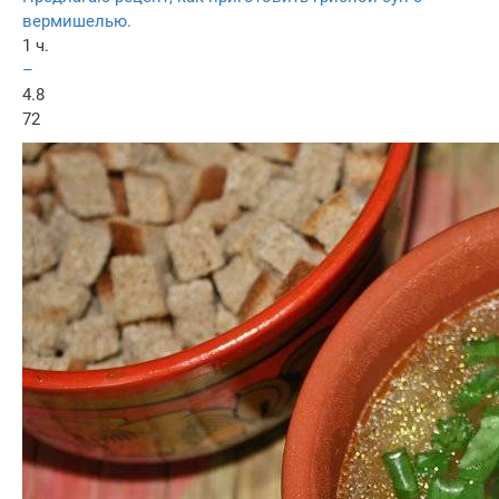
вермишелью.
1 ч.
–
4.8
72