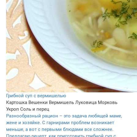
Грибной суп с вермишелью
Картошка
Вешенки
Вермишель
Луковица
Морковь
Укроп
Соль и перец
Разнообразный рацион – это задача любящей маме,
жене и хозяйке. С гарнирами проблем возникает
меньше, а вот с первыми блюдами все сложнее.
Предлагаю рецепт, как приготовить грибной суп с