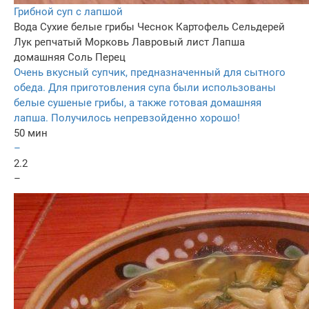
Грибной суп с лапшой
Вода
Сухие белые грибы
Чеснок
Картофель
Сельдерей
Лук репчатый
Морковь
Лавровый лист
Лапша
домашняя
Соль
Перец
Очень вкусный супчик, предназначенный для сытного
обеда. Для приготовления супа были использованы
белые сушеные грибы, а также готовая домашняя
лапша. Получилось непревзойденно хорошо!
50 мин
–
2.2
–