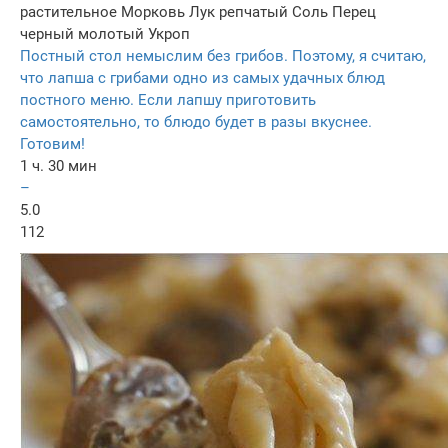
растительное
Морковь
Лук репчатый
Соль
Перец
черный молотый
Укроп
Постный стол немыслим без грибов. Поэтому, я считаю,
что лапша с грибами одно из самых удачных блюд
постного меню. Если лапшу приготовить
самостоятельно, то блюдо будет в разы вкуснее.
Готовим!
1 ч. 30 мин
–
5.0
112