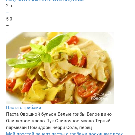
2 ч.
–
5.0
–
Паста с грибами
Паста
Овощной бульон
Белые грибы
Белое вино
Оливковое масло
Лук
Сливочное масло
Тертый
пармезан
Помидоры черри
Соль, перец
Мой простой рецепт пасты с грибами восхищает всех.