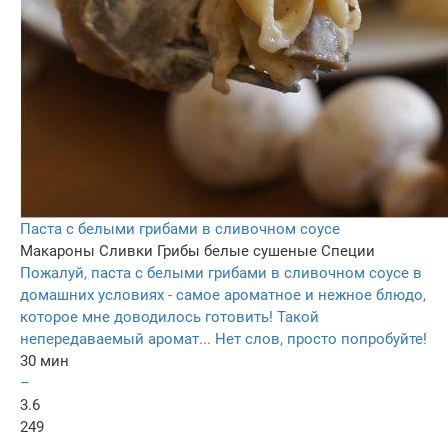
Паста с белыми грибами в сливочном соусе
Макароны
Сливки
Грибы белые сушеные
Специи
Пожалуй, паста с белыми грибами в сливочном соусе в
домашних условиях - самое ароматное и нежное блюдо,
которое мне доводилось готовить! Такой
непередаваемый аромат... Нет слов, просто попробуйте!
30 мин
–
3.6
249