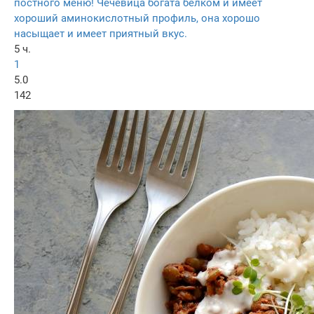
постного меню! Чечевица богата белком и имеет
хороший аминокислотный профиль, она хорошо
насыщает и имеет приятный вкус.
5 ч.
1
5.0
142