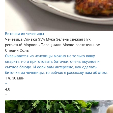
Биточки из чечевицы
Чечевица
Сливки 35%
Мука
Зелень свежая
Лук
репчатый
Морковь
Перец чили
Масло растительное
Специи
Соль
Оказывается из чечевицы можно не только кашу
сварить, но и приготовить биточки, очень вкусное и
сытное блюдо. И если вам интересно, как сделать
биточки из чечевицы, то сейчас я расскажу вам об этом.
1 ч. 30 мин
–
4.0
–