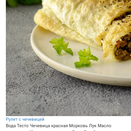
Рулет с чечевицей
Вода
Тесто
Чечевица красная
Морковь
Лук
Масло