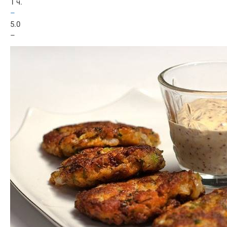
1 ч.
–
5.0
–