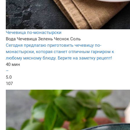
Чечевица по-монастырски
Вода
Чечевица
Зелень
Чеснок
Соль
Сегодня предлагаю приготовить чечевицу по-
монастырски, которая станет отличным гарниром к
любому мясному блюду. Берите на заметку рецепт!
40 мин
–
5.0
107