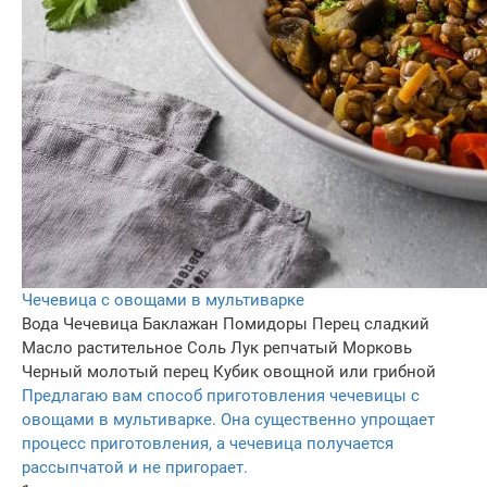
Чечевица с овощами в мультиварке
Вода
Чечевица
Баклажан
Помидоры
Перец сладкий
Масло растительное
Соль
Лук репчатый
Морковь
Черный молотый перец
Кубик овощной или грибной
Предлагаю вам способ приготовления чечевицы с
овощами в мультиварке. Она существенно упрощает
процесс приготовления, а чечевица получается
рассыпчатой и не пригорает.