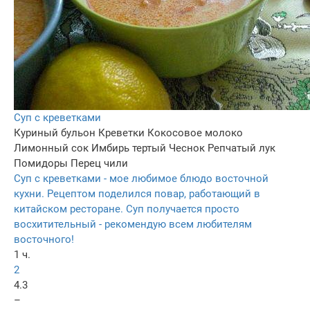
Суп с креветками
Куриный бульон
Креветки
Кокосовое молоко
Лимонный сок
Имбирь тертый
Чеснок
Репчатый лук
Помидоры
Перец чили
Суп с креветками - мое любимое блюдо восточной
кухни. Рецептом поделился повар, работающий в
китайском ресторане. Суп получается просто
восхитительный - рекомендую всем любителям
восточного!
1 ч.
2
4.3
–