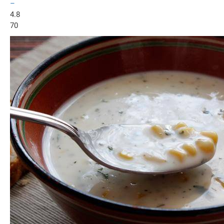
–
4.8
70