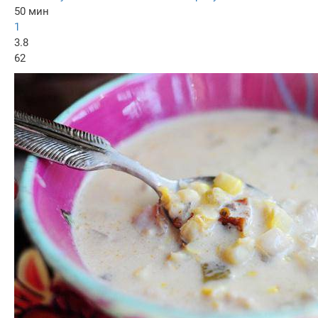
50 мин
1
3.8
62