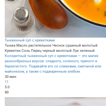
Тыквенный суп с креветками
Тыква
Масло растительное
Чеснок сушеный молотый
Креветки
Соль
Перец черный молотый
Лук зеленый
Колоритный тыквенный суп с креветками — это магия
разнообразных вкусов: сладкого, соленого, пряного и
бархатистого. Подавайте его со сливками, сметаной или
майонезом, а также с поджаренным хлебом.
30 мин
11
5.0
80