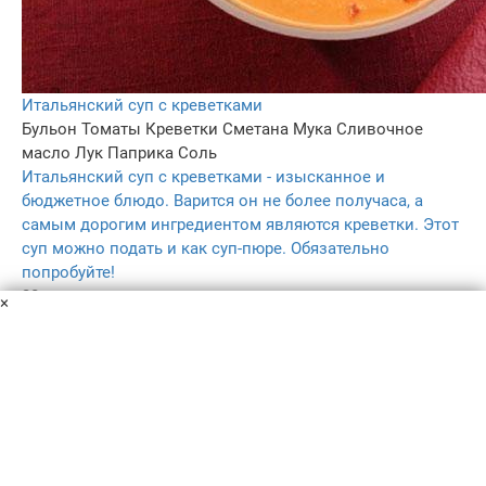
Итальянский суп с креветками
Бульон
Томаты
Креветки
Сметана
Мука
Сливочное
масло
Лук
Паприка
Соль
Итальянский суп с креветками - изысканное и
бюджетное блюдо. Варится он не более получаса, а
самым дорогим ингредиентом являются креветки. Этот
суп можно подать и как суп-пюре. Обязательно
попробуйте!
20 мин
×
–
3.3
136
Пользовательское соглашение
Политика конфиденциальности