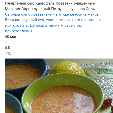
Плавленый сыр
Картофель
Креветки очищенные
Морковь
Укроп сушеный
Петрушка сушеная
Соль
Сырный суп с креветками - это уже классика жанра.
Безумно вкусный суп, если знать, как его правильно
приготовить. Делюсь отличным рецептом
приготовления.
50 мин
1
5.0
132