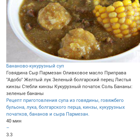
Бананово-кукурузный суп
Говядина
Сыр Пармезан
Оливковое масло
Приправа
"Адобо"
Желтый лук
Зеленый болгарский перец
Листья
кинзы
Стебли кинзы
Кукурузный початок
Соль
Бананы:
зеленые бананы
Рецепт приготовления супа из говядины, говяжбего
бульона, лука, болгарского перца, кинзы, кукурузных
початков, бананов и сыра Пармезан.
40 мин
–
3.3