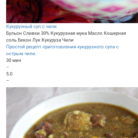
Кукурузный суп с чили
Бульон
Сливки 30%
Кукурузная мука
Масло
Кошерная
соль
Бекон
Лук
Кукуруза
Чили
Простой рецепт приготовления кукурузного супа с
острым чили.
30 мин
–
5.0
–