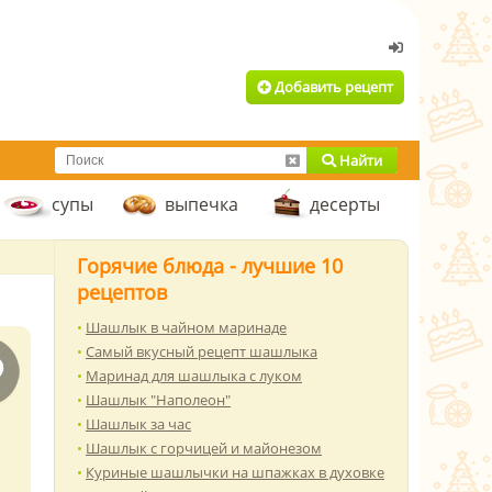
Добавить рецепт
Найти
супы
выпечка
десерты
Горячие блюда - лучшие 10
рецептов
Шашлык в чайном маринаде
Самый вкусный рецепт шашлыка
Маринад для шашлыка с луком
Шашлык "Наполеон"
Шашлык за час
Шашлык с горчицей и майонезом
Куриные шашлычки на шпажках в духовке