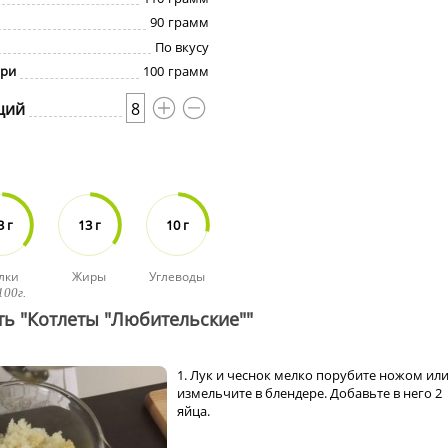
90
грамм
По вкусу
ари
100
грамм
ций
8
3 г
13 г
10 г
лки
Жиры
Углеводы
100г.
ть "Котлеты "Любительские""
1. Лук и чеснок мелко порубите ножом ил
измельчите в блендере. Добавьте в него 2
яйца.