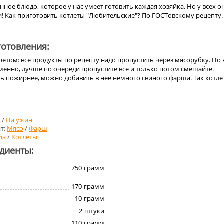
ное блюдо, которое у нас умеет готовить каждая хозяйка. Но у всех о
! Как приготовить котлеты "Любительские"? По ГОСТовскому рецепту.
отовления:
етом: все продукты по рецепту надо пропустить через мясорубку. Но 
менно, лучше по очереди пропустите всё и только потом смешайте.
ть пожирнее, можно добавить в неё немного свиного фарша. Так котл
д
/
На ужин
т:
Мясо
/
Фарш
да
/
Котлеты
едиенты:
750
грамм
170
грамм
10
грамм
2
штуки
110
грамм