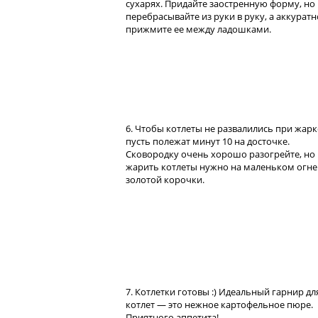
сухарях. Придайте заостренную форму, но
перебрасывайте из руки в руку, а аккуратн
прижмите ее между ладошками.
6. Чтобы котлеты не развалились при жарк
пусть полежат минут 10 на досточке.
Сковородку очень хорошо разогрейте, но
жарить котлеты нужно на маленьком огне
золотой корочки.
7. Котлетки готовы :) Идеальный гарнир дл
котлет — это нежное картофельное пюре.
Приятного аппетита!