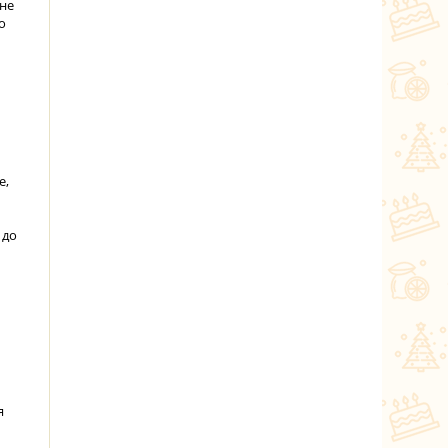
 не
о
е,
 до
я