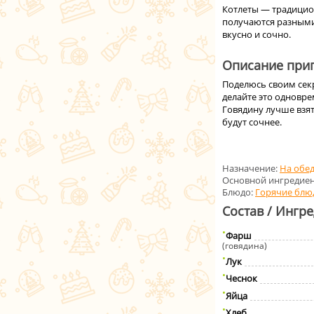
Котлеты — традицион
получаются разными
вкусно и сочно.
Описание приг
Поделюсь своим секр
делайте это одновре
Говядину лучше взя
будут сочнее.
Назначение:
На обе
Основной ингредиен
Блюдо:
Горячие блю
Состав / Ингр
Фарш
(говядина)
Лук
Чеснок
Яйца
Хлеб