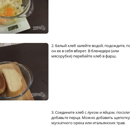
2. Белый хлеб залейте водой, подождите, п
он ее в себя вберет. В бленедере (или
мясорубке) перебейте хлеб в фарш.
3. Соедините хлеб с луком и яйцом, посоли
добавьте перца. Можно добавить щепотку
мускатного ореха или итальянских трав.