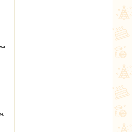
ока
те,