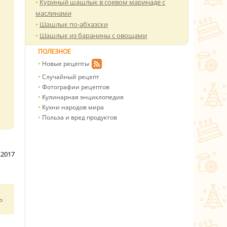
Куриный шашлык в соевом маринаде с
маслинами
Шашлык по-абхазски
Шашлык из баранины с овощами
ПОЛЕЗНОЕ
Новые рецепты
Случайный рецепт
Фотографии рецептов
Кулинарная энциклопедия
Кухни народов мира
Польза и вред продуктов
.2017
ь