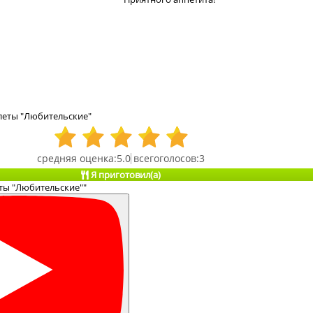
леты "Любительские"
5.0
3
Я приготовил(а)
ты "Любительские""