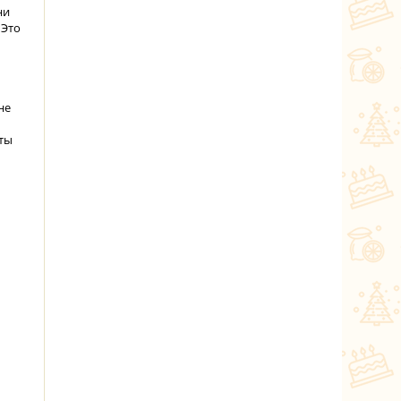
ни
 Это
не
еты