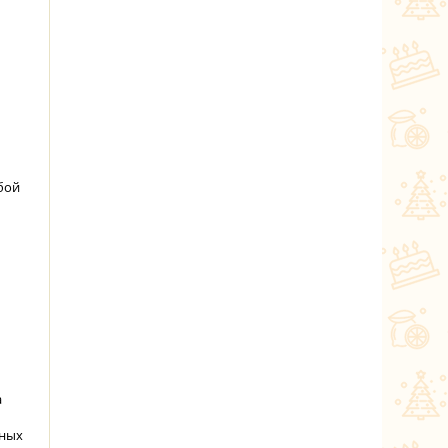
бой
а
чных