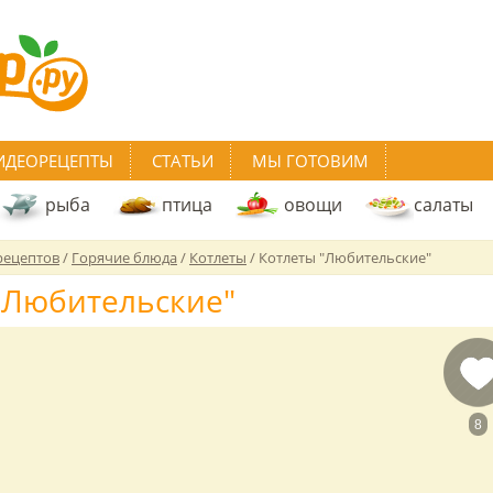
ИДЕОРЕЦЕПТЫ
СТАТЬИ
МЫ ГОТОВИМ
рыба
птица
овощи
салаты
рецептов
/
Горячие блюда
/
Котлеты
/
Котлеты "Любительские"
"Любительские"
8