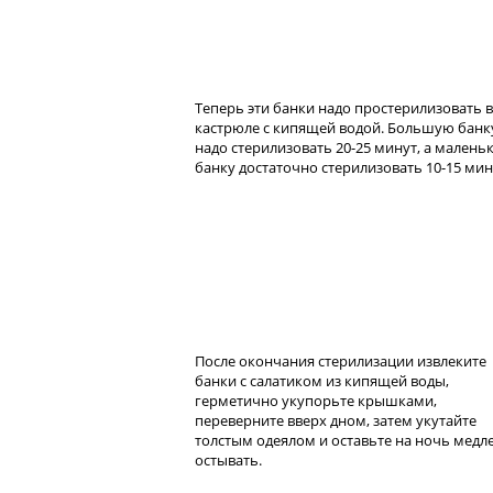
Теперь эти банки надо простерилизовать в
кастрюле с кипящей водой. Большую банк
надо стерилизовать 20-25 минут, а малень
банку достаточно стерилизовать 10-15 мин
После окончания стерилизации извлеките
банки с салатиком из кипящей воды,
герметично укупорьте крышками,
переверните вверх дном, затем укутайте
толстым одеялом и оставьте на ночь медл
остывать.