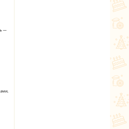
нь —
ками,