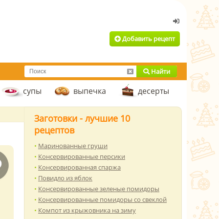
Добавить рецепт
Найти
супы
выпечка
десерты
Заготовки - лучшие 10
рецептов
Маринованные груши
Консервированные персики
Консервированная спаржа
Повидло из яблок
Консервированные зеленые помидоры
Консервированные помидоры со свеклой
Компот из крыжовника на зиму