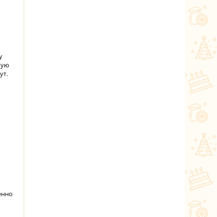
у
кую
ут.
енно