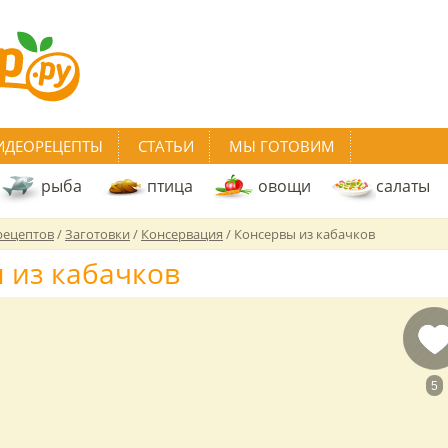
ИДЕОРЕЦЕПТЫ
СТАТЬИ
МЫ ГОТОВИМ
рыба
птица
овощи
салаты
рецептов
/
Заготовки
/
Консервация
/
Консервы из кабачков
 из кабачков
5