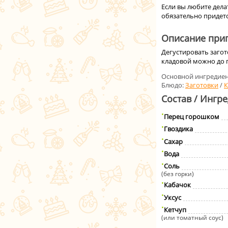
Если вы любите дела
обязательно придетс
Описание приг
Дегустировать загот
кладовой можно до г
Основной ингредиен
Блюдо:
Заготовки
/
К
Состав / Ингр
Перец горошком
Гвоздика
Сахар
Вода
Соль
(без горки)
Кабачок
Уксус
Кетчуп
(или томатный соус)