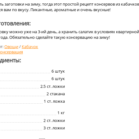
ть заготовки на зиму, тогда этот простой рецепт консервов из кабачко
я вам по вкусу. Пикантные, ароматные и очень вкусные!
отовления:
овку можно уже на 3-ий день, а хранить салатик в условиях квартирно
ода. Обязательно сделайте такую консервацию на зиму!
т:
Овощи
/
Кабачок
онсервация
едиенты:
6
штук
6
штук
2.5
ст. ложки
2
стакана
1
ст. ложка
1
кг
2
ст. ложки
3
ст. ложки