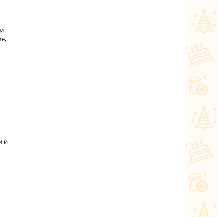
ки
е,
и и