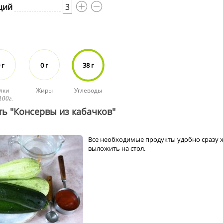
ций
3
 г
0 г
38 г
лки
Жиры
Углеводы
100г.
ть "Консервы из кабачков"
Все необходимые продукты удобно сразу 
выложить на стол.