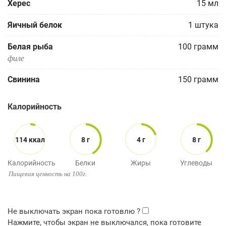
Херес
15
мл
Яичный белок
1
штука
Белая рыба
100
грамм
филе
Свинина
150
грамм
Калорийность
114 ккал
8 г
4 г
8 г
Калорийность
Белки
Жиры
Углеводы
Пищевая ценность на 100г.