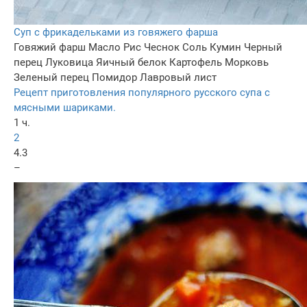
Суп с фрикадельками из говяжего фарша
Говяжий фарш
Масло
Рис
Чеснок
Соль
Кумин
Черный
перец
Луковица
Яичный белок
Картофель
Морковь
Зеленый перец
Помидор
Лавровый лист
Рецепт приготовления популярного русского супа с
мясными шариками.
1 ч.
2
4.3
–