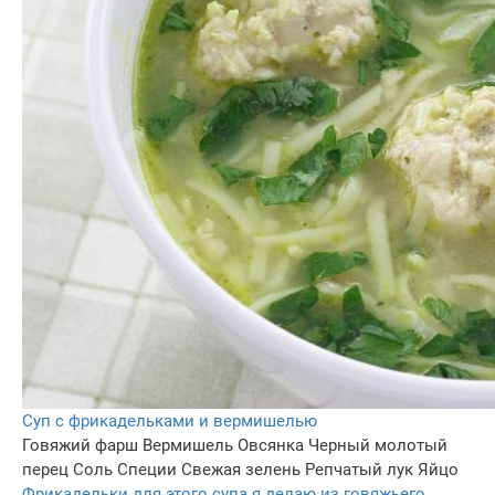
Суп с фрикадельками и вермишелью
Говяжий фарш
Вермишель
Овсянка
Черный молотый
перец
Соль
Специи
Свежая зелень
Репчатый лук
Яйцо
Фрикадельки для этого супа я делаю из говяжьего