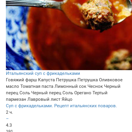
Итальянский суп с фрикадельками
Говяжий фарш
Капуста
Петрушка
Петрушка
Оливковое
масло
Томатная паста
Лимонный сок
Чеснок
Черный
перец
Соль
Черный перец
Соль
Орегано
Тертый
пармезан
Лавровый лист
Яйцо
Суп с фрикадельками. Рецепт итальянских поваров.
2 ч.
–
4.3
191