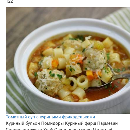
122
Томатный суп с куриными фрикадельками
Куриный бульон
Помидоры
Куриный фарш
Пармезан
Свежая петрушка
Хлеб
Сливочное масло
Молотый