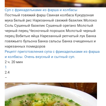
Суп с фрикадельками из фарша и колбасы
Постный говяжий фарш
Свиная колбаса
Кукурузная
мука
Белый рис
Нарезанный свежий базилик
Молоко
Соль
Сушеный базилик
Сушеный орегано
Молотый
черный перец
Чесночный порошок
Молотый черный
перец
Взбитые яйца
Нарезанный репчатый лук
Банка
говяжьего бульона
Банка сальсы
Банка очищенных и
нарезанных помидоров
Рецепт приготовления супа с фрикадельками из фарша
и колбасы. Очень вкусный и сытный суп.
2 ч. 20 мин
1
2.4
–