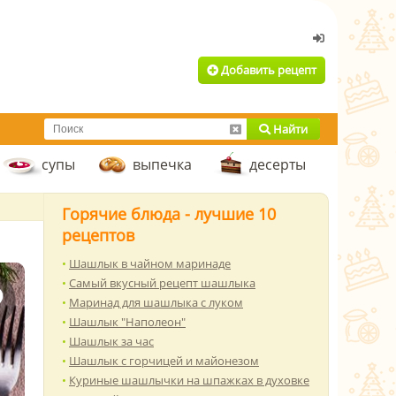
Добавить рецепт
Найти
супы
выпечка
десерты
Горячие блюда - лучшие 10
рецептов
Шашлык в чайном маринаде
Самый вкусный рецепт шашлыка
Маринад для шашлыка с луком
Шашлык "Наполеон"
Шашлык за час
Шашлык с горчицей и майонезом
Куриные шашлычки на шпажках в духовке