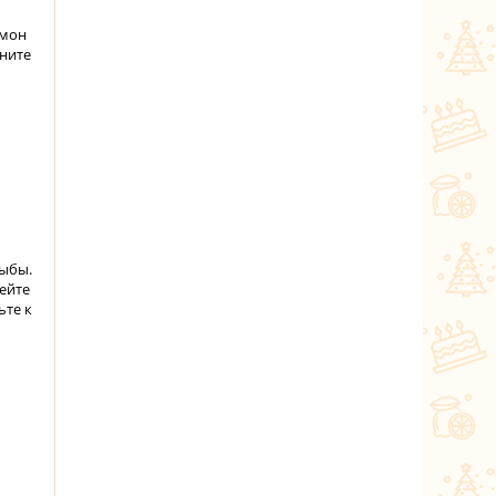
имон
ните
рыбы.
ейте
ьте к