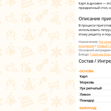
Карп в духовке — эт
праздничный стол, н
Описание приг
В процессе пригото
использовать петру
этому рецепту и по
Назначение:
На ужи
рождения
/
Новый Г
Основной ингредиен
Блюдо:
Горячие блю
Состав / Ингр
ОСНОВА
Карп
Морковь
Лук репчатый
Лимон
Помидор
МАРИНАД