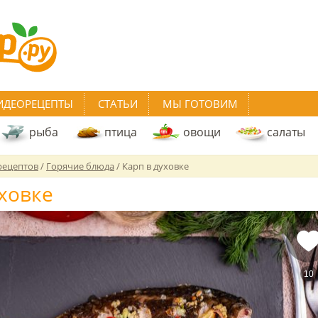
ИДЕОРЕЦЕПТЫ
СТАТЬИ
МЫ ГОТОВИМ
рыба
птица
овощи
салаты
рецептов
/
Горячие блюда
/
Карп в духовке
уховке
10