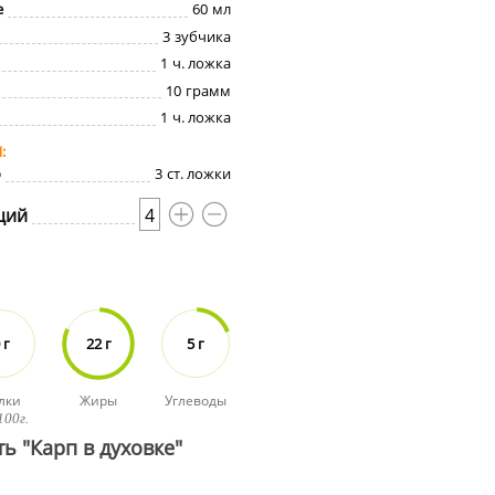
е
60
мл
3
зубчика
1
ч. ложка
10
грамм
1
ч. ложка
Я
о
3
ст. ложки
ций
4
 г
22 г
5 г
лки
Жиры
Углеводы
100г.
ь "Карп в духовке"