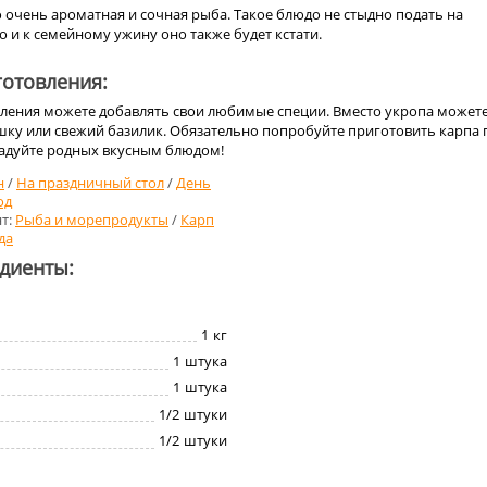
о очень ароматная и сочная рыба. Такое блюдо не стыдно подать на
о и к семейному ужину оно также будет кстати.
отовления:
вления можете добавлять свои любимые специи. Вместо укропа может
шку или свежий базилик. Обязательно попробуйте приготовить карпа 
радуйте родных вкусным блюдом!
н
/
На праздничный стол
/
День
од
т:
Рыба и морепродукты
/
Карп
да
едиенты:
1
кг
1
штука
1
штука
1/2
штуки
1/2
штуки