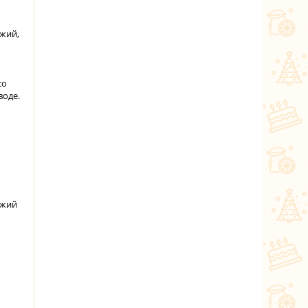
ежий,
со
воде.
ежий