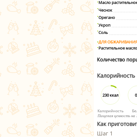
Масло растительно
Чеснок
Орегано
Укроп
Соль
ДЛЯ ОБЖАРИВАНИ
Растительное масл
Количество пор
Калорийность
230 ккал
0
Калорийность
Бе
Пищевая ценность на 
Как приготовит