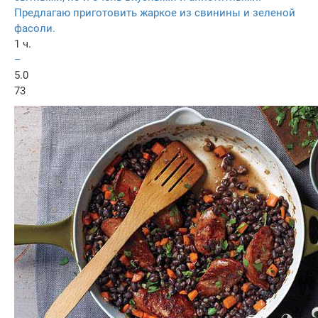
Предлагаю приготовить жаркое из свинины и зеленой
фасоли.
1 ч.
–
5.0
73