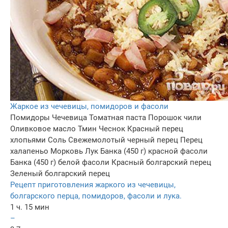
Жаркое из чечевицы, помидоров и фасоли
Помидоры
Чечевица
Томатная паста
Порошок чили
Оливковое масло
Тмин
Чеснок
Красный перец
хлопьями
Соль
Свежемолотый черный перец
Перец
халапеньо
Морковь
Лук
Банка (450 г) красной фасоли
Банка (450 г) белой фасоли
Красный болгарский перец
Зеленый болгарский перец
Рецепт приготовления жаркого из чечевицы,
болгарского перца, помидоров, фасоли и лука.
1 ч. 15 мин
–