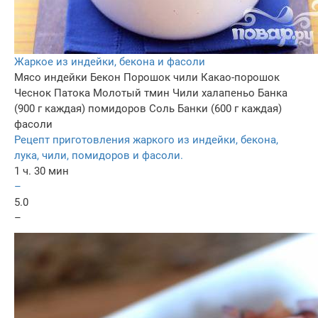
Жаркое из индейки, бекона и фасоли
Мясо индейки
Бекон
Порошок чили
Какао-порошок
Чеснок
Патока
Молотый тмин
Чили халапеньо
Банка
(900 г каждая) помидоров
Соль
Банки (600 г каждая)
фасоли
Рецепт приготовления жаркого из индейки, бекона,
лука, чили, помидоров и фасоли.
1 ч. 30 мин
–
5.0
–