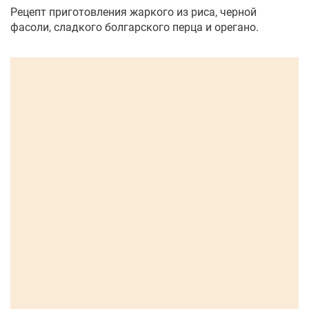
Рецепт приготовления жаркого из риса, черной
фасоли, сладкого болгарского перца и орегано.