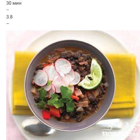
30 мин
–
3.8
–