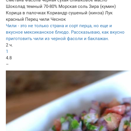
Сметана
Фасоль черная сухая
Оливковое масло
Шоколад темный 70-80%
Морская соль
Зира (кумин)
Корица в палочках
Кориандр сушеный (кинза)
Лук
красный
Перец чили
Чеснок
Чили - это не только страна и сорт перца, но еще и
вкусное мексиканское блюдо. Рассказываю, как вкусно
приготовить чили из черной фасоли и баклажан.
2 ч.
1
4.8
–