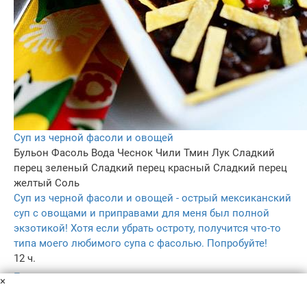
Суп из черной фасоли и овощей
Бульон
Фасоль
Вода
Чеснок
Чили
Тмин
Лук
Сладкий
перец зеленый
Сладкий перец красный
Сладкий перец
желтый
Соль
Суп из черной фасоли и овощей - острый мексиканский
суп с овощами и приправами для меня был полной
экзотикой! Хотя если убрать остроту, получится что-то
типа моего любимого супа с фасолью. Попробуйте!
12 ч.
–
×
5.0
–