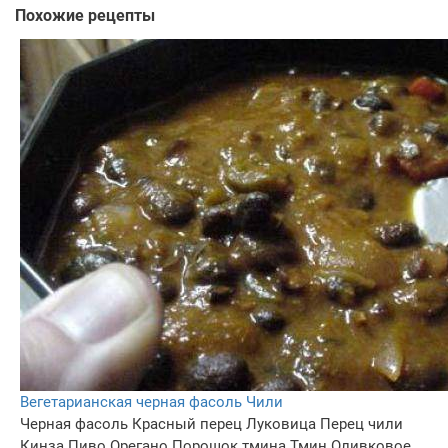
Похожие рецепты
Вегетарианская черная фасоль Чили
Черная фасоль
Красный перец
Луковица
Перец чили
Кинза
Пиво
Орегано
Порошок тмина
Тмин
Оливковое