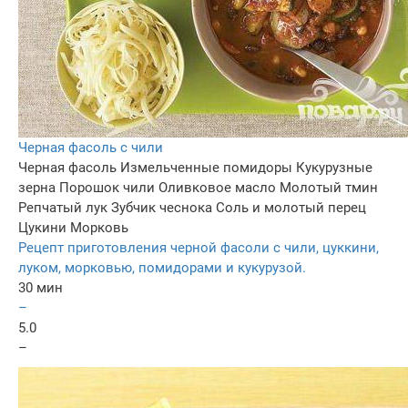
Черная фасоль с чили
Черная фасоль
Измельченные помидоры
Кукурузные
зерна
Порошок чили
Оливковое масло
Молотый тмин
Репчатый лук
Зубчик чеснока
Соль и молотый перец
Цукини
Морковь
Рецепт приготовления черной фасоли с чили, цуккини,
луком, морковью, помидорами и кукурузой.
30 мин
–
5.0
–