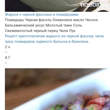
Жаркое с черной фасолью и помидорами
Помидоры
Черная фасоль
Оливковое масло
Чеснок
Бальзамический уксус
Молотый тмин
Соль
Свежемолотый черный перец
Чили
Лук
Рецепт приготовления жаркого из черной фасоли, чили,
лука, помидоров, куриного бульона и базилика.
2 ч.
–
4.7
–