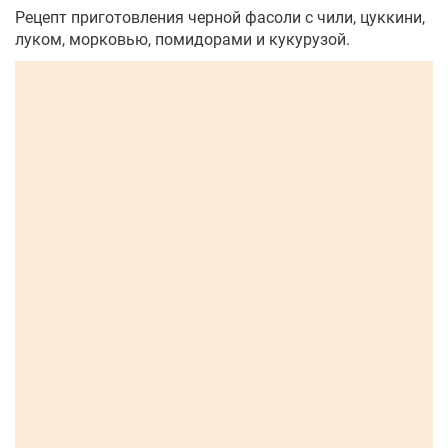
Рецепт приготовления черной фасоли с чили, цуккини,
луком, морковью, помидорами и кукурузой.