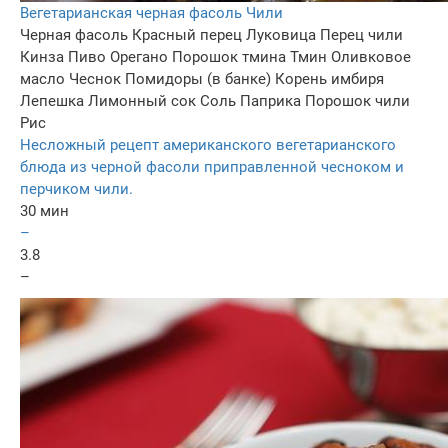
Вегетарианская черная фасоль Чили
Черная фасоль
Красный перец
Луковица
Перец чили
Кинза
Пиво
Орегано
Порошок тмина
Тмин
Оливковое
масло
Чеснок
Помидоры (в банке)
Корень имбиря
Лепешка
Лимонный сок
Соль
Паприка
Порошок чили
Рис
Несложный рецепт американского вегетарианского
блюда из черной фасоли приправленной чесноком и
перчиком чили.
30 мин
–
3.8
–