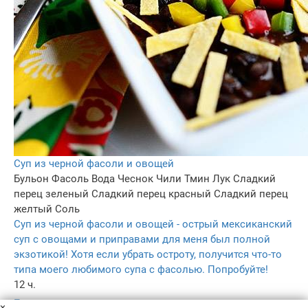
Суп из черной фасоли и овощей
Бульон
Фасоль
Вода
Чеснок
Чили
Тмин
Лук
Сладкий
перец зеленый
Сладкий перец красный
Сладкий перец
желтый
Соль
Суп из черной фасоли и овощей - острый мексиканский
суп с овощами и приправами для меня был полной
экзотикой! Хотя если убрать остроту, получится что-то
типа моего любимого супа с фасолью. Попробуйте!
12 ч.
–
×