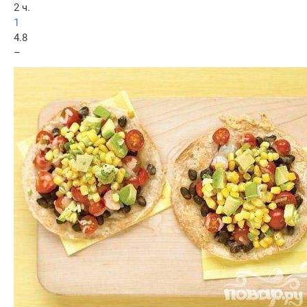
2 ч.
1
4.8
–