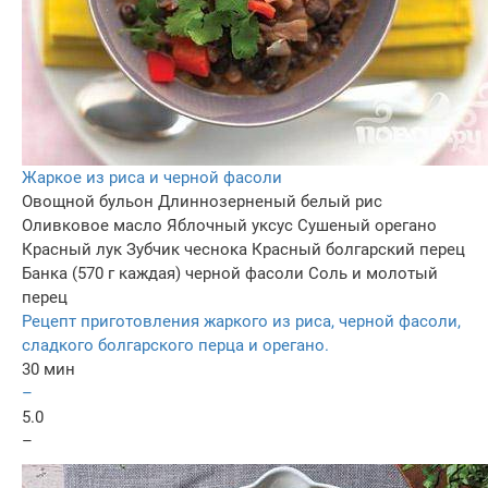
Жаркое из риса и черной фасоли
Овощной бульон
Длиннозерненый белый рис
Оливковое масло
Яблочный уксус
Сушеный орегано
Красный лук
Зубчик чеснока
Красный болгарский перец
Банка (570 г каждая) черной фасоли
Соль и молотый
перец
Рецепт приготовления жаркого из риса, черной фасоли,
сладкого болгарского перца и орегано.
30 мин
–
5.0
–