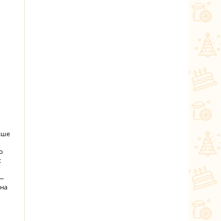
аше
о
с
 —
 на