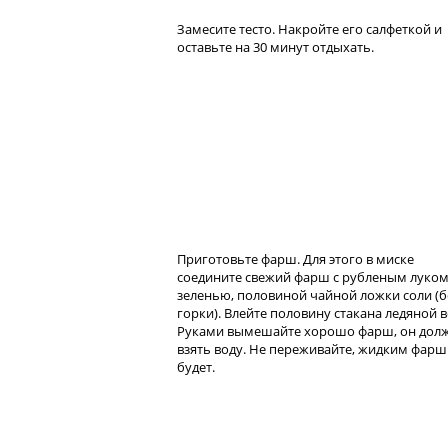
Замесите тесто. Накройте его салфеткой и
оставьте на 30 минут отдыхать.
Приготовьте фарш. Для этого в миске
соедините свежий фарш с рубленым луком
зеленью, половиной чайной ложки соли (б
горки). Влейте половину стакана ледяной 
Руками вымешайте хорошо фарш, он дол
взять воду. Не переживайте, жидким фарш
будет.