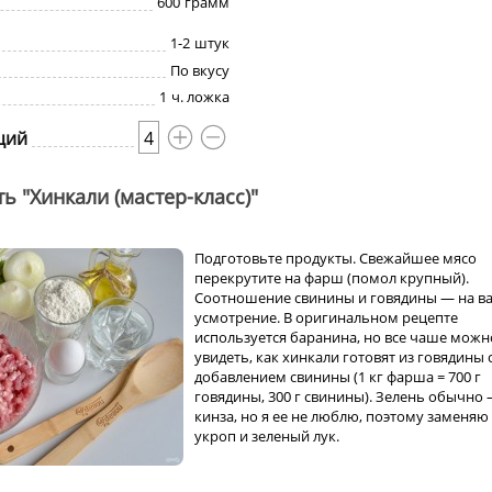
600
грамм
1-2
штук
По вкусу
1
ч. ложка
ций
4
ь "Хинкали (мастер-класс)"
Подготовьте продукты. Свежайшее мясо
перекрутите на фарш (помол крупный).
Соотношение свинины и говядины — на в
усмотрение. В оригинальном рецепте
используется баранина, но все чаше можн
увидеть, как хинкали готовят из говядины 
добавлением свинины (1 кг фарша = 700 г
говядины, 300 г свинины). Зелень обычно
кинза, но я ее не люблю, поэтому заменяю
укроп и зеленый лук.