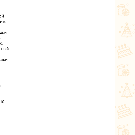
ой
мите
.
дки,
.
к.
отный
ешки
а
 10