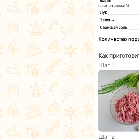
Фарш
(свино-говяжий)
Лук
Зелень
Сванская соль
Количество пор
Как приготовит