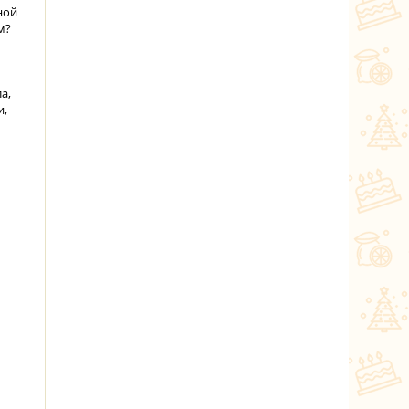
ной
м?
а,
и,