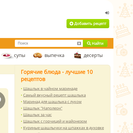
Добавить рецепт
Найти
супы
выпечка
десерты
Горячие блюда - лучшие 10
рецептов
Шашлык в чайном маринаде
Самый вкусный рецепт шашлыка
Маринад для шашлыка с луком
Шашлык "Наполеон"
Шашлык за час
Шашлык с горчицей и майонезом
Куриные шашлычки на шпажках в духовке