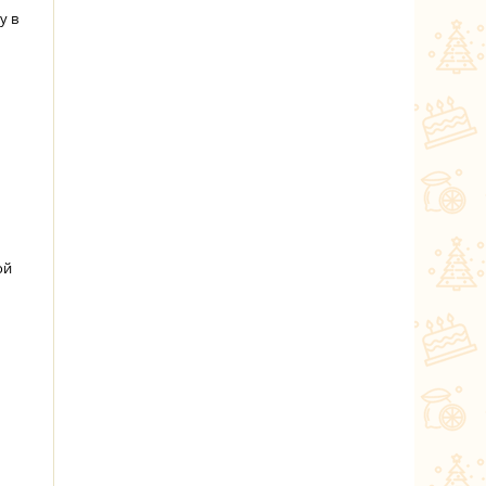
у в
ой