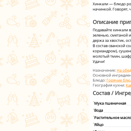
Хинкали — блюдо ро
начинкой. Говорят, 
Описание приг
Подавайте хинкали в
зеленью, сметаной и
держа за хвостик, ос
В состав сванской с
кориандром), сушен
молотый тмин, шафр
Удачи!
Назначение:
На обе
Основной ингредиен
Блюдо:
Горячие блю
География кухни:
Ка
Состав / Ингр
Мука пшеничная
Вода
Растительное масл
Яйцо