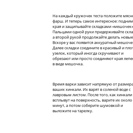
На каждый кружочек теста положите мясн
фарш. И теперь самое интересное: подни
края и защипывайте складками «мешочек»
Пальцами одной руки придерживайте скла
а второй рукой продолжайте делать новые
Вскоре у вас появится аккуратный мешоче
Далее складки соедините в красивый и пл
узелок, который иногда скручивают и
обрезают или просто соединяют края леп
в виде мешочка.
Время варки зависит напрямую от размер
ваших хинкали. Их варят в соленой воде с
лавровым листом. После того, как хинкали
всплывут на поверхность, варите их около
минут, а потом соберите шумовкой и
выложите на тарелку.