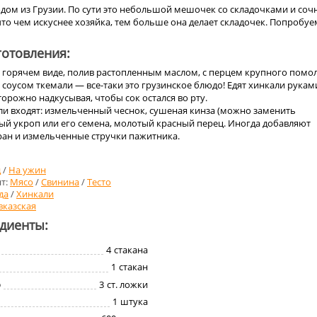
дом из Грузии. По сути это небольшой мешочек со складочками и соч
что чем искуснее хозяйка, тем больше она делает складочек. Попробуе
отовления:
 горячем виде, полив растопленным маслом, с перцем крупного помол
 соусом ткемали — все-таки это грузинское блюдо! Едят хинкали рукам
торожно надкусывая, чтобы сок остался во рту.
оли входят: измельченный чеснок, сушеная кинза (можно заменить
ый укроп или его семена, молотый красный перец. Иногда добавляют
ан и измельченные стручки пажитника.
д
/
На ужин
т:
Мясо
/
Свинина
/
Тесто
да
/
Хинкали
вказская
едиенты:
4
стакана
1
стакан
о
3
ст. ложки
1
штука