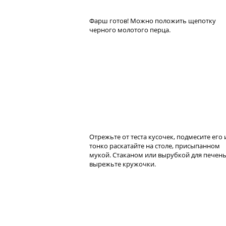
Фарш готов! Можно положить щепотку
черного молотого перца.
Отрежьте от теста кусочек, подмесите его 
тонко раскатайте на столе, присыпанном
мукой. Стаканом или вырубкой для печен
вырежьте кружочки.