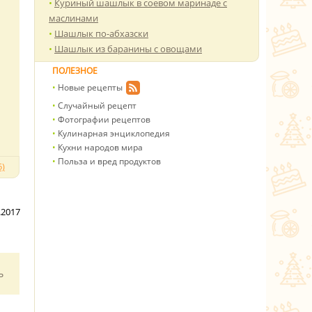
Куриный шашлык в соевом маринаде с
маслинами
Шашлык по-абхазски
Шашлык из баранины с овощами
ПОЛЕЗНОЕ
Новые рецепты
Случайный рецепт
Фотографии рецептов
Кулинарная энциклопедия
Кухни народов мира
Польза и вред продуктов
)
.2017
ь