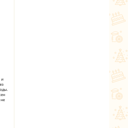
 и
ез
воды.
жен
 не