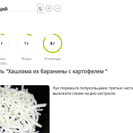
ций
5
 г
1 г
8 г
лки
Жиры
Углеводы
100г.
ть "Хашлама из баранины с картофелем "
Лук порежьте полукольцами, третью част
выложите слоем на дно кастрюли.