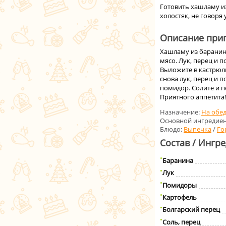
Готовить хашламу из
холостяк, не говоря 
Описание приг
Хашламу из баранин
мясо. Лук, перец и п
Выложите в кастрюлю
снова лук, перец и 
помидор. Солите и п
Приятного аппетита!
Назначение:
На обе
Основной ингредиен
Блюдо:
Выпечка
/
Го
Состав / Ингр
Баранина
Лук
Помидоры
Картофель
Болгарский перец
Соль, перец