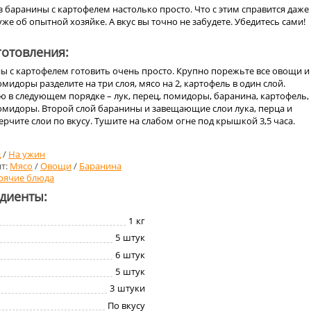
 баранины с картофелем настолько просто. Что с этим справится даже
уже об опытной хозяйке. А вкус вы точно не забудете. Убедитесь сами!
отовления:
ы с картофелем готовить очень просто. Крупно порежьте все овощи и
омидоры разделите на три слоя, мясо на 2, картофель в один слой.
 в следующем порядке – лук, перец, помидоры, баранина, картофель,
помидоры. Второй слой баранины и завещающие слои лука, перца и
ерчите слои по вкусу. Тушите на слабом огне под крышкой 3,5 часа.
д
/
На ужин
т:
Мясо
/
Овощи
/
Баранина
рячие блюда
едиенты:
1
кг
5
штук
6
штук
5
штук
3
штуки
По вкусу