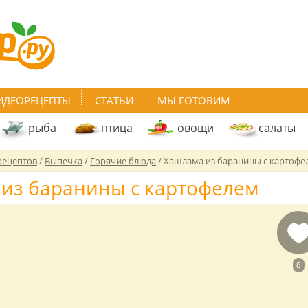
ИДЕОРЕЦЕПТЫ
СТАТЬИ
МЫ ГОТОВИМ
рыба
птица
овощи
салаты
рецептов
/
Выпечка
/
Горячие блюда
/
Хашлама из баранины с картофе
из баранины с картофелем
8