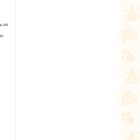
ь из
по