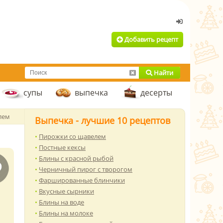
Добавить рецепт
Найти
супы
выпечка
десерты
лем
Выпечка - лучшие 10 рецептов
Пирожки со щавелем
Постные кексы
Блины с красной рыбой
Черничный пирог с творогом
Фаршированные блинчики
Вкусные сырники
Блины на воде
Блины на молоке