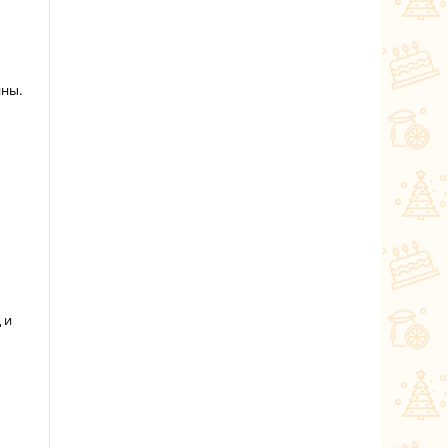
ины.
 и