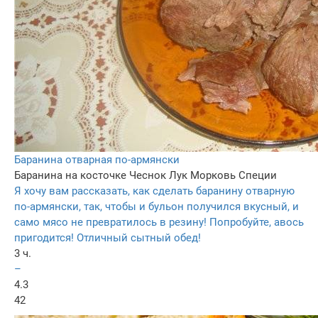
Баранина отварная по-армянски
Баранина на косточке
Чеснок
Лук
Морковь
Специи
Я хочу вам рассказать, как сделать баранину отварную
по-армянски, так, чтобы и бульон получился вкусный, и
само мясо не превратилось в резину! Попробуйте, авось
пригодится! Отличный сытный обед!
3 ч.
–
4.3
42