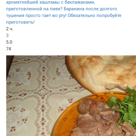
ароматнейшей хашламы с баклажанами,
приготовленной на пиве? Баранина после долгого
тушения просто тает во рту! Обязательно попробуйте
приготовить!
2 ч.
3
5.0
74