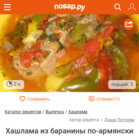
2 ч.
5
/
/
Каталог рецептов
Выпечка
Хашлама
Даша Петрова
Хашлама из баранины по-армянски