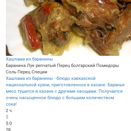
Хашлама из баранины
Баранина
Лук репчатый
Перец болгарский
Помидоры
Соль
Перец
Специи
Хашлама из баранины - блюдо кавказской
национальной кухни, приготовленное в казане. Баранье
мясо тушится в казане с другими овощами. Получается
очень насыщенное блюдо с большим количеством
сока!
2 ч.
2
5.0
28