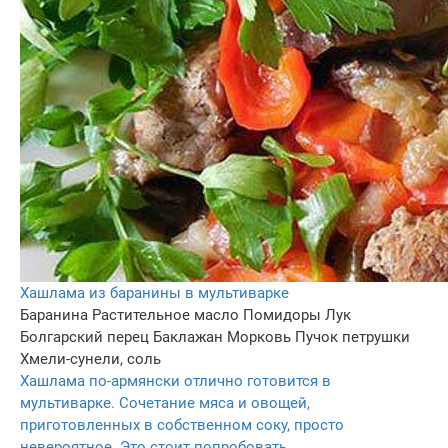
Хашлама из баранины в мультиварке
Баранина
Растительное масло
Помидоpы
Лук
Болгарский перец
Баклажан
Морковь
Пучок петрушки
Хмели-сунели, соль
Хашлама по-армянски отлично готовится в
мультиварке. Сочетание мяса и овощей,
приготовленных в собственном соку, просто
невероятное. Это стоит попробовать.