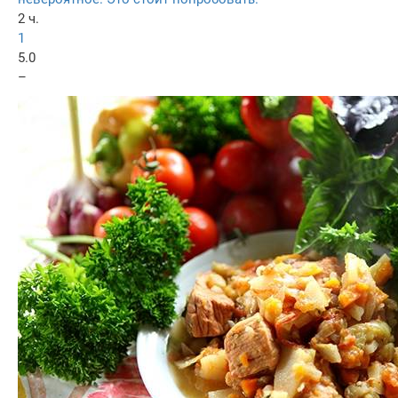
2 ч.
1
5.0
–