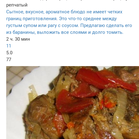
репчатый
Сытное, вкусное, ароматное блюдо не имеет четких
границ приготовления. Это что-то среднее между
густым супом или рагу с соусом. Предлагаю сделать его
из баранины, выложить все слоями и долго томить.
2 ч. 30 мин
11
5.0
77