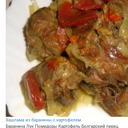
Хашлама из баранины с картофелем
Баранина
Лук
Помидоры
Картофель
Болгарский перец