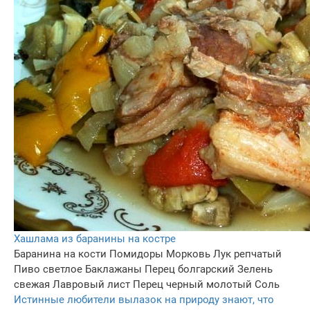
Хашлама из баранины на костре
Баранина на кости
Помидоры
Морковь
Лук репчатый
Пиво светлое
Баклажаны
Перец болгарский
Зелень
свежая
Лавровый лист
Перец черный молотый
Соль
Истинные любители вылазок на природу знают, что