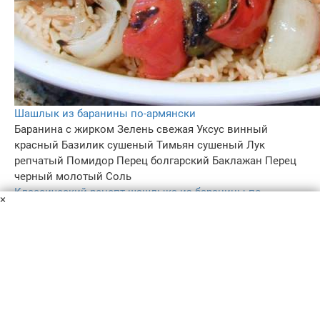
Шашлык из баранины по-армянски
Баранина с жирком
Зелень свежая
Уксус винный
красный
Базилик сушеный
Тимьян сушеный
Лук
репчатый
Помидор
Перец болгарский
Баклажан
Перец
черный молотый
Соль
Классический рецепт шашлыка из баранины по-
×
армянски понравится всем без исключения, потому с
ним мясо всегда выходит вкусным и сочным, на самом
деле такой шашлык - это беспроигрышный вариант.
4 ч.
–
5.0
–