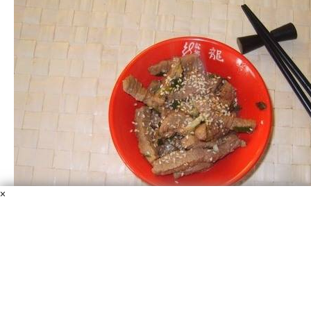
×
Говядина с кунжутом
Говядина
Соевый соус
Масло растительное
Херес
Кунжут
Чеснок
Лук зеленый
Говядина с кунжутом - очень популярное в Китае
блюдо! Стоит хоть раз попробовать и вы непременно