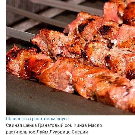
Шашлык в гранатовом соусе
Свиная шейка
Гранатовый сок
Кинза
Масло
растительное
Лайм
Луковица
Специи