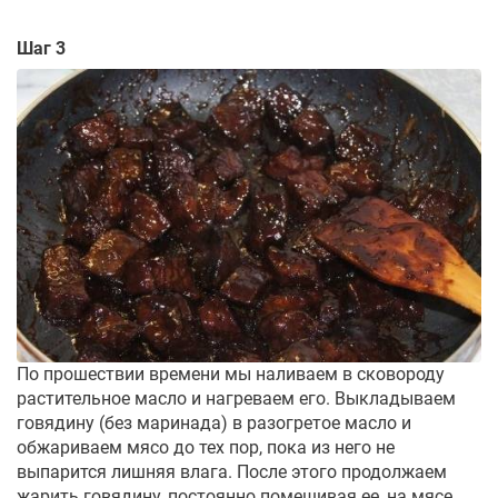
Шаг 3
По прошествии времени мы наливаем в сковороду
растительное масло и нагреваем его. Выкладываем
говядину (без маринада) в разогретое масло и
обжариваем мясо до тех пор, пока из него не
выпарится лишняя влага. После этого продолжаем
жарить говядину, постоянно помешивая ее, на мясе