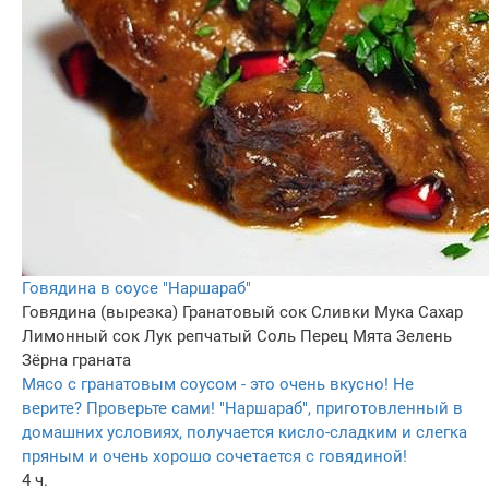
Говядина в соусе "Наршараб"
Говядина (вырезка)
Гранатовый сок
Сливки
Мука
Сахар
Лимонный сок
Лук репчатый
Соль
Перец
Мята
Зелень
Зёрна граната
Мясо с гранатовым соусом - это очень вкусно! Не
верите? Проверьте сами! "Наршараб", приготовленный в
домашних условиях, получается кисло-сладким и слегка
пряным и очень хорошо сочетается с говядиной!
4 ч.