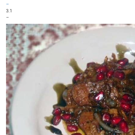
–
3.1
–