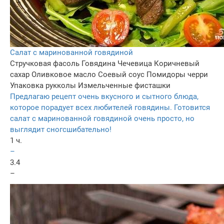
Cалат с маринованной говядиной
Стручковая фасоль
Говядина
Чечевица
Коричневый
сахар
Оливковое масло
Соевый соус
Помидоры черри
Упаковка рукколы
Измельченные фисташки
Предлагаю рецепт очень вкусного и сытного блюда,
которое порадует всех любителей говядины. Готовится
салат с маринованной говядиной очень просто, но
выглядит сногсшибательно!
1 ч.
–
3.4
–