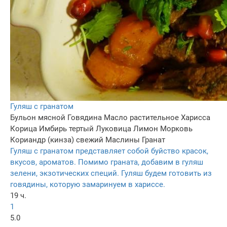
Гуляш с гранатом
Бульон мясной
Говядина
Масло растительное
Харисса
Корица
Имбирь тертый
Луковица
Лимон
Морковь
Кориандр (кинза) свежий
Маслины
Гранат
Гуляш с гранатом представляет собой буйство красок,
вкусов, ароматов. Помимо граната, добавим в гуляш
зелени, экзотических специй. Гуляш будем готовить из
говядины, которую замаринуем в хариссе.
19 ч.
1
5.0