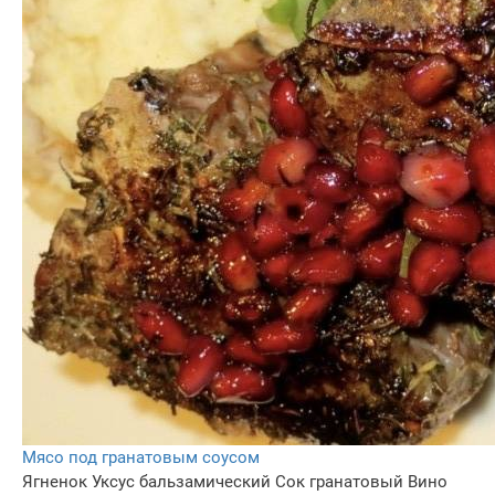
Мясо под гранатовым соусом
Ягненок
Уксус бальзамический
Сок гранатовый
Вино