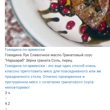
Говядина по-армянски
Говядина
Лук
Сливочное масло
Гранатовый соус
"Наршараб"
Зёрна граната
Соль, перец
Говядина по-армянски - это еще один способ очень
классно приготовить мясо для повседневного или же
праздничного стола. Отлично проваренное и
протушенное мясо с сочетание гранатового соуса
неповторимо!
3 ч.
–
4.2
–