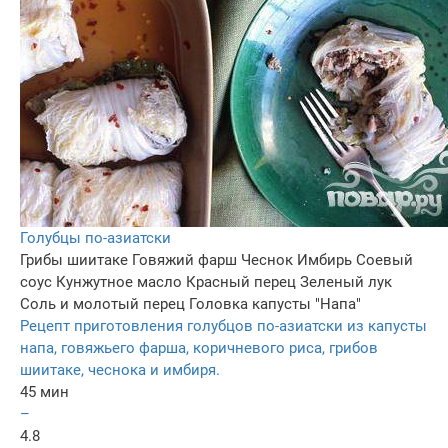
Голубцы по-азиатски
Грибы шиитаке
Говяжий фарш
Чеснок
Имбирь
Соевый
соус
Кунжутное масло
Красный перец
Зеленый лук
Соль и молотый перец
Головка капусты "Напа"
Рецепт приготовления голубцов по-азиатски из капусты
напа, говяжьего фарша, коричневого риса, грибов
шиитаке, чеснока и имбиря.
45 мин
–
4.8