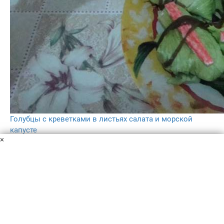
Голубцы с креветками в листьях салата и морской
капусте
×
Капуста морская
Креветки
Рис
Соевый соус
Оливковое
масло
Сметана кунжут
Варёное яйцо
Кинза
Листья
салата
Крабовые палочки
Рецепт приготовления голубцов с креветками в
морской капусте и листьях салата. Блюдо
низкокалорийное, сытное, вкусное и очень полезное.
1 ч.
–