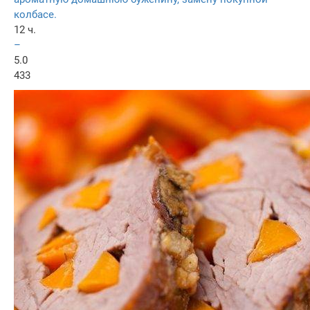
колбасе.
12 ч.
–
5.0
433