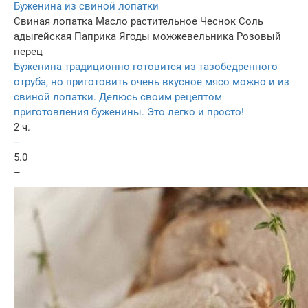
Буженина из свиной лопатки
Свиная лопатка
Масло растительное
Чеснок
Соль
адыгейская
Паприка
Ягоды можжевельника
Розовый
перец
Буженина традиционно готовится из тазобедренного
отруба, но приготовить очень вкусное мясо можно и из
свиной лопатки. Делюсь своим рецептом
приготовления буженины. Это легко и просто!
2 ч.
–
5.0
–