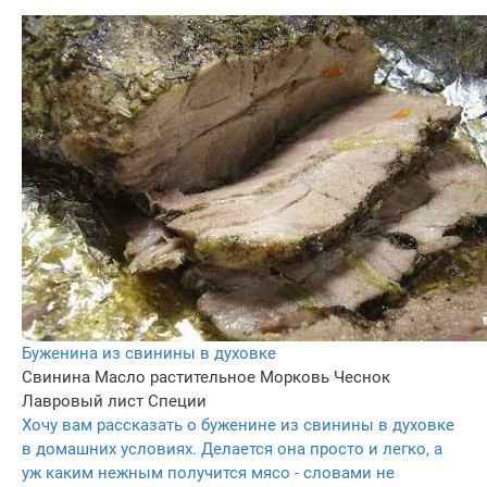
Буженина из свинины в духовке
Свинина
Масло растительное
Морковь
Чеснок
Лавровый лист
Специи
Хочу вам рассказать о буженине из свинины в духовке
в домашних условиях. Делается она просто и легко, а
уж каким нежным получится мясо - словами не