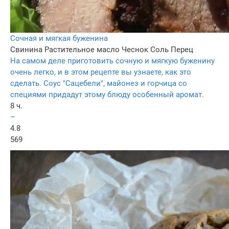
Сочная и мягкая буженина
Свинина
Растительное масло
Чеснок
Соль
Перец
На самом деле приготовить сочную и мягкую буженину
очень легко, и в этом рецепте вы узнаете, как это
сделать. Соус "Сацебели", майонез и горчица со
специями придадут этому блюду особенный аромат.
8 ч.
–
4.8
569