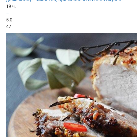
19 ч.
–
5.0
47