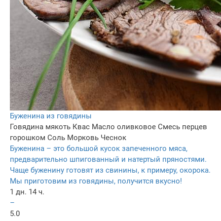
Буженина из говядины
Говядина мякоть
Квас
Масло оливковое
Смесь перцев
горошком
Соль
Морковь
Чеснок
Буженина – это большой кусок запеченного мяса,
предварительно шпигованный и натертый пряностями.
Чаще буженину готовят из свинины, к примеру, окорока.
Мы приготовим из говядины, получится вкусно!
1 дн. 14 ч.
–
5.0