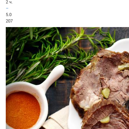
2 ч.
–
5.0
207