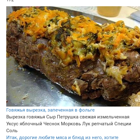
Говяжья вырезка, запеченная в фольге
Вырезка говяжья
Сыр
Петрушка свежая измельченная
Уксус яблочный
Чеснок
Морковь
Лук репчатый
Специи
Соль
Итак, дорогие любите мяса и блюд из него, хотите