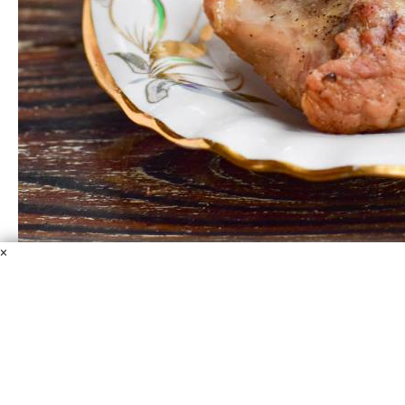
×
Буженина "Боярская"
Свинина
Чеснок
Соль
Перец черный молотый
Лавровый лист
Перец горошком
Гвоздика бутонами
Если вы не знаете, какое мясное блюдо приготовить на
очередное застолье, тогда обратите внимание на этот
рецепт. Буженина получается очень сочная и вкусная.
Берите на заметку!