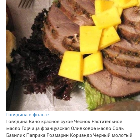
Говядина в фольге
Говядина
Вино красное сухое
Чеснок
Растительное
масло
Горчица французская
Оливковое масло
Соль
Базилик
Паприка
Розмарин
Кориандр
Черный молотый