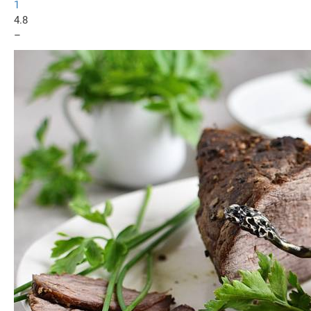
1
4.8
–